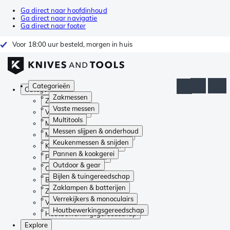
Ga direct naar hoofdinhoud
Ga direct naar navigatie
Ga direct naar footer
Voor 18:00 uur besteld, morgen in huis
Categorieën
Categorieën
Zakmessen
Zakmessen
Vaste messen
Vaste messen
Multitools
Multitools
Messen slijpen & onderhoud
Messen slijpen & onderhoud
Keukenmessen & snijden
Keukenmessen & snijden
Pannen & kookgerei
Pannen & kookgerei
Outdoor & gear
Outdoor & gear
Bijlen & tuingereedschap
Bijlen & tuingereedschap
Zaklampen & batterijen
Zaklampen & batterijen
Verrekijkers & monoculairs
Verrekijkers & monoculairs
Houtbewerkingsgereedschap
Houtbewerkingsgereedschap
Explore