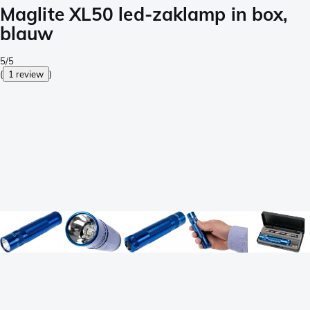
Maglite XL50 led-zaklamp in box,
blauw
5/5
(
1 review
)