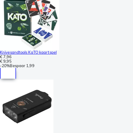
Knivesandtools KaTO kaartspel
€ 7,96
€ 9,95
-
20%
Bespaar
1,99