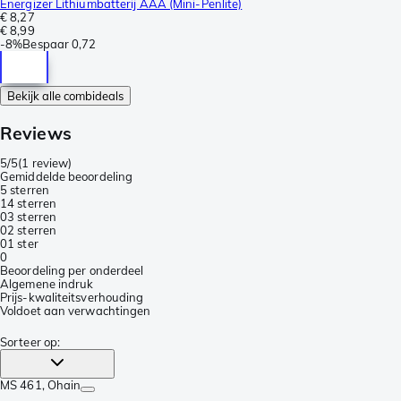
Energizer Lithiumbatterij AAA (Mini-Penlite)
€ 8,27
€ 8,99
-
8%
Bespaar
0,72
Bekijk alle combideals
Reviews
5/5
(
1 review
)
Gemiddelde beoordeling
5 sterren
1
4 sterren
0
3 sterren
0
2 sterren
0
1 ster
0
Beoordeling per onderdeel
Algemene indruk
Prijs-kwaliteitsverhouding
Voldoet aan verwachtingen
Sorteer op
:
MS 461
, Ohain