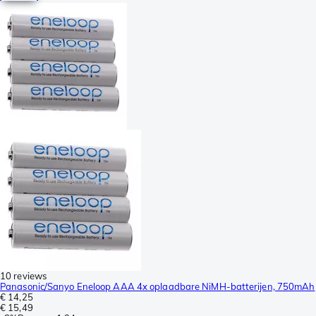
10 reviews
Panasonic/Sanyo Eneloop AAA 4x oplaadbare NiMH-batterijen, 750mAh
€ 14,25
€ 15,49