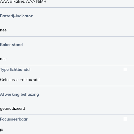
AAA alkaline
,
AAA NiMH
Batterij-indicator
nee
Bakenstand
nee
Type lichtbundel
Gefocusseerde bundel
Afwerking behuizing
geanodizeerd
Focusseerbaar
ja