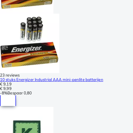
23 reviews
10 stuks Energizer Industrial AAA mini-penlite batterijen
€ 9,19
€ 9,99
-
8%
Bespaar
0,80