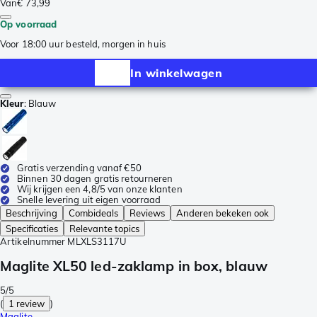
Van
€ 73,99
Op voorraad
Voor 18:00 uur besteld, morgen in huis
In winkelwagen
Kleur
:
Blauw
Gratis verzending vanaf €50
Binnen 30 dagen gratis retourneren
Wij krijgen een 4,8/5 van onze klanten
Snelle levering uit eigen voorraad
Beschrijving
Combideals
Reviews
Anderen bekeken ook
Specificaties
Relevante topics
Artikelnummer
MLXLS3117U
Maglite XL50 led-zaklamp in box, blauw
5/5
(
1 review
)
Maglite