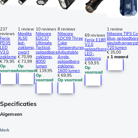
237
1 review
10 reviews
8 reviews
1 review
reviews
Maglite
Nitecore
Nitecore
Nitecore TIP3 Co
69 reviews
Fenix
XL50
EDC37
EDC09 Three
Blue, oplaadbar
Fenix E18R
PD35
led-
Ultimate
Color
sleutelhangerza
V2.0
LED
zaklamp,
Tactical,
Temperatures,
720 lumen
oplaadbare
V3.0,
zwart
oplaadbare
Adjustable
€ 35,00
LED-
zaklamp
€ 70,99
zaklamp,
Angle,
± 1 maand
zaklamp
€ 79,95
€ 73,99
8000
oplaadbare
€ 59,95
Op
Op
lumen
zaklamp,
Op
voorraad
voorraad
€ 139,95
1600 lumen
voorraad
Op
€ 69,95
voorraad
Op voorraad
Specificaties
Algemeen
Merk