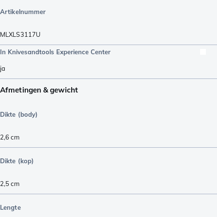
Artikelnummer
MLXLS3117U
In Knivesandtools Experience Center
ja
Afmetingen & gewicht
Dikte (body)
2,6
cm
Dikte (kop)
2,5
cm
Lengte