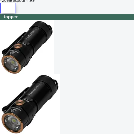
-
20%
Bespaar
4,99
topper