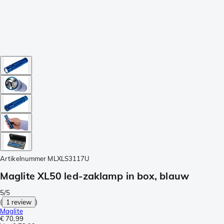
Artikelnummer
MLXLS3117U
Maglite XL50 led-zaklamp in box, blauw
5/5
(
1 review
)
Maglite
€ 70,99