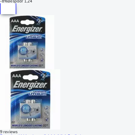
-
8%
Bespaar
1,24
9 reviews