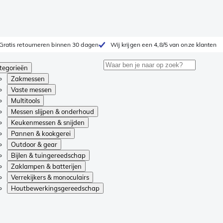
Gratis retourneren binnen 30 dagen
Wij krijgen een 4,8/5 van onze klanten
tegorieën
Zakmessen
Vaste messen
Multitools
Messen slijpen & onderhoud
Keukenmessen & snijden
Pannen & kookgerei
Outdoor & gear
Bijlen & tuingereedschap
Zaklampen & batterijen
Verrekijkers & monoculairs
Houtbewerkingsgereedschap