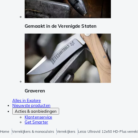
Gemaakt in de Verenigde Staten
Graveren
Alles in Explore
Nieuwste producten
Acties & aanbiedingen
Klantenservice
Get Smarter
Home
Verrekijkers & monoculairs
Verrekijkers
Leica Ultravid 12x50 HD-Plus verreki