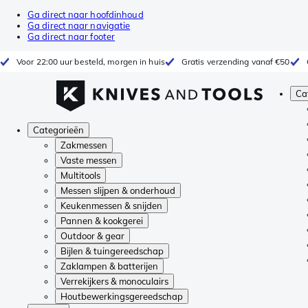
Ga direct naar hoofdinhoud
Ga direct naar navigatie
Ga direct naar footer
Voor 22:00 uur besteld, morgen in huis
Gratis verzending vanaf €50
Ca
Categorieën
Zakmessen
Vaste messen
Multitools
Messen slijpen & onderhoud
Keukenmessen & snijden
Pannen & kookgerei
Outdoor & gear
Bijlen & tuingereedschap
Zaklampen & batterijen
Verrekijkers & monoculairs
Houtbewerkingsgereedschap