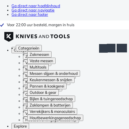
Ga direct naar hoofdinhoud
Ga direct naar navigatie
Ga direct naar footer
Voor 22:00 uur besteld, morgen in huis
Categorieën
Categorieën
Zakmessen
Zakmessen
Vaste messen
Vaste messen
Multitools
Multitools
Messen slijpen & onderhoud
Messen slijpen & onderhoud
Keukenmessen & snijden
Keukenmessen & snijden
Pannen & kookgerei
Pannen & kookgerei
Outdoor & gear
Outdoor & gear
Bijlen & tuingereedschap
Bijlen & tuingereedschap
Zaklampen & batterijen
Zaklampen & batterijen
Verrekijkers & monoculairs
Verrekijkers & monoculairs
Houtbewerkingsgereedschap
Houtbewerkingsgereedschap
Explore