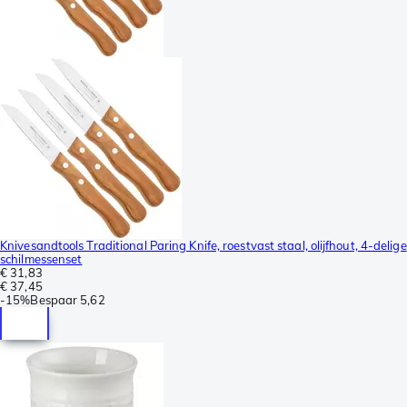
Knivesandtools Traditional Paring Knife, roestvast staal, olijfhout, 4-delige
schilmessenset
€ 31,83
€ 37,45
-
15%
Bespaar
5,62