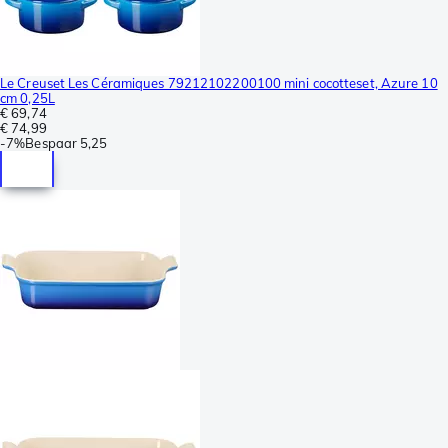
Le Creuset Les Céramiques 79212102200100 mini cocotteset, Azure 10
cm 0,25L
€ 69,74
€ 74,99
-
7%
Bespaar
5,25