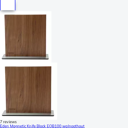
7 reviews
Eden Magnetic Knife Block EQB100 walnoothout