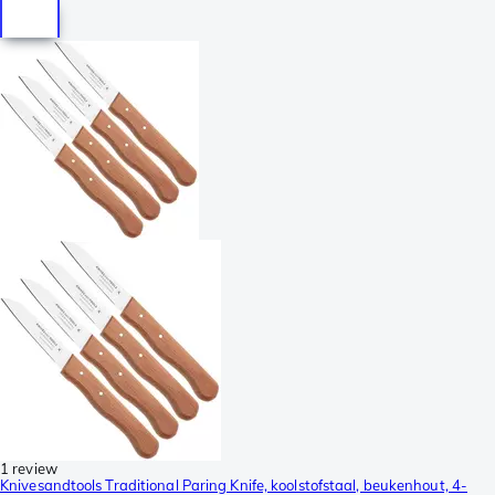
1 review
Knivesandtools Traditional Paring Knife, koolstofstaal, beukenhout, 4-