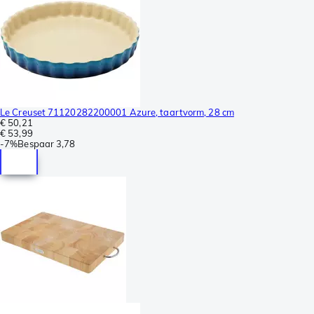
Le Creuset 71120282200001 Azure, taartvorm, 28 cm
€ 50,21
€ 53,99
-
7%
Bespaar
3,78