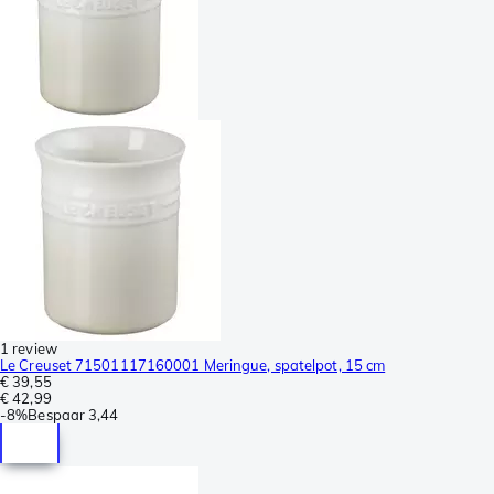
1 review
Le Creuset 71501117160001 Meringue, spatelpot, 15 cm
€ 39,55
€ 42,99
-
8%
Bespaar
3,44