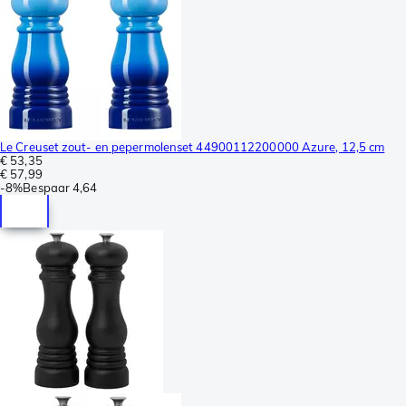
Le Creuset zout- en pepermolenset 44900112200000 Azure, 12,5 cm
€ 53,35
€ 57,99
-
8%
Bespaar
4,64