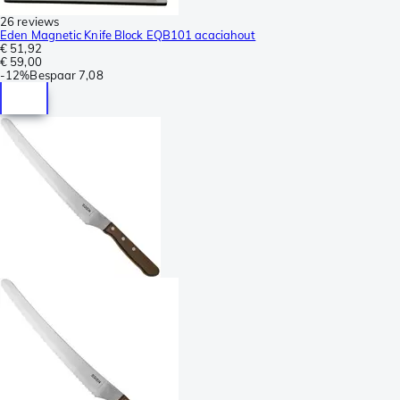
26 reviews
Eden Magnetic Knife Block EQB101 acaciahout
€ 51,92
€ 59,00
-
12%
Bespaar
7,08