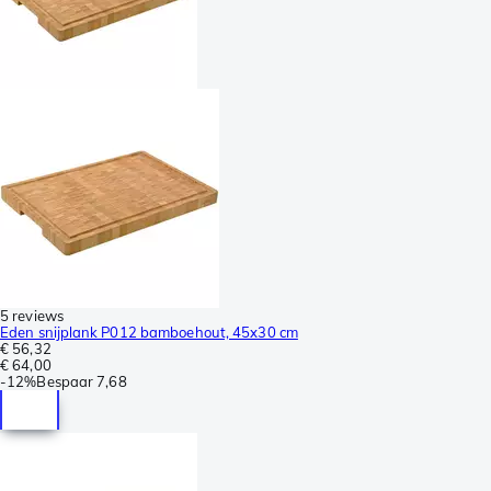
5 reviews
Eden snijplank P012 bamboehout, 45x30 cm
€ 56,32
€ 64,00
-
12%
Bespaar
7,68