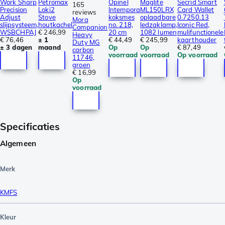
Work Sharp
Petromax
Opinel
Maglite
Secrid Smart
165
Precision
Loki2
Intempora
ML150LRX
Card Wallet
reviews
Adjust
Stove
koksmes
oplaadbare
0.7250.13
Mora
slijpsysteem,
houtkachel
no. 218,
ledzaklamp,
Iconic Red,
Companion
WSBCHPAJ
€ 246,99
20 cm
1082 lumen
mulifunctionele
Heavy
€ 76,46
± 1
€ 44,49
€ 245,99
kaarthouder
Duty MG
± 3 dagen
maand
Op
Op
€ 87,49
carbon
voorraad
voorraad
Op voorraad
11746,
groen
€ 16,99
Op
voorraad
Specificaties
Algemeen
Merk
KMFS
Kleur