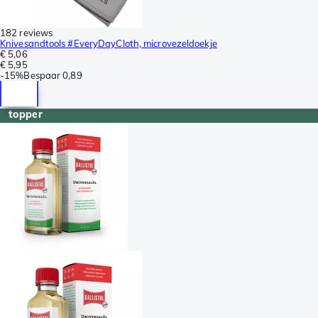
182 reviews
Knivesandtools #EveryDayCloth, microvezeldoekje
€ 5,06
€ 5,95
-
15%
Bespaar
0,89
topper