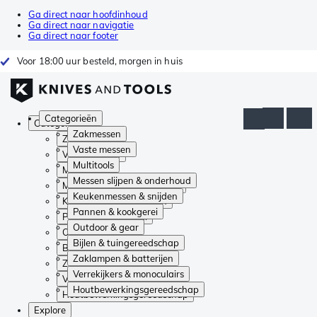
Ga direct naar hoofdinhoud
Ga direct naar navigatie
Ga direct naar footer
Voor 18:00 uur besteld, morgen in huis
Categorieën
Categorieën
Zakmessen
Zakmessen
Vaste messen
Vaste messen
Multitools
Multitools
Messen slijpen & onderhoud
Messen slijpen & onderhoud
Keukenmessen & snijden
Keukenmessen & snijden
Pannen & kookgerei
Pannen & kookgerei
Outdoor & gear
Outdoor & gear
Bijlen & tuingereedschap
Bijlen & tuingereedschap
Zaklampen & batterijen
Zaklampen & batterijen
Verrekijkers & monoculairs
Verrekijkers & monoculairs
Houtbewerkingsgereedschap
Houtbewerkingsgereedschap
Explore