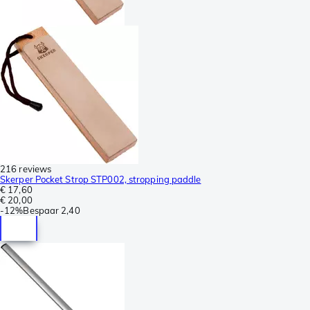
216 reviews
Skerper Pocket Strop STP002, stropping paddle
€ 17,60
€ 20,00
-
12%
Bespaar
2,40