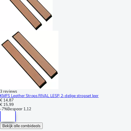
3 reviews
KMFS Leather Strops RIVAL LESP, 2-delige stropset leer
€ 14,87
€ 15,99
-
7%
Bespaar
1,12
Bekijk alle combideals