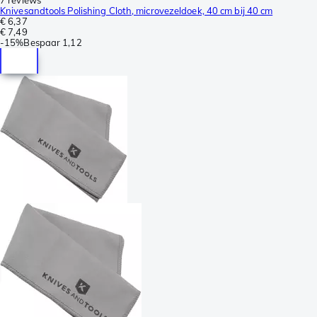
Knivesandtools Polishing Cloth, microvezeldoek, 40 cm bij 40 cm
€ 6,37
€ 7,49
-
15%
Bespaar
1,12