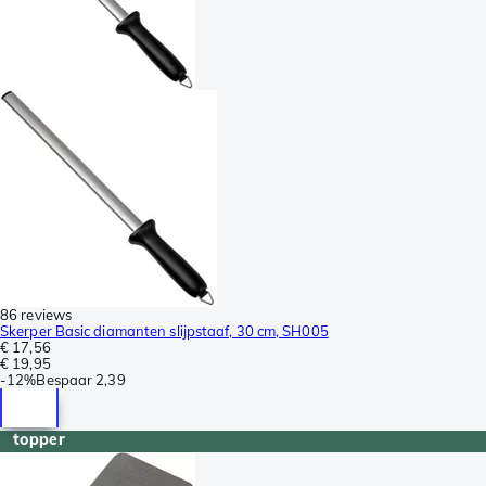
86 reviews
Skerper Basic diamanten slijpstaaf, 30 cm, SH005
€ 17,56
€ 19,95
-
12%
Bespaar
2,39
topper