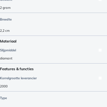
2
gram
Breedte
2,2
cm
Materiaal
Slijpmiddel
diamant
Features & functies
Korrelgrootte leverancier
2000
Type