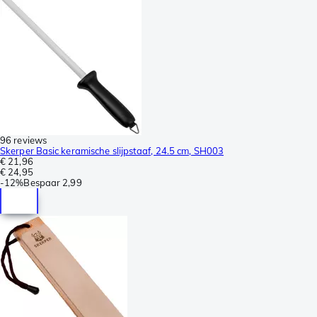
96 reviews
Skerper Basic keramische slijpstaaf, 24.5 cm, SH003
€ 21,96
€ 24,95
-
12%
Bespaar
2,99