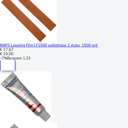
KMFS Lapping Film LF1500 polijsttape 2 stuks, 1500 grit
€ 17,67
€ 19,00
-
7%
Bespaar
1,33