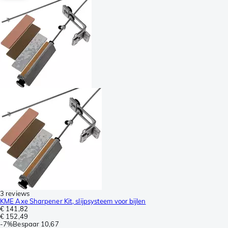
3 reviews
KME Axe Sharpener Kit, slijpsysteem voor bijlen
€ 141,82
€ 152,49
-
7%
Bespaar
10,67