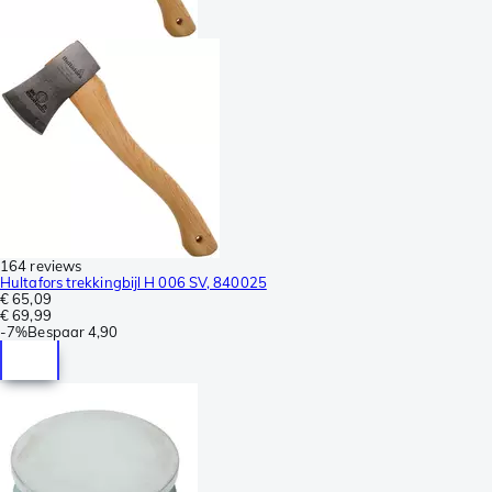
164 reviews
Hultafors trekkingbijl H 006 SV, 840025
€ 65,09
€ 69,99
-
7%
Bespaar
4,90