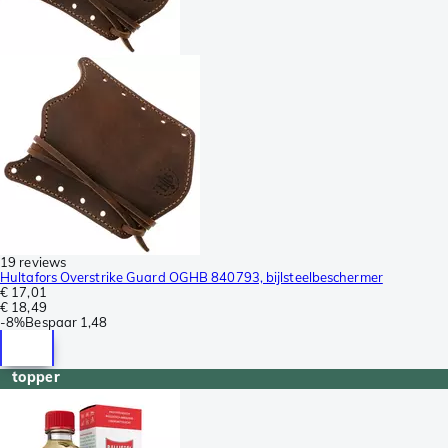
19 reviews
Hultafors Overstrike Guard OGHB 840793, bijlsteelbeschermer
€ 17,01
€ 18,49
-
8%
Bespaar
1,48
topper