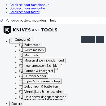
Ga direct naar hoofdinhoud
Ga direct naar navigatie
Ga direct naar footer
Vandaag besteld, maandag in huis
Categorieën
Categorieën
Zakmessen
Zakmessen
Vaste messen
Vaste messen
Multitools
Multitools
Messen slijpen & onderhoud
Messen slijpen & onderhoud
Keukenmessen & snijden
Keukenmessen & snijden
Pannen & kookgerei
Pannen & kookgerei
Outdoor & gear
Outdoor & gear
Bijlen & tuingereedschap
Bijlen & tuingereedschap
Zaklampen & batterijen
Zaklampen & batterijen
Verrekijkers & monoculairs
Verrekijkers & monoculairs
Houtbewerkingsgereedschap
Houtbewerkingsgereedschap
Explore