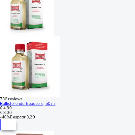
736 reviews
Ballistol onderhoudsolie, 50 ml
€ 4,80
€ 8,00
-
40%
Bespaar
3,20