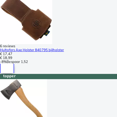
6 reviews
Hultafors Axe Holster 840795 bijlholster
€ 17,47
€ 18,99
-
8%
Bespaar
1,52
topper