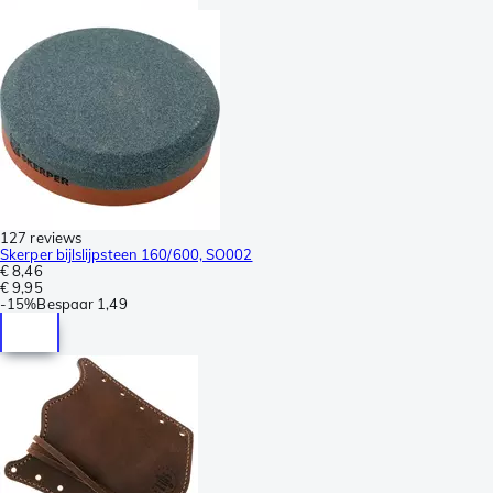
127 reviews
Skerper bijlslijpsteen 160/600, SO002
€ 8,46
€ 9,95
-
15%
Bespaar
1,49