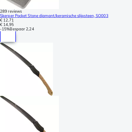
289 reviews
Skerper Pocket Stone diamant/keramische slijpsteen, SO003
€ 12,71
€ 14,95
-
15%
Bespaar
2,24