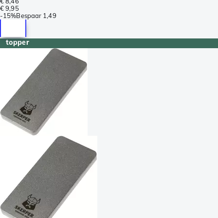
€ 8,46
€ 9,95
-
15%
Bespaar
1,49
topper