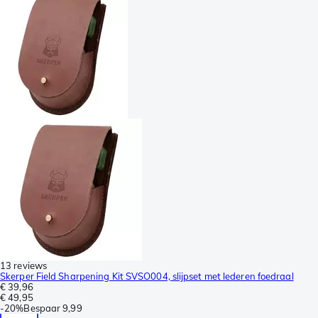
13 reviews
Skerper Field Sharpening Kit SVSO004, slijpset met lederen foedraal
€ 39,96
€ 49,95
-
20%
Bespaar
9,99