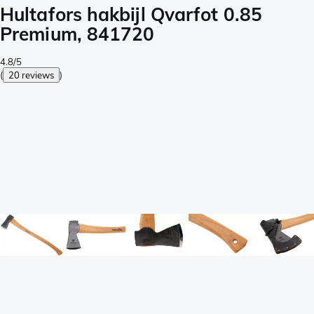
Hultafors hakbijl Qvarfot 0.85
Premium, 841720
4.8/5
(
20 reviews
)