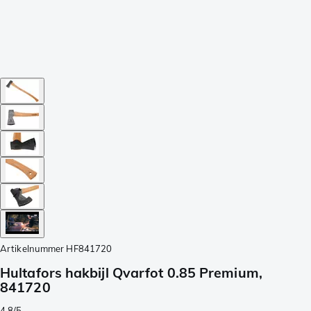
Artikelnummer
HF841720
Hultafors hakbijl Qvarfot 0.85 Premium,
841720
4.8/5