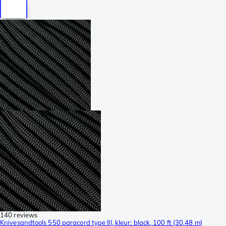
140 reviews
Knivesandtools 550 paracord type III, kleur: black, 100 ft (30,48 m)