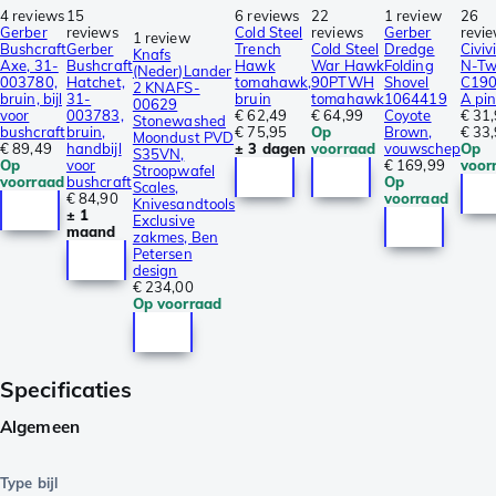
4 reviews
15
6 reviews
22
1 review
26
Gerber
reviews
Cold Steel
reviews
Gerber
revi
1 review
Bushcraft
Gerber
Trench
Cold Steel
Dredge
Civiv
Knafs
Axe, 31-
Bushcraft
Hawk
War Hawk
Folding
N-Tw
(Neder)Lander
003780,
Hatchet,
tomahawk,
90PTWH
Shovel
C19
2 KNAFS-
bruin, bijl
31-
bruin
tomahawk
1064419
A pin
00629
voor
003783,
€ 62,49
€ 64,99
Coyote
€ 31
Stonewashed
bushcraft
bruin,
€ 75,95
Op
Brown,
€ 33
Moondust PVD
€ 89,49
handbijl
± 3 dagen
voorraad
vouwschep
Op
S35VN,
Op
voor
€ 169,99
voor
Stroopwafel
voorraad
bushcraft
Op
Scales,
€ 84,90
voorraad
Knivesandtools
± 1
Exclusive
maand
zakmes, Ben
Petersen
design
€ 234,00
Op voorraad
Specificaties
Algemeen
Type bijl