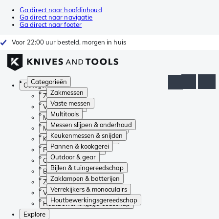
Ga direct naar hoofdinhoud
Ga direct naar navigatie
Ga direct naar footer
Voor 22:00 uur besteld, morgen in huis
Categorieën
Categorieën
Zakmessen
Zakmessen
Vaste messen
Vaste messen
Multitools
Multitools
Messen slijpen & onderhoud
Messen slijpen & onderhoud
Keukenmessen & snijden
Keukenmessen & snijden
Pannen & kookgerei
Pannen & kookgerei
Outdoor & gear
Outdoor & gear
Bijlen & tuingereedschap
Bijlen & tuingereedschap
Zaklampen & batterijen
Zaklampen & batterijen
Verrekijkers & monoculairs
Verrekijkers & monoculairs
Houtbewerkingsgereedschap
Houtbewerkingsgereedschap
Explore