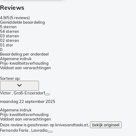
Reviews
4.9/5
(
5 reviews
)
Gemiddelde beoordeling
5 sterren
5
4 sterren
0
3 sterren
0
2 sterren
0
1 ster
0
Beoordeling per onderdeel
Algemene indruk
Prijs-kwaliteitsverhouding
Voldoet aan verwachtingen
Sorteer op
:
Victor
, Groß-Enzersdorf
maandag 22 september 2025
Algemene indruk
Prijs-kwaliteitsverhouding
Voldoet aan verwachtingen
Deze review is geschreven op knivesandtools.at,
bekijk origineel
Fernando Faria
, Lavradio