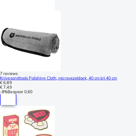
7 reviews
Knivesandtools Polishing Cloth, microvezeldoek, 40 cm bij 40 cm
€ 6,89
€ 7,49
-
8%
Bespaar
0,60