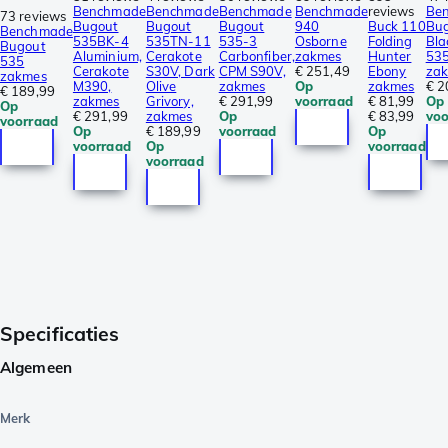
Benchmade
Benchmade
Benchmade
Benchmade
reviews
Be
73 reviews
Bugout
Bugout
Bugout
940
Buck 110
Bu
Benchmade
535BK-4
535TN-11
535-3
Osborne
Folding
Bla
Bugout
Aluminium,
Cerakote
Carbonfiber,
zakmes
Hunter
53
535
Cerakote
S30V, Dark
CPM S90V,
€ 251,49
Ebony
za
zakmes
M390,
Olive
zakmes
Op
zakmes
€ 2
€ 189,99
zakmes
Grivory,
€ 291,99
voorraad
€ 81,99
Op
Op
€ 291,99
zakmes
Op
€ 83,99
voo
voorraad
Op
€ 189,99
voorraad
Op
voorraad
Op
voorraad
voorraad
Specificaties
Algemeen
Merk