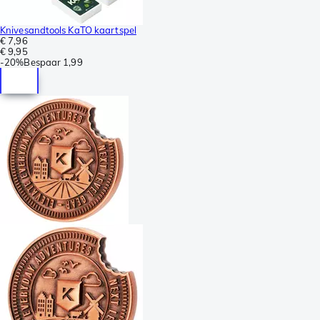
Knivesandtools KaTO kaartspel
€ 7,96
€ 9,95
-
20%
Bespaar
1,99