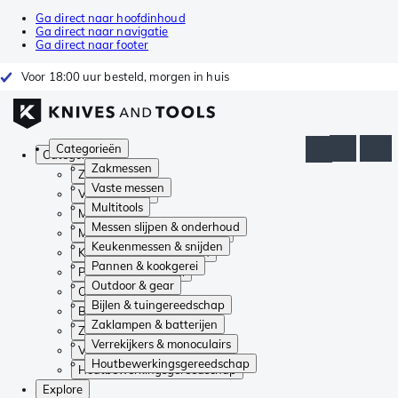
Ga direct naar hoofdinhoud
Ga direct naar navigatie
Ga direct naar footer
Voor 18:00 uur besteld, morgen in huis
Categorieën
Categorieën
Zakmessen
Zakmessen
Vaste messen
Vaste messen
Multitools
Multitools
Messen slijpen & onderhoud
Messen slijpen & onderhoud
Keukenmessen & snijden
Keukenmessen & snijden
Pannen & kookgerei
Pannen & kookgerei
Outdoor & gear
Outdoor & gear
Bijlen & tuingereedschap
Bijlen & tuingereedschap
Zaklampen & batterijen
Zaklampen & batterijen
Verrekijkers & monoculairs
Verrekijkers & monoculairs
Houtbewerkingsgereedschap
Houtbewerkingsgereedschap
Explore