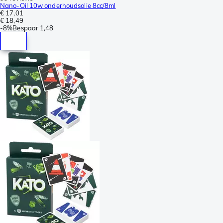
Nano-Oil 10w onderhoudsolie 8cc/8ml
€ 17,01
€ 18,49
-
8%
Bespaar
1,48