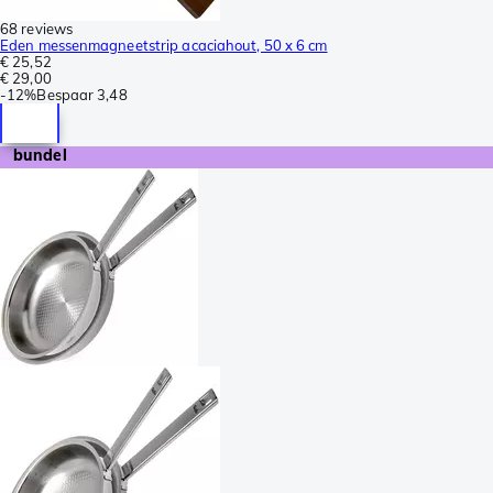
68 reviews
Eden messenmagneetstrip acaciahout, 50 x 6 cm
€ 25,52
€ 29,00
-
12%
Bespaar
3,48
bundel