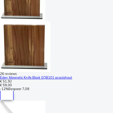
26 reviews
Eden Magnetic Knife Block EQB101 acaciahout
€ 51,92
€ 59,00
-
12%
Bespaar
7,08