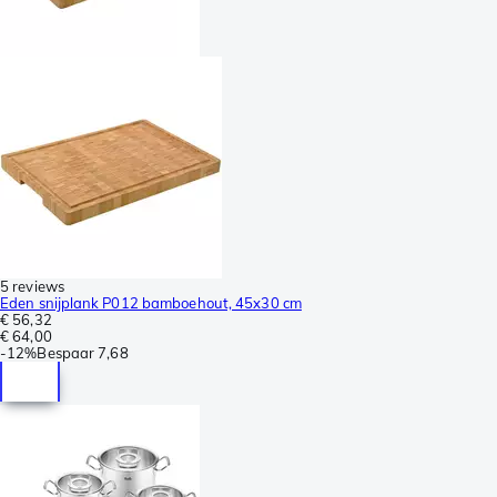
5 reviews
Eden snijplank P012 bamboehout, 45x30 cm
€ 56,32
€ 64,00
-
12%
Bespaar
7,68