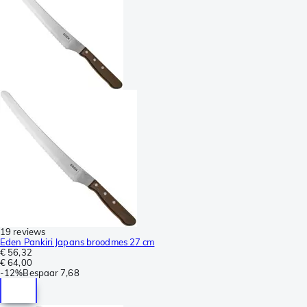
19 reviews
Eden Pankiri Japans broodmes 27 cm
€ 56,32
€ 64,00
-
12%
Bespaar
7,68