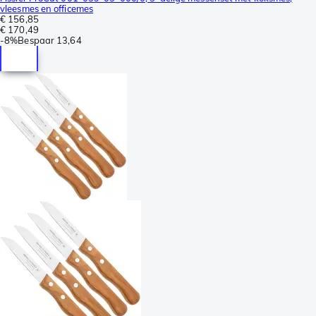
vleesmes en officemes
€ 156,85
€ 170,49
-
8%
Bespaar
13,64