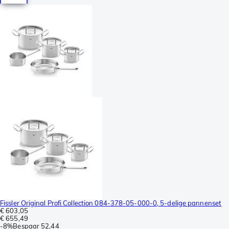
Fissler Original Profi Collection 084-378-05-000-0, 5-delige pannenset
€ 603,05
€ 655,49
-
8%
Bespaar
52,44