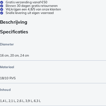
Gratis verzending vanaf €50
Binnen 30 dagen gratis retourneren
Wij krijgen een 4,8/5 van onze klanten
Snelle levering uit eigen voorraad
Beschrijving
Specificaties
Diameter
16 cm
,
20 cm
,
24 cm
Materiaal
18/10 RVS
Inhoud
1,4 L
,
2,1 L
,
2,6 L
,
3,9 L
,
6,3 L