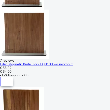
7 reviews
Eden Magnetic Knife Block EQB100 walnoothout
€ 56,32
€ 64,00
-
12%
Bespaar
7,68