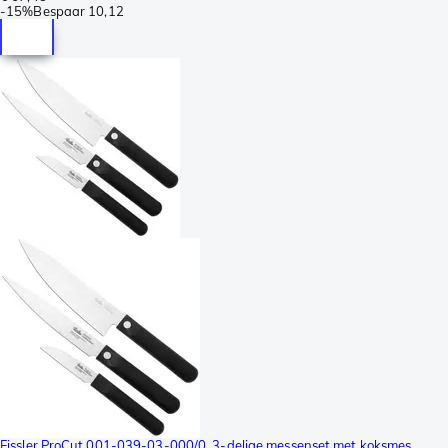
-
15%
Bespaar
10,12
Fissler ProCut 001-039-03-000/0, 3-delige messenset met koksmes,