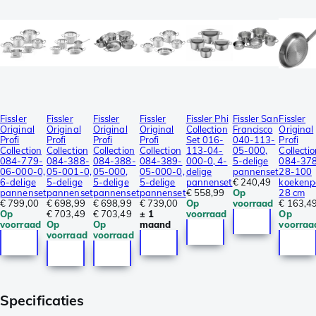
Fissler
Fissler
Fissler
Fissler
Fissler Phi
Fissler San
Fissler
Original
Original
Original
Original
Collection
Francisco
Original
Profi
Profi
Profi
Profi
Set 016-
040-113-
Profi
Collection
Collection
Collection
Collection
113-04-
05-000,
Collecti
084-779-
084-388-
084-388-
084-389-
000-0, 4-
5-delige
084-37
06-000-0,
05-001-0,
05-000,
05-000-0,
delige
pannenset
28-100
6-delige
5-delige
5-delige
5-delige
pannenset
€ 240,49
koekenp
pannenset
pannenset
pannenset
pannenset
€ 558,99
Op
28 cm
€ 799,00
€ 698,99
€ 698,99
€ 739,00
Op
voorraad
€ 163,4
Op
€ 703,49
€ 703,49
± 1
voorraad
Op
voorraad
Op
Op
maand
voorraa
voorraad
voorraad
Specificaties