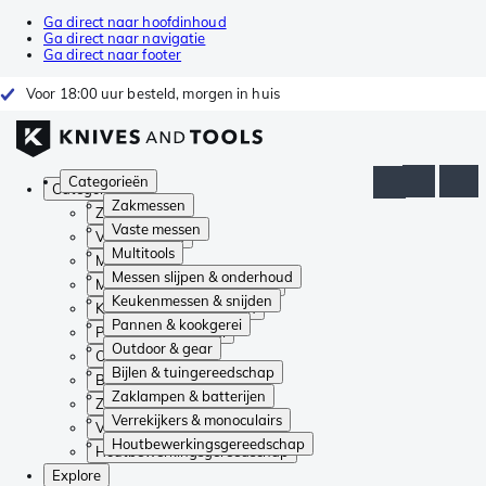
Ga direct naar hoofdinhoud
Ga direct naar navigatie
Ga direct naar footer
Voor 18:00 uur besteld, morgen in huis
Categorieën
Categorieën
Zakmessen
Zakmessen
Vaste messen
Vaste messen
Multitools
Multitools
Messen slijpen & onderhoud
Messen slijpen & onderhoud
Keukenmessen & snijden
Keukenmessen & snijden
Pannen & kookgerei
Pannen & kookgerei
Outdoor & gear
Outdoor & gear
Bijlen & tuingereedschap
Bijlen & tuingereedschap
Zaklampen & batterijen
Zaklampen & batterijen
Verrekijkers & monoculairs
Verrekijkers & monoculairs
Houtbewerkingsgereedschap
Houtbewerkingsgereedschap
Explore