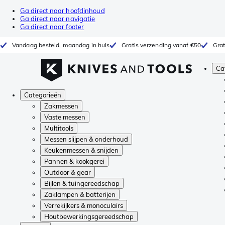
Ga direct naar hoofdinhoud
Ga direct naar navigatie
Ga direct naar footer
Vandaag besteld, maandag in huis
Gratis verzending vanaf €50
Grat
Ca
Categorieën
Zakmessen
Vaste messen
Multitools
Messen slijpen & onderhoud
Keukenmessen & snijden
Pannen & kookgerei
Outdoor & gear
Bijlen & tuingereedschap
Zaklampen & batterijen
Verrekijkers & monoculairs
Houtbewerkingsgereedschap