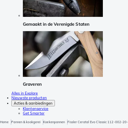
Gemaakt in de Verenigde Staten
Graveren
Alles in Explore
Nieuwste producten
Acties & aanbiedingen
Klantenservice
Get Smarter
Home
Pannen & kookgerei
Koekenpannen
Fissler Ceratal Evo Classic 112-002-2