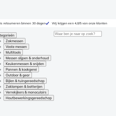
is retourneren binnen 30 dagen
Wij krijgen een 4,8/5 van onze klanten
tegorieën
Zakmessen
Vaste messen
Multitools
Messen slijpen & onderhoud
Keukenmessen & snijden
Pannen & kookgerei
Outdoor & gear
Bijlen & tuingereedschap
Zaklampen & batterijen
Verrekijkers & monoculairs
Houtbewerkingsgereedschap