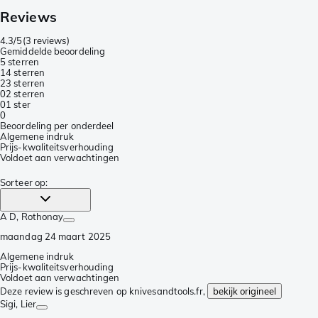
Reviews
4.3/5
(
3 reviews
)
Gemiddelde beoordeling
5 sterren
1
4 sterren
2
3 sterren
0
2 sterren
0
1 ster
0
Beoordeling per onderdeel
Algemene indruk
Prijs-kwaliteitsverhouding
Voldoet aan verwachtingen
Sorteer op
:
A D
, Rothonay
maandag 24 maart 2025
Algemene indruk
Prijs-kwaliteitsverhouding
Voldoet aan verwachtingen
Deze review is geschreven op knivesandtools.fr,
bekijk origineel
Sigi
, Lier