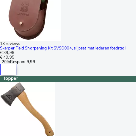
13 reviews
Skerper Field Sharpening Kit SVSO004, slijpset met lederen foedraal
€ 39,96
€ 49,95
-
20%
Bespaar
9,99
topper