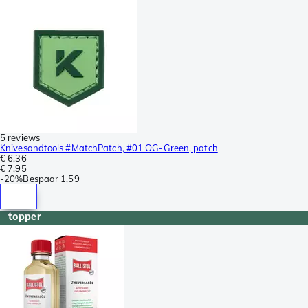
5 reviews
Knivesandtools #MatchPatch, #01 OG-Green, patch
€ 6,36
€ 7,95
-
20%
Bespaar
1,59
topper