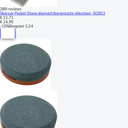
289 reviews
Skerper Pocket Stone diamant/keramische slijpsteen, SO003
€ 12,71
€ 14,95
-
15%
Bespaar
2,24