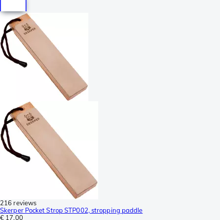
216 reviews
Skerper Pocket Strop STP002, stropping paddle
€ 17,00