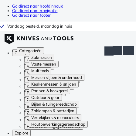
Ga direct naar hoofdinhoud
Ga direct naar navigatie
Ga direct naar footer
Vandaag besteld, maandag in huis
Categorieën
Categorieën
Zakmessen
Zakmessen
Vaste messen
Vaste messen
Multitools
Multitools
Messen slijpen & onderhoud
Messen slijpen & onderhoud
Keukenmessen & snijden
Keukenmessen & snijden
Pannen & kookgerei
Pannen & kookgerei
Outdoor & gear
Outdoor & gear
Bijlen & tuingereedschap
Bijlen & tuingereedschap
Zaklampen & batterijen
Zaklampen & batterijen
Verrekijkers & monoculairs
Verrekijkers & monoculairs
Houtbewerkingsgereedschap
Houtbewerkingsgereedschap
Explore