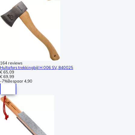
164 reviews
Hultafors trekkingbijl H 006 SV, 840025
€ 65,09
€ 69,99
-
7%
Bespaar
4,90