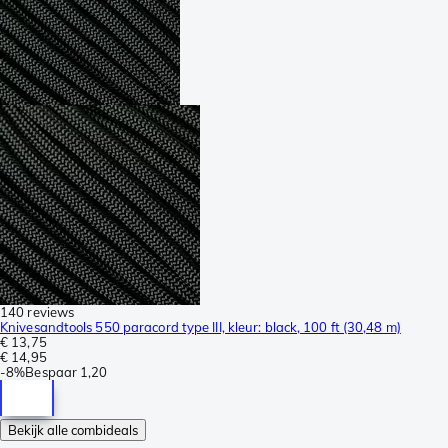
140 reviews
Knivesandtools 550 paracord type III, kleur: black, 100 ft (30,48 m)
€ 13,75
€ 14,95
-
8%
Bespaar
1,20
Bekijk alle combideals