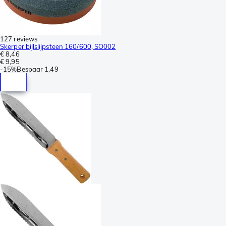
127 reviews
Skerper bijlslijpsteen 160/600, SO002
€ 8,46
€ 9,95
-
15%
Bespaar
1,49