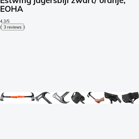
Estwing jagersbijl zwart/ oranje,
EOHA
4.3/5
(
3 reviews
)