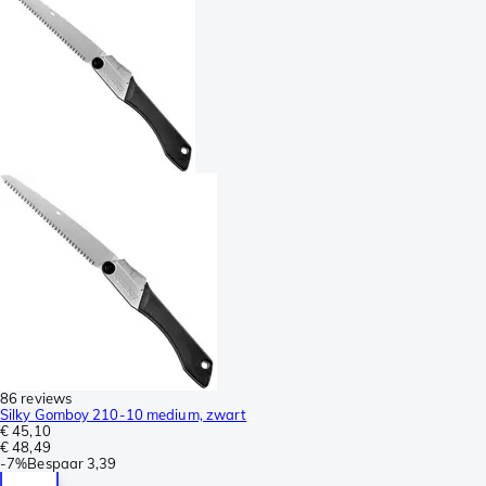
86 reviews
Silky Gomboy 210-10 medium, zwart
€ 45,10
€ 48,49
-
7%
Bespaar
3,39