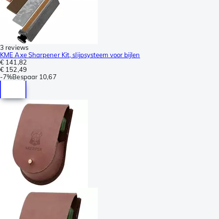
3 reviews
KME Axe Sharpener Kit, slijpsysteem voor bijlen
€ 141,82
€ 152,49
-
7%
Bespaar
10,67