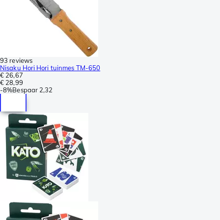
93 reviews
Nisaku Hori Hori tuinmes TM-650
€ 26,67
€ 28,99
-
8%
Bespaar
2,32