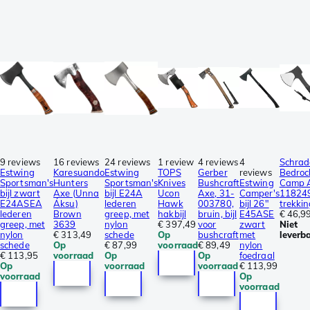
9 reviews
16 reviews
24 reviews
1 review
4 reviews
4
Schrad
Estwing
Karesuando
Estwing
TOPS
Gerber
reviews
Bedroc
Sportsman's
Hunters
Sportsman's
Knives
Bushcraft
Estwing
Camp 
bijl zwart
Axe (Unna
bijl E24A
Ucon
Axe, 31-
Camper's
11824
E24ASEA
Áksu)
lederen
Hawk
003780,
bijl 26"
trekkin
lederen
Brown
greep, met
hakbijl
bruin, bijl
E45ASE
€ 46,9
greep, met
3639
nylon
€ 397,49
voor
zwart
Niet
nylon
€ 313,49
schede
Op
bushcraft
met
leverb
schede
Op
€ 87,99
voorraad
€ 89,49
nylon
€ 113,95
voorraad
Op
Op
foedraal
Op
voorraad
voorraad
€ 113,99
voorraad
Op
voorraad