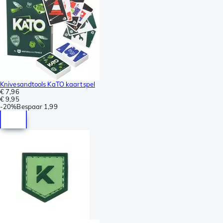
Knivesandtools KaTO kaartspel
€ 7,96
€ 9,95
-
20%
Bespaar
1,99