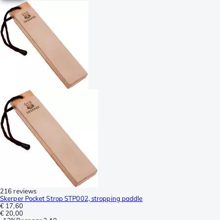
216 reviews
Skerper Pocket Strop STP002, stropping paddle
€ 17,60
€ 20,00