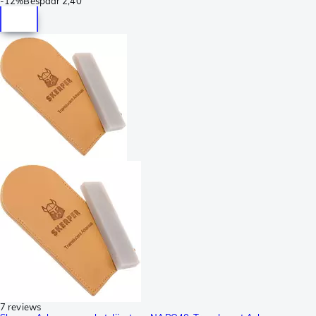
-
12%
Bespaar
2,40
7 reviews