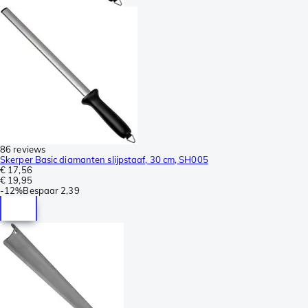
86 reviews
Skerper Basic diamanten slijpstaaf, 30 cm, SH005
€ 17,56
€ 19,95
-
12%
Bespaar
2,39