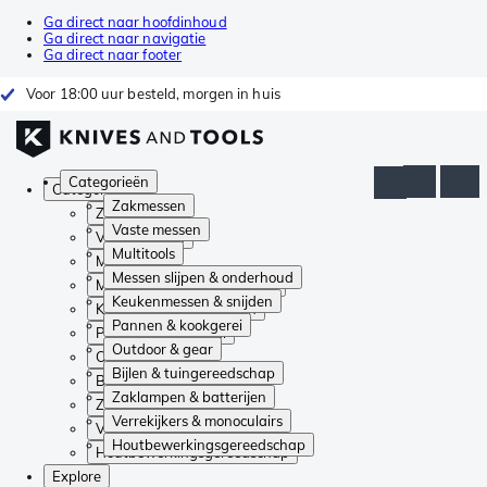
Ga direct naar hoofdinhoud
Ga direct naar navigatie
Ga direct naar footer
Voor 18:00 uur besteld, morgen in huis
Categorieën
Categorieën
Zakmessen
Zakmessen
Vaste messen
Vaste messen
Multitools
Multitools
Messen slijpen & onderhoud
Messen slijpen & onderhoud
Keukenmessen & snijden
Keukenmessen & snijden
Pannen & kookgerei
Pannen & kookgerei
Outdoor & gear
Outdoor & gear
Bijlen & tuingereedschap
Bijlen & tuingereedschap
Zaklampen & batterijen
Zaklampen & batterijen
Verrekijkers & monoculairs
Verrekijkers & monoculairs
Houtbewerkingsgereedschap
Houtbewerkingsgereedschap
Explore