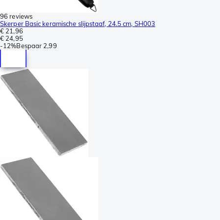
96 reviews
Skerper Basic keramische slijpstaaf, 24.5 cm, SH003
€ 21,96
€ 24,95
-
12%
Bespaar
2,99