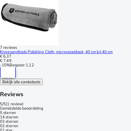
7 reviews
Knivesandtools Polishing Cloth, microvezeldoek, 40 cm bij 40 cm
€ 6,37
€ 7,49
-
15%
Bespaar
1,12
Bekijk alle combideals
Reviews
5/5
(
1 review
)
Gemiddelde beoordeling
5 sterren
1
4 sterren
0
3 sterren
0
2 sterren
0
1 ster