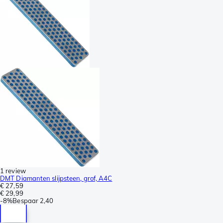
1 review
DMT Diamanten slijpsteen, grof, A4C
€ 27,59
€ 29,99
-
8%
Bespaar
2,40