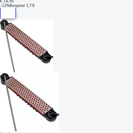
€ 14,95
-
12%
Bespaar
1,79