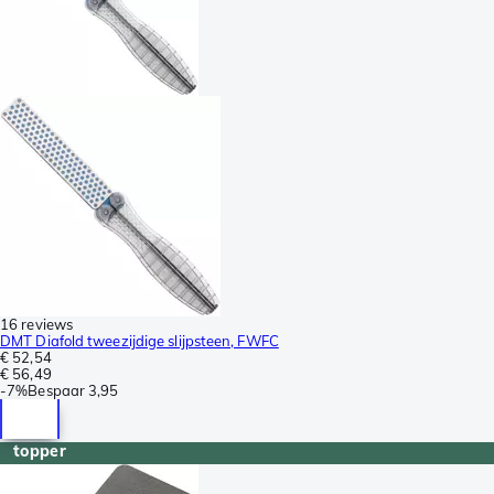
16 reviews
DMT Diafold tweezijdige slijpsteen, FWFC
€ 52,54
€ 56,49
-
7%
Bespaar
3,95
topper