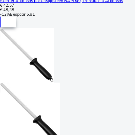
Skerper Arkansas pocketslijpsteen NAPO40, Translucent Arkansas
€ 42,57
€ 48,38
-
12%
Bespaar
5,81