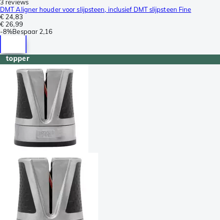
3 reviews
DMT Aligner houder voor slijpsteen, inclusief DMT slijpsteen Fine
€ 24,83
€ 26,99
-
8%
Bespaar
2,16
topper