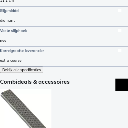
11,1
cm
Slijpmiddel
diamant
Vaste slijphoek
nee
Korrelgrootte leverancier
extra coarse
Bekijk alle specificaties
Combideals & accessoires