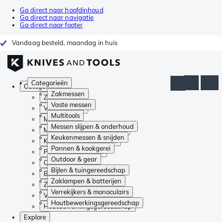
Ga direct naar hoofdinhoud
Ga direct naar navigatie
Ga direct naar footer
Vandaag besteld, maandag in huis
Categorieën
Categorieën
Zakmessen
Zakmessen
Vaste messen
Vaste messen
Multitools
Multitools
Messen slijpen & onderhoud
Messen slijpen & onderhoud
Keukenmessen & snijden
Keukenmessen & snijden
Pannen & kookgerei
Pannen & kookgerei
Outdoor & gear
Outdoor & gear
Bijlen & tuingereedschap
Bijlen & tuingereedschap
Zaklampen & batterijen
Zaklampen & batterijen
Verrekijkers & monoculairs
Verrekijkers & monoculairs
Houtbewerkingsgereedschap
Houtbewerkingsgereedschap
Explore