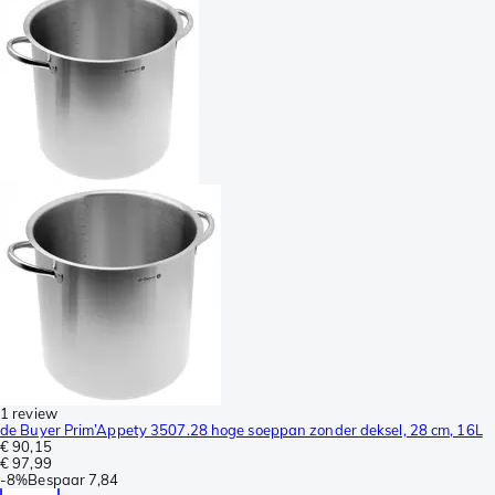
1 review
de Buyer Prim’Appety 3507.28 hoge soeppan zonder deksel, 28 cm, 16L
€ 90,15
€ 97,99
-
8%
Bespaar
7,84