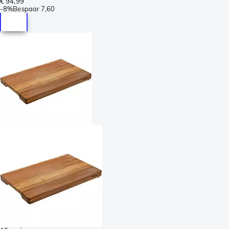
€ 94,99
-
8%
Bespaar
7,60