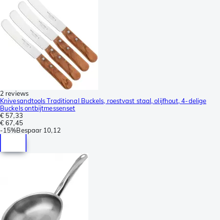
2 reviews
Knivesandtools Traditional Buckels, roestvast staal, olijfhout, 4-delige
Buckels ontbijtmessenset
€ 57,33
€ 67,45
-
15%
Bespaar
10,12