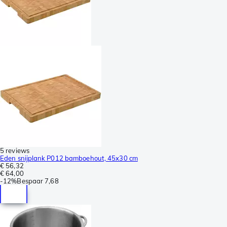
5 reviews
Eden snijplank P012 bamboehout, 45x30 cm
€ 56,32
€ 64,00
-
12%
Bespaar
7,68