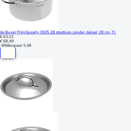
de Buyer Prim’Appety 3505.28 stoofpan zonder deksel, 28 cm, 7L
€ 63,01
€ 68,49
-
8%
Bespaar
5,48