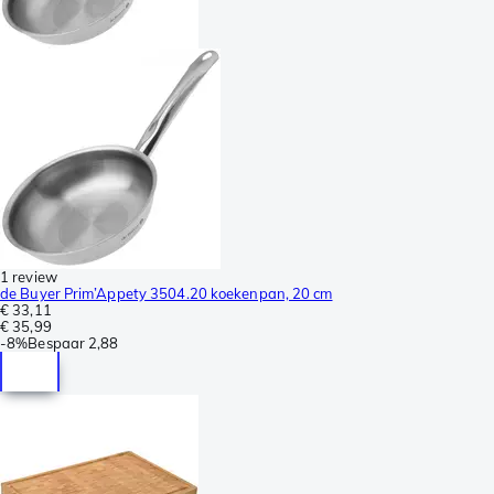
1 review
de Buyer Prim’Appety 3504.20 koekenpan, 20 cm
€ 33,11
€ 35,99
-
8%
Bespaar
2,88