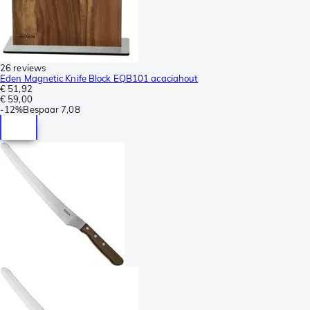
26 reviews
Eden Magnetic Knife Block EQB101 acaciahout
€ 51,92
€ 59,00
-
12%
Bespaar
7,08