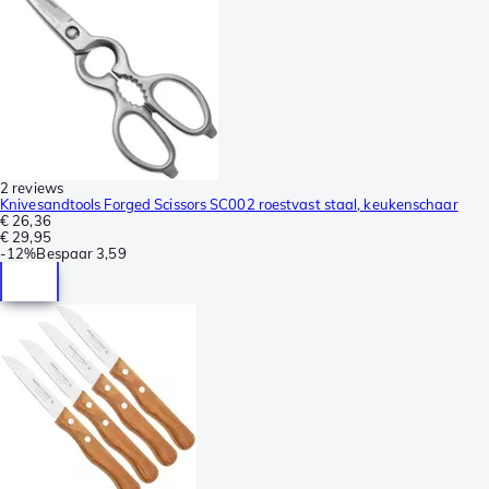
2 reviews
Knivesandtools Forged Scissors SC002 roestvast staal, keukenschaar
€ 26,36
€ 29,95
-
12%
Bespaar
3,59