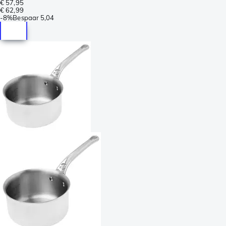
€ 57,95
€ 62,99
-
8%
Bespaar
5,04