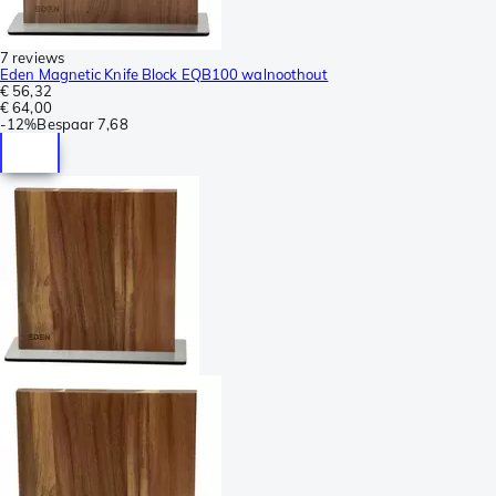
7 reviews
Eden Magnetic Knife Block EQB100 walnoothout
€ 56,32
€ 64,00
-
12%
Bespaar
7,68