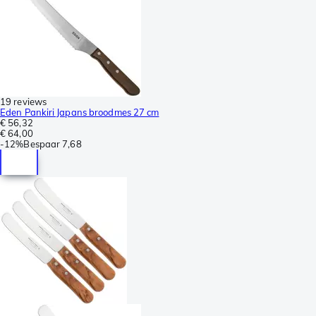
19 reviews
Eden Pankiri Japans broodmes 27 cm
€ 56,32
€ 64,00
-
12%
Bespaar
7,68