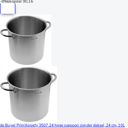
-
8%
Bespaar
90,16
de Buyer Prim’Appety 3507.24 hoge soeppan zonder deksel, 24 cm, 10L