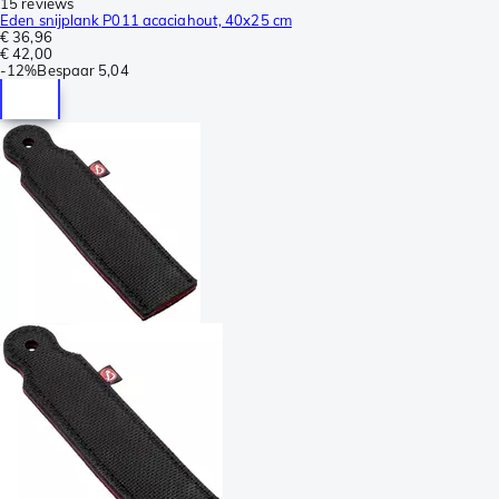
15 reviews
Eden snijplank P011 acaciahout, 40x25 cm
€ 36,96
€ 42,00
-
12%
Bespaar
5,04