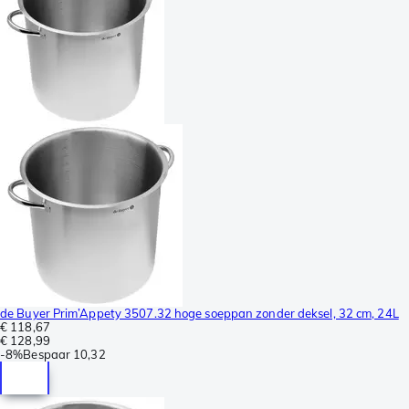
de Buyer Prim’Appety 3507.32 hoge soeppan zonder deksel, 32 cm, 24L
€ 118,67
€ 128,99
-
8%
Bespaar
10,32