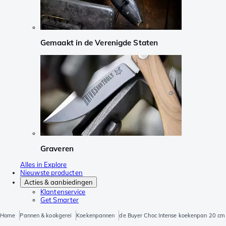
Gemaakt in de Verenigde Staten
Graveren
Alles in Explore
Nieuwste producten
Acties & aanbiedingen
Klantenservice
Get Smarter
Home
Pannen & kookgerei
Koekenpannen
de Buyer Choc Intense koekenpan 20 cm