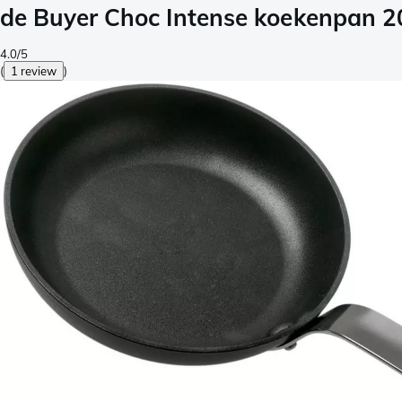
de Buyer Choc Intense koekenpan 2
4.0/5
(
1 review
)