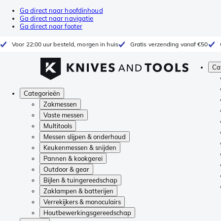
Ga direct naar hoofdinhoud
Ga direct naar navigatie
Ga direct naar footer
Voor 22:00 uur besteld, morgen in huis
Gratis verzending vanaf €50
Ca
Categorieën
Zakmessen
Vaste messen
Multitools
Messen slijpen & onderhoud
Keukenmessen & snijden
Pannen & kookgerei
Outdoor & gear
Bijlen & tuingereedschap
Zaklampen & batterijen
Verrekijkers & monoculairs
Houtbewerkingsgereedschap