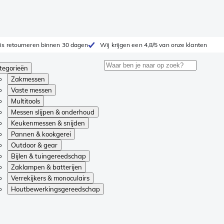
is retourneren binnen 30 dagen
Wij krijgen een 4,8/5 van onze klanten
tegorieën
Zakmessen
Vaste messen
Multitools
Messen slijpen & onderhoud
Keukenmessen & snijden
Pannen & kookgerei
Outdoor & gear
Bijlen & tuingereedschap
Zaklampen & batterijen
Verrekijkers & monoculairs
Houtbewerkingsgereedschap