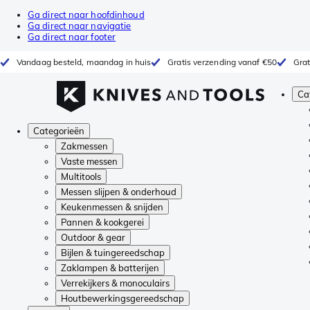
Ga direct naar hoofdinhoud
Ga direct naar navigatie
Ga direct naar footer
Vandaag besteld, maandag in huis
Gratis verzending vanaf €50
Grat
Ca
Categorieën
Zakmessen
Vaste messen
Multitools
Messen slijpen & onderhoud
Keukenmessen & snijden
Pannen & kookgerei
Outdoor & gear
Bijlen & tuingereedschap
Zaklampen & batterijen
Verrekijkers & monoculairs
Houtbewerkingsgereedschap