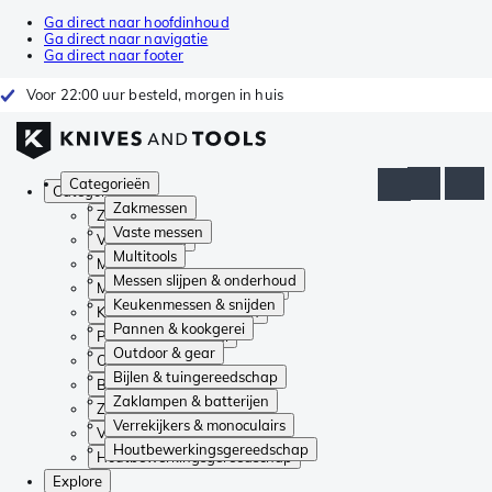
Ga direct naar hoofdinhoud
Ga direct naar navigatie
Ga direct naar footer
Voor 22:00 uur besteld, morgen in huis
Categorieën
Categorieën
Zakmessen
Zakmessen
Vaste messen
Vaste messen
Multitools
Multitools
Messen slijpen & onderhoud
Messen slijpen & onderhoud
Keukenmessen & snijden
Keukenmessen & snijden
Pannen & kookgerei
Pannen & kookgerei
Outdoor & gear
Outdoor & gear
Bijlen & tuingereedschap
Bijlen & tuingereedschap
Zaklampen & batterijen
Zaklampen & batterijen
Verrekijkers & monoculairs
Verrekijkers & monoculairs
Houtbewerkingsgereedschap
Houtbewerkingsgereedschap
Explore