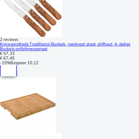
2 reviews
Knivesandtools Traditional Buckels, roestvast staal, olijfhout, 4-delige
Buckels ontbijtmessenset
€ 57,33
€ 67,45
-
15%
Bespaar
10,12