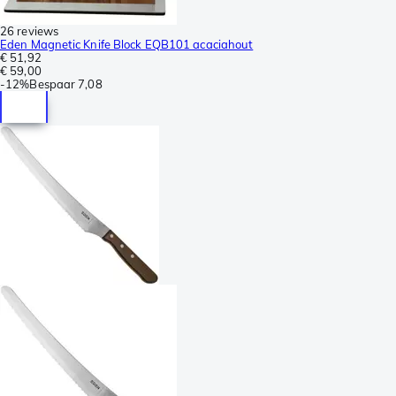
26 reviews
Eden Magnetic Knife Block EQB101 acaciahout
€ 51,92
€ 59,00
-
12%
Bespaar
7,08