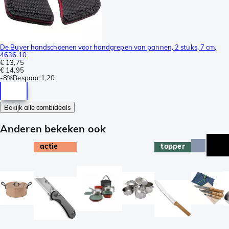
De Buyer handschoenen voor handgrepen van pannen, 2 stuks, 7 cm,
4636.10
€ 13,75
€ 14,95
-
8%
Bespaar
1,20
Bekijk alle combideals
Anderen bekeken ook
actie
topper