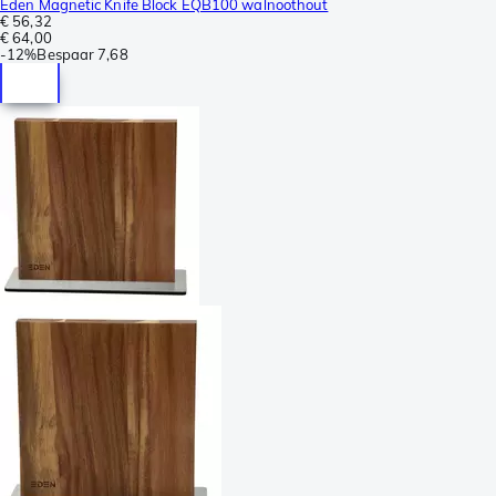
Eden Magnetic Knife Block EQB100 walnoothout
€ 56,32
€ 64,00
-
12%
Bespaar
7,68