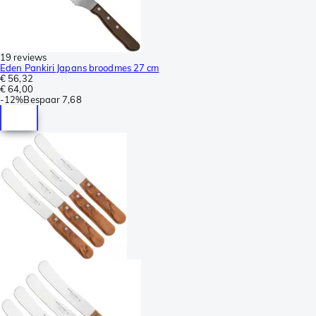
19 reviews
Eden Pankiri Japans broodmes 27 cm
€ 56,32
€ 64,00
-
12%
Bespaar
7,68