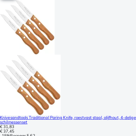
Knivesandtools Traditional Paring Knife, roestvast staal, olijfhout, 4-delige
schilmessenset
€ 31,83
€ 37,45
-
15%
Bespaar
5,62