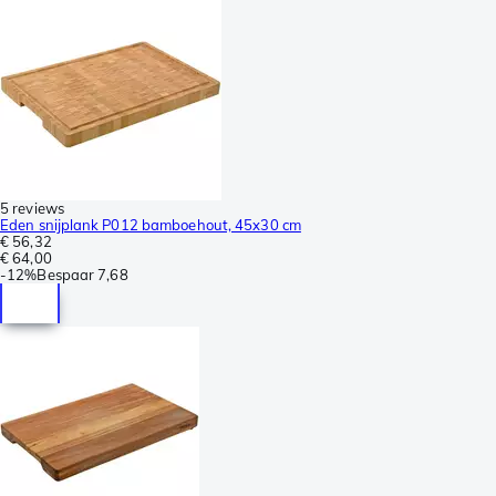
5 reviews
Eden snijplank P012 bamboehout, 45x30 cm
€ 56,32
€ 64,00
-
12%
Bespaar
7,68