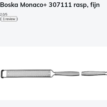
Boska Monaco+ 307111 rasp, fijn
2.0/5
(
1 review
)