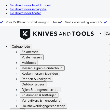
Ga direct naar hoofdinhoud
Ga direct naar navigatie
Ga direct naar footer
Voor 22:00 uur besteld, morgen in huis
Gratis verzending vanaf €50
Ca
Categorieën
Zakmessen
Vaste messen
Multitools
Messen slijpen & onderhoud
Keukenmessen & snijden
Pannen & kookgerei
Outdoor & gear
Bijlen & tuingereedschap
Zaklampen & batterijen
Verrekijkers & monoculairs
Houtbewerkingsgereedschap