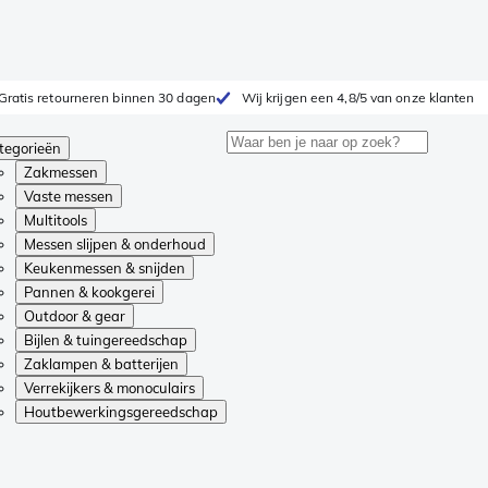
Gratis retourneren binnen 30 dagen
Wij krijgen een 4,8/5 van onze klanten
tegorieën
Zakmessen
Vaste messen
Multitools
Messen slijpen & onderhoud
Keukenmessen & snijden
Pannen & kookgerei
Outdoor & gear
Bijlen & tuingereedschap
Zaklampen & batterijen
Verrekijkers & monoculairs
Houtbewerkingsgereedschap