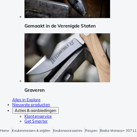
Gemaakt in de Verenigde Staten
Graveren
Alles in Explore
Nieuwste producten
Acties & aanbiedingen
Klantenservice
Get Smarter
Home
Keukenmessen & snijden
Keukenaccessoires
Raspen
Boska Monaco+ 307111 