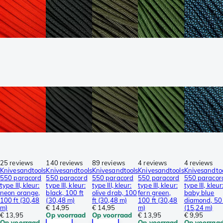
25 reviews
140 reviews
89 reviews
4 reviews
4 reviews
Knivesandtools
Knivesandtools
Knivesandtools
Knivesandtools
Knivesandto
550 paracord
550 paracord
550 paracord
550 paracord
550 paracor
type III, kleur:
type III, kleur:
type III, kleur:
type III, kleur:
type III, kleur
neon orange,
black, 100 ft
olive drab, 100
fern green,
baby blue
100 ft (30,48
(30,48 m)
ft (30,48 m)
100 ft (30,48
diamond, 50 
m)
€ 14,95
€ 14,95
m)
(15,24 m)
€ 13,95
Op voorraad
Op voorraad
€ 13,95
€ 9,95
Op voorraad
Op voorraad
Op voorraa