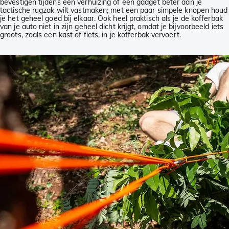
bevestigen tijdens een verhuizing of een gadget beter aan je
tactische rugzak wilt vastmaken; met een paar simpele knopen houd
je het geheel goed bij elkaar. Ook heel praktisch als je de kofferbak
van je auto niet in zijn geheel dicht krijgt, omdat je bijvoorbeeld iets
groots, zoals een kast of fiets, in je kofferbak vervoert.