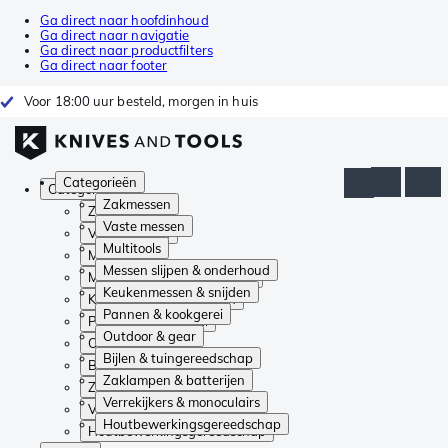
Ga direct naar hoofdinhoud
Ga direct naar navigatie
Ga direct naar productfilters
Ga direct naar footer
Voor 18:00 uur besteld, morgen in huis
Categorieën
Categorieën
Zakmessen
Zakmessen
Vaste messen
Vaste messen
Multitools
Multitools
Messen slijpen & onderhoud
Messen slijpen & onderhoud
Keukenmessen & snijden
Keukenmessen & snijden
Pannen & kookgerei
Pannen & kookgerei
Outdoor & gear
Outdoor & gear
Bijlen & tuingereedschap
Bijlen & tuingereedschap
Zaklampen & batterijen
Zaklampen & batterijen
Verrekijkers & monoculairs
Verrekijkers & monoculairs
Houtbewerkingsgereedschap
Houtbewerkingsgereedschap