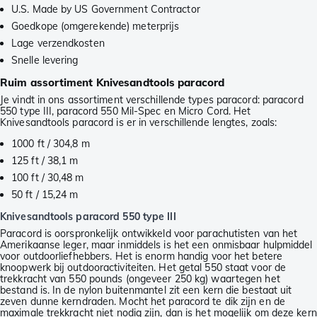
U.S. Made by US Government Contractor
Goedkope (omgerekende) meterprijs
Lage verzendkosten
Snelle levering
Ruim assortiment Knivesandtools paracord
Je vindt in ons assortiment verschillende types paracord: paracord
550 type III, paracord 550 Mil-Spec en Micro Cord. Het
Knivesandtools paracord is er in verschillende lengtes, zoals:
1000 ft / 304,8 m
125 ft / 38,1 m
100 ft / 30,48 m
50 ft / 15,24 m
Knivesandtools paracord 550 type III
Paracord is oorspronkelijk ontwikkeld voor parachutisten van het
Amerikaanse leger, maar inmiddels is het een onmisbaar hulpmiddel
voor outdoorliefhebbers. Het is enorm handig voor het betere
knoopwerk bij outdooractiviteiten. Het getal 550 staat voor de
trekkracht van 550 pounds (ongeveer 250 kg) waartegen het
bestand is. In de nylon buitenmantel zit een kern die bestaat uit
zeven dunne kerndraden. Mocht het paracord te dik zijn en de
maximale trekkracht niet nodig zijn, dan is het mogelijk om deze kern