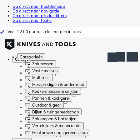
Ga direct naar hoofdinhoud
Ga direct naar navigatie
Ga direct naar productfilters
Ga direct naar footer
Voor 22:00 uur besteld, morgen in huis
Categorieën
Categorieën
Zakmessen
Zakmessen
Vaste messen
Vaste messen
Multitools
Multitools
Messen slijpen & onderhoud
Messen slijpen & onderhoud
Keukenmessen & snijden
Keukenmessen & snijden
Pannen & kookgerei
Pannen & kookgerei
Outdoor & gear
Outdoor & gear
Bijlen & tuingereedschap
Bijlen & tuingereedschap
Zaklampen & batterijen
Zaklampen & batterijen
Verrekijkers & monoculairs
Verrekijkers & monoculairs
Houtbewerkingsgereedschap
Houtbewerkingsgereedschap