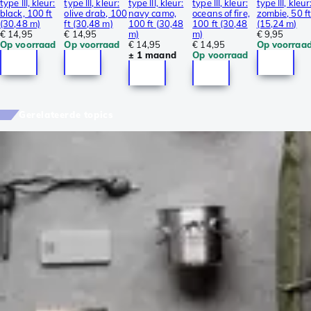
type III, kleur:
type III, kleur:
type III, kleur:
type III, kleur:
type III, kleur
black, 100 ft
olive drab, 100
navy camo,
oceans of fire,
zombie, 50 ft
(30,48 m)
ft (30,48 m)
100 ft (30,48
100 ft (30,48
(15,24 m)
€ 14,95
€ 14,95
m)
m)
€ 9,95
Op voorraad
Op voorraad
€ 14,95
€ 14,95
Op voorraa
± 1 maand
Op voorraad
Gerelateerde topics