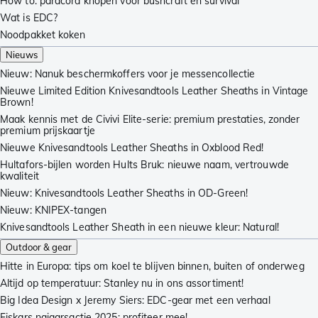
How to: paracord knopen voor bushcraft en survival
Wat is EDC?
Noodpakket koken
Nieuws
Nieuw: Nanuk beschermkoffers voor je messencollectie
Nieuwe Limited Edition Knivesandtools Leather Sheaths in Vintage
Brown!
Maak kennis met de Civivi Elite-serie: premium prestaties, zonder
premium prijskaartje
Nieuwe Knivesandtools Leather Sheaths in Oxblood Red!
Hultafors-bijlen worden Hults Bruk: nieuwe naam, vertrouwde
kwaliteit
Nieuw: Knivesandtools Leather Sheaths in OD-Green!
Nieuw: KNIPEX-tangen
Knivesandtools Leather Sheath in een nieuwe kleur: Natural!
Outdoor & gear
Hitte in Europa: tips om koel te blijven binnen, buiten of onderweg
Altijd op temperatuur: Stanley nu in ons assortiment!
Big Idea Design x Jeremy Siers: EDC-gear met een verhaal
Fiskars najaarsactie 2025: profiteer mee!