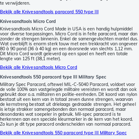
te verwijderen.
Bekijk alle Knivesandtools paracord 550 type III
Knivesandtools Micro Cord
Knivesandtools Micro Cord Made in USA is een handig hulpmiddel
voor diverse toepassingen. Micro Cord is in feite paracord, maar dan
zonder de strengen binnenin. Enkel de samengevlochten mantel dus.
Wat overblijft is enorm sterk touw met een trekkracht van ongeveer
80 à 90 pond (36 à 40 kg) en een doorsnede van slechts 1,12 mm.
Dit Micro Cord wordt geleverd op een spoel en heeft een totale
lengte van 125 ft (38,1 meter).
Bekijk alle Knivesandtools Micro Cord
Knivesandtools 550 paracord type III Military Spec
Military Spec Paracord, oftewel MIL-C-5040 Paracord, voldoet voor
de volle 100% aan vastgelegde militaire vereisten en wordt dan ook
gebruikt door o.a. militairen en politie-eenheden. Dit koord van nylon
bestaat uit een kern van in totaal zeven dunne strengen, waarvan
de kernstreng bestaat uit drielaags gedraaide strengen. Het geheel
is ietsje strakker samengebonden dan normaal paracord, maar
desondanks wat soepeler in gebruik. Mil-spec paracord is te
herkennen aan een speciale kleurmarker in de kern van het koord.
Zo kun je dit type paracord onderscheiden van normaal paracord.
Bekijk alle Knivesandtools 550 paracord type III Military Spec