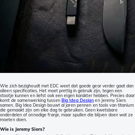
Wie zich bezighoudt met EDC weet dat goede gear verder gaat dan
alleen specificaties. Het moet prettig in gebruik zijn, tegen een
stootje kunnen en liefst ook een eigen karakter hebben. Precies daar
komt de samenwerking tussen
Big Idea Design
en Jeremy Siers
samen. Big Idea Design bouwt al jaren pennen en tools van titanium
die gemaakt zijn om elke dag te gebruiken. Geen kwetsbare
onderdelen of onnodige franje, maar spullen die blijven doen wat ze
moeten doen.
Wie is Jeremy Siers?