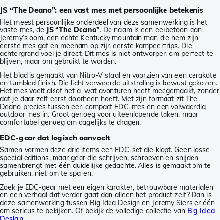
JS “The Deano”: een vast mes met persoonlijke betekenis
Het meest persoonlijke onderdeel van deze samenwerking is het
vaste mes, de
JS “The Deano”
. De naam is een eerbetoon aan
Jeremy’s oom, een echte Kentucky mountain man die hem zijn
eerste mes gaf en meenam op zijn eerste kampeertrips. Die
achtergrond voel je direct. Dit mes is niet ontworpen om perfect te
blijven, maar om gebruikt te worden.
Het blad is gemaakt van Nitro-V staal en voorzien van een cerakote
en tumbled finish. Die licht verweerde uitstraling is bewust gekozen.
Het mes voelt alsof het al wat avonturen heeft meegemaakt, zonder
dat je daar zelf eerst doorheen hoeft. Met zijn formaat zit The
Deano precies tussen een compact EDC-mes en een volwaardig
outdoor mes in. Groot genoeg voor uiteenlopende taken, maar
comfortabel genoeg om dagelijks te dragen.
EDC-gear dat logisch aanvoelt
Samen vormen deze drie items een EDC-set die klopt. Geen losse
special editions, maar gear die schrijven, schroeven en snijden
samenbrengt met één duidelijke gedachte. Alles is gemaakt om te
gebruiken, niet om te sparen.
Zoek je EDC-gear met een eigen karakter, betrouwbare materialen
en een verhaal dat verder gaat dan alleen het product zelf? Dan is
deze samenwerking tussen Big Idea Design en Jeremy Siers er één
om serieus te bekijken. Of bekijk de volledige collectie van
Big Idea
Design
.