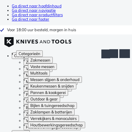
Ga direct naar hoofdinhoud
Ga direct naar navigatie
Ga direct naar productfilters
Ga direct naar footer
Voor 18:00 uur besteld, morgen in huis
Categorieën
Categorieën
Zakmessen
Zakmessen
Vaste messen
Vaste messen
Multitools
Multitools
Messen slijpen & onderhoud
Messen slijpen & onderhoud
Keukenmessen & snijden
Keukenmessen & snijden
Pannen & kookgerei
Pannen & kookgerei
Outdoor & gear
Outdoor & gear
Bijlen & tuingereedschap
Bijlen & tuingereedschap
Zaklampen & batterijen
Zaklampen & batterijen
Verrekijkers & monoculairs
Verrekijkers & monoculairs
Houtbewerkingsgereedschap
Houtbewerkingsgereedschap