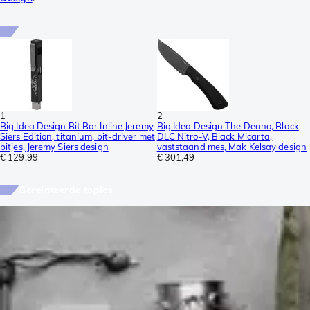
1
2
Big Idea Design Bit Bar Inline Jeremy
Big Idea Design The Deano, Black
Siers Edition, titanium, bit-driver met
DLC Nitro-V, Black Micarta,
bitjes, Jeremy Siers design
vaststaand mes, Mak Kelsay design
€ 129,99
€ 301,49
Gerelateerde topics