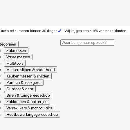
Gratis retourneren binnen 30 dagen
Wij krijgen een 4,8/5 van onze klanten
tegorieën
Zakmessen
Vaste messen
Multitools
Messen slijpen & onderhoud
Keukenmessen & snijden
Pannen & kookgerei
Outdoor & gear
Bijlen & tuingereedschap
Zaklampen & batterijen
Verrekijkers & monoculairs
Houtbewerkingsgereedschap