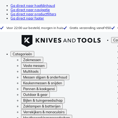
Ga direct naar hoofdinhoud
Ga direct naar navigatie
Ga direct naar productfilters
Ga direct naar footer
Voor 22:00 uur besteld, morgen in huis
Gratis verzending vanaf €50
Ca
Categorieën
Zakmessen
Vaste messen
Multitools
Messen slijpen & onderhoud
Keukenmessen & snijden
Pannen & kookgerei
Outdoor & gear
Bijlen & tuingereedschap
Zaklampen & batterijen
Verrekijkers & monoculairs
Houtbewerkingsgereedschap