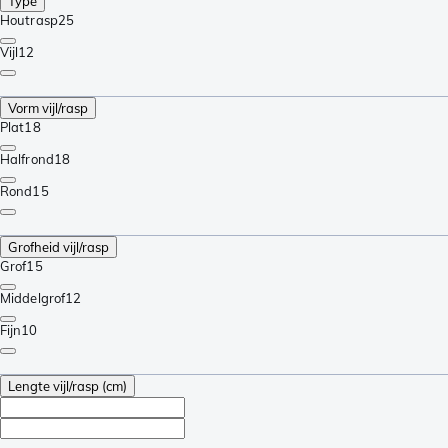
Type
Houtrasp
25
Vijl
12
Vorm vijl/rasp
Plat
18
Halfrond
18
Rond
15
Grofheid vijl/rasp
Grof
15
Middelgrof
12
Fijn
10
Lengte vijl/rasp (cm)