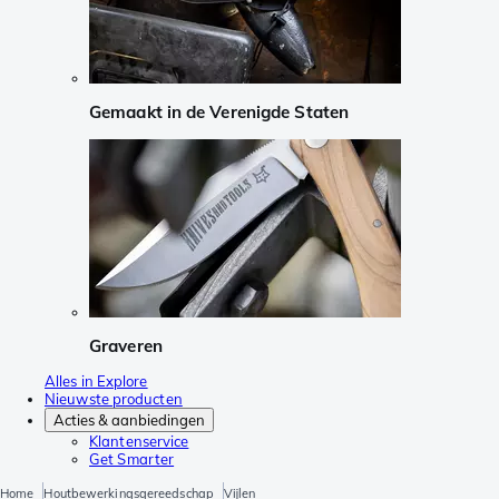
Gemaakt in de Verenigde Staten
Graveren
Alles in Explore
Nieuwste producten
Acties & aanbiedingen
Klantenservice
Get Smarter
Home
Houtbewerkingsgereedschap
Vijlen