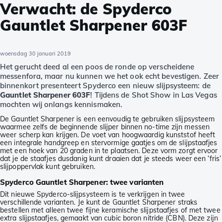
Verwacht: de Spyderco
Gauntlet Sharpener 603F
woensdag 30 januari 2019
Het gerucht deed al een poos de ronde op verscheidene
messenfora, maar nu kunnen we het ook echt bevestigen. Zeer
binnenkort presenteert Spyderco een nieuw slijpsysteem: de
Gauntlet Sharpener 603F
! Tijdens de Shot Show in Las Vegas
mochten wij onlangs kennismaken.
De Gauntlet Sharpener is een eenvoudig te gebruiken slijpsysteem
waarmee zelfs de beginnende slijper binnen no-time zijn messen
weer scherp kan krijgen. De voet van hoogwaardig kunststof heeft
een integrale handgreep en stervormige gaatjes om de slijpstaafjes
met een hoek van 20 graden in te plaatsen. Deze vorm zorgt ervoor
dat je de staafjes dusdanig kunt draaien dat je steeds weer een ‘fris’
slijpoppervlak kunt gebruiken.
Spyderco Gauntlet Sharpener: twee varianten
Dit nieuwe Spyderco-slijpsysteem is te verkrijgen in twee
verschillende varianten. Je kunt de Gauntlet Sharpener straks
bestellen met alleen twee fijne keramische slijpstaafjes of met twee
extra slijpstaafjes, gemaakt van cubic boron nitride (CBN). Deze zijn