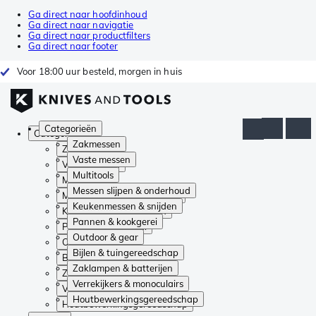
Ga direct naar hoofdinhoud
Ga direct naar navigatie
Ga direct naar productfilters
Ga direct naar footer
Voor 18:00 uur besteld, morgen in huis
Categorieën
Categorieën
Zakmessen
Zakmessen
Vaste messen
Vaste messen
Multitools
Multitools
Messen slijpen & onderhoud
Messen slijpen & onderhoud
Keukenmessen & snijden
Keukenmessen & snijden
Pannen & kookgerei
Pannen & kookgerei
Outdoor & gear
Outdoor & gear
Bijlen & tuingereedschap
Bijlen & tuingereedschap
Zaklampen & batterijen
Zaklampen & batterijen
Verrekijkers & monoculairs
Verrekijkers & monoculairs
Houtbewerkingsgereedschap
Houtbewerkingsgereedschap