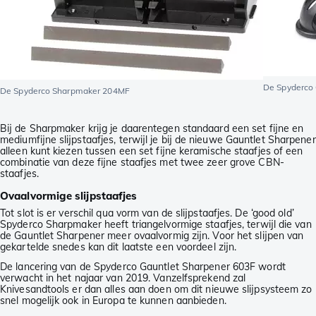
De Spyderco 
De Spyderco Sharpmaker 204MF
Bij de Sharpmaker krijg je daarentegen standaard een set fijne en
mediumfijne slijpstaafjes, terwijl je bij de nieuwe Gauntlet Sharpener
alleen kunt kiezen tussen een set fijne keramische staafjes of een
combinatie van deze fijne staafjes met twee zeer grove CBN-
staafjes.
Ovaalvormige slijpstaafjes
Tot slot is er verschil qua vorm van de slijpstaafjes. De ‘good old’
Spyderco Sharpmaker heeft triangelvormige staafjes, terwijl die van
de Gauntlet Sharpener meer ovaalvormig zijn. Voor het slijpen van
gekartelde snedes kan dit laatste een voordeel zijn.
De lancering van de Spyderco Gauntlet Sharpener 603F wordt
verwacht in het najaar van 2019. Vanzelfsprekend zal
Knivesandtools er dan alles aan doen om dit nieuwe slijpsysteem zo
snel mogelijk ook in Europa te kunnen aanbieden.