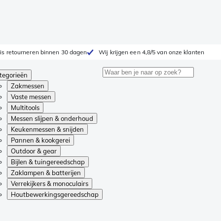
is retourneren binnen 30 dagen
Wij krijgen een 4,8/5 van onze klanten
tegorieën
Zakmessen
Vaste messen
Multitools
Messen slijpen & onderhoud
Keukenmessen & snijden
Pannen & kookgerei
Outdoor & gear
Bijlen & tuingereedschap
Zaklampen & batterijen
Verrekijkers & monoculairs
Houtbewerkingsgereedschap