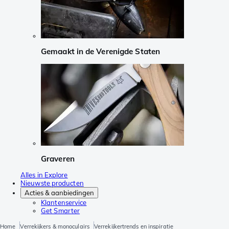
Gemaakt in de Verenigde Staten
Graveren
Alles in Explore
Nieuwste producten
Acties & aanbiedingen
Klantenservice
Get Smarter
Home
Verrekijkers & monoculairs
Verrekijkertrends en inspiratie