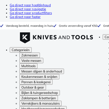
Ga direct naar hoofdinhoud
Ga direct naar navigatie
Ga direct naar productfilters
Ga direct naar footer
Vandaag besteld, maandag in huis
Gratis verzending vanaf €50
Grat
Ca
Categorieën
Zakmessen
Vaste messen
Multitools
Messen slijpen & onderhoud
Keukenmessen & snijden
Pannen & kookgerei
Outdoor & gear
Bijlen & tuingereedschap
Zaklampen & batterijen
Verrekijkers & monoculairs
Houtbewerkingsgereedschap