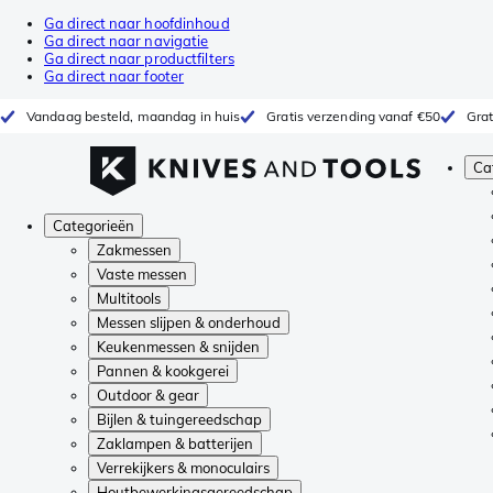
Ga direct naar hoofdinhoud
Ga direct naar navigatie
Ga direct naar productfilters
Ga direct naar footer
Vandaag besteld, maandag in huis
Gratis verzending vanaf €50
Grat
Ca
Categorieën
Zakmessen
Vaste messen
Multitools
Messen slijpen & onderhoud
Keukenmessen & snijden
Pannen & kookgerei
Outdoor & gear
Bijlen & tuingereedschap
Zaklampen & batterijen
Verrekijkers & monoculairs
Houtbewerkingsgereedschap