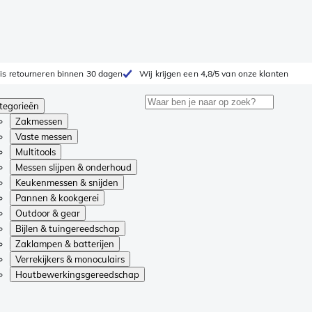
is retourneren binnen 30 dagen
Wij krijgen een 4,8/5 van onze klanten
tegorieën
Zakmessen
Vaste messen
Multitools
Messen slijpen & onderhoud
Keukenmessen & snijden
Pannen & kookgerei
Outdoor & gear
Bijlen & tuingereedschap
Zaklampen & batterijen
Verrekijkers & monoculairs
Houtbewerkingsgereedschap