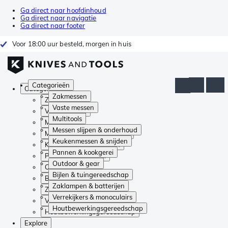
Ga direct naar hoofdinhoud
Ga direct naar navigatie
Ga direct naar footer
Voor 18:00 uur besteld, morgen in huis
Categorieën
Categorieën
Zakmessen
Zakmessen
Vaste messen
Vaste messen
Multitools
Multitools
Messen slijpen & onderhoud
Messen slijpen & onderhoud
Keukenmessen & snijden
Keukenmessen & snijden
Pannen & kookgerei
Pannen & kookgerei
Outdoor & gear
Outdoor & gear
Bijlen & tuingereedschap
Bijlen & tuingereedschap
Zaklampen & batterijen
Zaklampen & batterijen
Verrekijkers & monoculairs
Verrekijkers & monoculairs
Houtbewerkingsgereedschap
Houtbewerkingsgereedschap
Explore