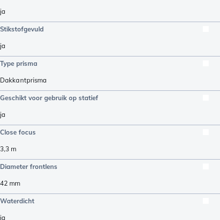
ja
Stikstofgevuld
ja
Type prisma
Dakkantprisma
Geschikt voor gebruik op statief
ja
Close focus
3,3
m
Diameter frontlens
42
mm
Waterdicht
ja