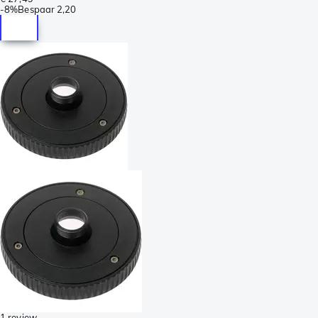
-
8%
Bespaar
2,20
1 review