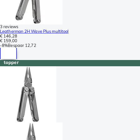
3 reviews
Leatherman 2H Wave Plus multitool
€ 146,28
€ 159,00
-
8%
Bespaar
12,72
topper