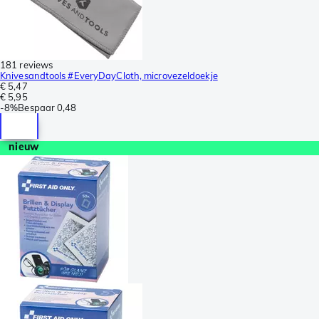
181 reviews
Knivesandtools #EveryDayCloth, microvezeldoekje
€ 5,47
€ 5,95
-
8%
Bespaar
0,48
nieuw