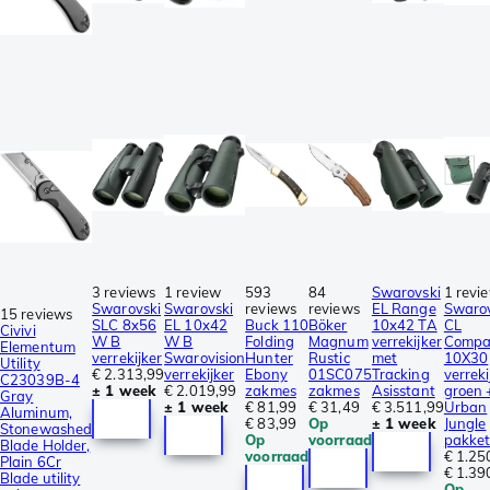
3 reviews
1 review
593
84
Swarovski
1 revi
Swarovski
Swarovski
reviews
reviews
EL Range
Swarov
15 reviews
SLC 8x56
EL 10x42
Buck 110
Böker
10x42 TA
CL
Civivi
W B
W B
Folding
Magnum
verrekijker
Compa
Elementum
verrekijker
Swarovision
Hunter
Rustic
met
10X30
Utility
€ 2.313,99
verrekijker
Ebony
01SC075
Tracking
verreki
C23039B-4
± 1 week
€ 2.019,99
zakmes
zakmes
Asisstant
groen 
Gray
± 1 week
€ 81,99
€ 31,49
€ 3.511,99
Urban
Aluminum,
€ 83,99
Op
± 1 week
Jungle
Stonewashed
Op
voorraad
pakke
Blade Holder,
voorraad
€ 1.25
Plain 6Cr
€ 1.39
Blade utility
Op