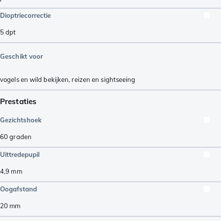
Dioptriecorrectie
5
dpt
Geschikt voor
vogels en wild bekijken
,
reizen en sightseeing
Prestaties
Gezichtshoek
60
graden
Uittredepupil
4,9
mm
Oogafstand
20
mm