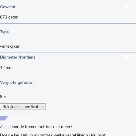
Gewicht
873
gram
Type
verrekijker
Diameter frontlens
42
mm
Vergrotingsfactor
8,5
Bekijk alle specificaties
keuzehulp
Zie jij door de bomen het bos niet meer?
Doe de keuzehulp en ontdek welke verrekijker bij jou past.