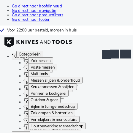
Ga direct naar hoofdinhoud
Ga direct naar navigatie
Ga direct naar productfilters
Ga direct naar footer
Voor 22:00 uur besteld, morgen in huis
Categorieën
Categorieën
Zakmessen
Zakmessen
Vaste messen
Vaste messen
Multitools
Multitools
Messen slijpen & onderhoud
Messen slijpen & onderhoud
Keukenmessen & snijden
Keukenmessen & snijden
Pannen & kookgerei
Pannen & kookgerei
Outdoor & gear
Outdoor & gear
Bijlen & tuingereedschap
Bijlen & tuingereedschap
Zaklampen & batterijen
Zaklampen & batterijen
Verrekijkers & monoculairs
Verrekijkers & monoculairs
Houtbewerkingsgereedschap
Houtbewerkingsgereedschap