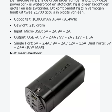
De Nitecore NPB2 is de grote broer van de NPB1. Ook deze
powerbank is waterproof en stofdicht, hij is alleen krachtiger,
groter en iets zwaarder. Dit komt omdat hij zijn vermogen
haalt uit twee 21700 accu's in plaats van één.
Capaciteit: 10,000mAh 3.64V (36.4Wh)
Gewicht: 215 gram
Input: Micro-USB: 5V – 2A 9V – 2A
Output: USB-A: 5V – 2.4A / 9V – 2A / 12V – 1.5A
Single Port: 5V – 2.4A / 9V – 2A / 12V – 1.5A Dual Ports: 5V
– 2.4A (18W MAX)
Niet meer leverbaar