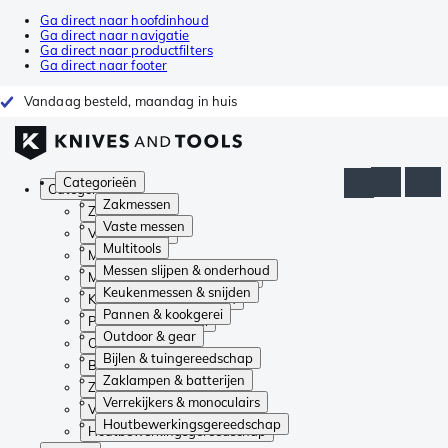
Ga direct naar hoofdinhoud
Ga direct naar navigatie
Ga direct naar productfilters
Ga direct naar footer
Vandaag besteld, maandag in huis
Categorieën
Categorieën
Zakmessen
Zakmessen
Vaste messen
Vaste messen
Multitools
Multitools
Messen slijpen & onderhoud
Messen slijpen & onderhoud
Keukenmessen & snijden
Keukenmessen & snijden
Pannen & kookgerei
Pannen & kookgerei
Outdoor & gear
Outdoor & gear
Bijlen & tuingereedschap
Bijlen & tuingereedschap
Zaklampen & batterijen
Zaklampen & batterijen
Verrekijkers & monoculairs
Verrekijkers & monoculairs
Houtbewerkingsgereedschap
Houtbewerkingsgereedschap