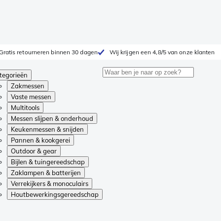
Gratis retourneren binnen 30 dagen
Wij krijgen een 4,8/5 van onze klanten
tegorieën
Zakmessen
Vaste messen
Multitools
Messen slijpen & onderhoud
Keukenmessen & snijden
Pannen & kookgerei
Outdoor & gear
Bijlen & tuingereedschap
Zaklampen & batterijen
Verrekijkers & monoculairs
Houtbewerkingsgereedschap