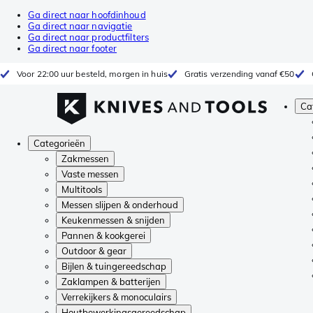
Ga direct naar hoofdinhoud
Ga direct naar navigatie
Ga direct naar productfilters
Ga direct naar footer
Voor 22:00 uur besteld, morgen in huis
Gratis verzending vanaf €50
Ca
Categorieën
Zakmessen
Vaste messen
Multitools
Messen slijpen & onderhoud
Keukenmessen & snijden
Pannen & kookgerei
Outdoor & gear
Bijlen & tuingereedschap
Zaklampen & batterijen
Verrekijkers & monoculairs
Houtbewerkingsgereedschap