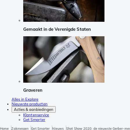
Gemaakt in de Verenigde Staten
Graveren
Alles in Explore
Nieuwste producten
Acties & aanbiedingen
Klantenservice
Get Smarter
Home
Zakmessen
Get Smarter
Nieuws
Shot Show 2020: de nieuwste Gerber-mess