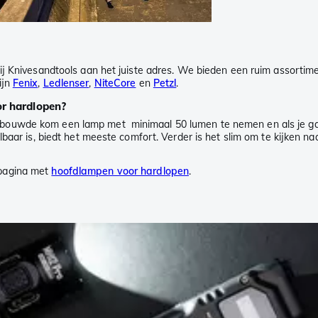
bij Knivesandtools aan het juiste adres. We bieden een ruim assorti
ijn
Fenix
,
Ledlenser
,
NiteCore
en
Petzl
.
or hardlopen?
ebouwde kom een lamp met minimaal 50 lumen te nemen en als je g
baar is, biedt het meeste comfort. Verder is het slim om te kijken na
 pagina met
hoofdlampen voor hardlopen
.