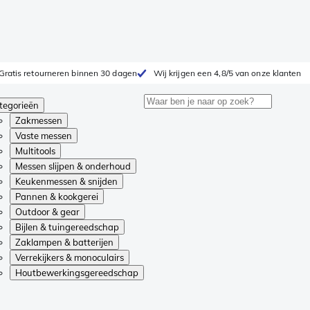
Gratis retourneren binnen 30 dagen
Wij krijgen een 4,8/5 van onze klanten
tegorieën
Zakmessen
Vaste messen
Multitools
Messen slijpen & onderhoud
Keukenmessen & snijden
Pannen & kookgerei
Outdoor & gear
Bijlen & tuingereedschap
Zaklampen & batterijen
Verrekijkers & monoculairs
Houtbewerkingsgereedschap