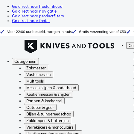
Ga direct naar hoofdinhoud
Ga direct naar navigatie
Ga direct naar productfilters
Ga direct naar footer
Voor 22:00 uur besteld, morgen in huis
Gratis verzending vanaf €50
Ca
Categorieën
Zakmessen
Vaste messen
Multitools
Messen slijpen & onderhoud
Keukenmessen & snijden
Pannen & kookgerei
Outdoor & gear
Bijlen & tuingereedschap
Zaklampen & batterijen
Verrekijkers & monoculairs
Houtbewerkingsgereedschap