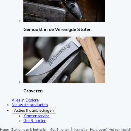
Gemaakt in de Verenigde Staten
Graveren
Alles in Explore
Nieuwste producten
Acties & aanbiedingen
Klantenservice
Get Smarter
Home
Zaklampen & batterijen
Get Smarter
Informatie
Hardlopen? Met een hoofdl