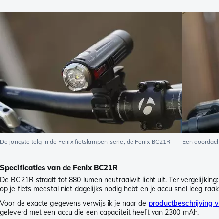
De jongste telg in de Fenix fietslampen-serie, de Fenix BC21R
Een doordach
Specificaties van de Fenix BC21R
De BC21R straalt tot 880 lumen neutraalwit licht uit. Ter vergelijkin
op je fiets meestal niet dagelijks nodig hebt en je accu snel leeg ra
Voor de exacte gegevens verwijs ik je naar de
productbeschrijving 
geleverd met een accu die een capaciteit heeft van 2300 mAh.