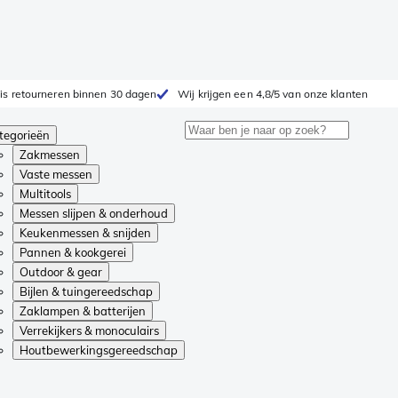
is retourneren binnen 30 dagen
Wij krijgen een 4,8/5 van onze klanten
tegorieën
Zakmessen
Vaste messen
Multitools
Messen slijpen & onderhoud
Keukenmessen & snijden
Pannen & kookgerei
Outdoor & gear
Bijlen & tuingereedschap
Zaklampen & batterijen
Verrekijkers & monoculairs
Houtbewerkingsgereedschap