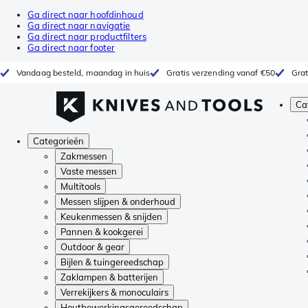
Ga direct naar hoofdinhoud
Ga direct naar navigatie
Ga direct naar productfilters
Ga direct naar footer
Vandaag besteld, maandag in huis
Gratis verzending vanaf €50
Grat
Ca
Categorieën
Zakmessen
Vaste messen
Multitools
Messen slijpen & onderhoud
Keukenmessen & snijden
Pannen & kookgerei
Outdoor & gear
Bijlen & tuingereedschap
Zaklampen & batterijen
Verrekijkers & monoculairs
Houtbewerkingsgereedschap