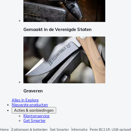
Gemaakt in de Verenigde Staten
Graveren
Alles in Explore
Nieuwste producten
Acties & aanbiedingen
Klantenservice
Get Smarter
Home
Zaklampen & batterijen
Get Smarter
Informatie
Fenix BC21R: USB-oplaadb