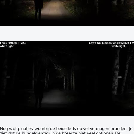
Nog wat plaatjes waarbij de beide leds op vol vermogen branden. Je
ziet dat de bundels elkaar in de breedte niet veel ontlopen. De