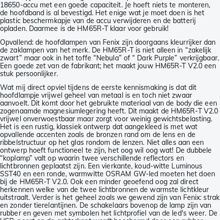
18650-accu met een goede capaciteit. Je hoeft niets te monteren,
de hoofdband is al bevestigd. Het enige wat je moet doen is het
plastic beschermkapje van de accu verwijderen en de batterij
opladen. Daarmee is de HM65R-T klaar voor gebruik!
Opvallend: de hoofdlampen van Fenix zijn doorgaans kleurrijker dan
de zaklampen van het merk. De HM65R-T is niet alleen in “zakelijk
zwart” maar ook in het toffe “Nebula” of “ Dark Purple” verkrijgbaar.
Een goede zet van de fabrikant; het maakt jouw HM65R-T V2.0 een
stuk persoonlijker.
Wat mij direct opviel tijdens de eerste kennismaking is dat dit
hoofdlampje vrijwel geheel van metaal is en toch niet zwaar
aanvoelt. Dit komt door het gebruikte materiaal van de body die een
zogenaamde magnesiumlegering heeft. Dit maakt de HM65R-T V2.0
vrijwel onverwoestbaar maar zorgt voor weinig gewichtsbelasting.
Het is een rustig, klassiek ontwerp dat aangekleed is met wat
opvallende accenten zoals de bronzen rand om de lens en de
ribbelstructuur op het glas rondom de lenzen. Niet alles aan een
ontwerp hoeft functioneel te zijn, het oog wil oog wat! De dubbele
“koplamp” valt op waarin twee verschillende reflectors en
lichtbronnen geplaatst zijn. Een vierkante, koud-witte Luminous
SST40 en een ronde, warmwitte OSRAM GW-led moeten het doen
bij de HM65R-T V2.0. Ook een minder geoefend oog zal direct
herkennen welke van de twee lichtbronnen de warmste lichtkleur
uitstraalt. Verder is het geheel zoals we gewend zijn van Fenix: strak
en zonder tierelantijnen. De schakelaars bovenop de lamp zijn van
rubber en geven met symbolen het lichtprofiel van de led's weer. De