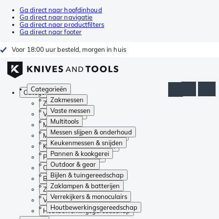
Ga direct naar hoofdinhoud
Ga direct naar navigatie
Ga direct naar productfilters
Ga direct naar footer
Voor 18:00 uur besteld, morgen in huis
Categorieën
Categorieën
Zakmessen
Zakmessen
Vaste messen
Vaste messen
Multitools
Multitools
Messen slijpen & onderhoud
Messen slijpen & onderhoud
Keukenmessen & snijden
Keukenmessen & snijden
Pannen & kookgerei
Pannen & kookgerei
Outdoor & gear
Outdoor & gear
Bijlen & tuingereedschap
Bijlen & tuingereedschap
Zaklampen & batterijen
Zaklampen & batterijen
Verrekijkers & monoculairs
Verrekijkers & monoculairs
Houtbewerkingsgereedschap
Houtbewerkingsgereedschap