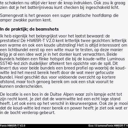
te schakelen nu altijd vier keer de knop indrukken. Ook zou ik graag
zien dat je het batterijniveau kunt checken bij ingeschakeld licht.
Samengevat is het gewoon een super praktische hoofdlamp die
amper zwakke punten kent.
In de praktijk; de beamshots
Ik heb eigenlijk het belangrijkst voor het laatst bewaard: de
prestaties! De HM65R-T V2.0 kent letterlijk twee gezichten: letterlijk
een warme en ook een koude uitstraling! Het is altijd interessant om
een lichtbundel eerst op een witte muur te testen, op deze manier
krijg je al een idee wat je in het donker kunt verwachten. Beide
bundels hebben een flinke hotspot die bij de koude-witte Luminous
SST40-led zich duidelijker aftekent ten opzichte van de spill. Dit
levert dus voor beide bundels een breed profiel op waarbij de koud-
witte led het meest bereik heeft door de wat meer gefocuste
bundel. Heel geschikt dus voor voldoende overzicht op kortere
afstand, maar toch genoeg bereik om ook een stuk vooruit te
kunnen onderscheiden.
De locatie is een bos in de Duitse Alpen waar zo’n lampje echt tot
zijn recht komt. Je ziet dat de warmwitte led een echt lage stand
heeft. Let ook eens op het verschil in kleurweergave. Ook zie je mooi
dat de koud-witte led meer bereik en power heeft: je ziet ook wat er
in de bocht verderop gebeurt.