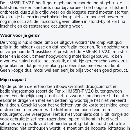
De HM65R-T V2.0 heeft geen geheugen voor de laatst gebruikte
lichtstand en een sneltoets naar bijvoorbeeld de hoogste lichtstand
ontbreekt, dus zul je altijd weer op de laagste stand moeten starten.
Ook kun je bij een ingeschakelde lamp niet zien hoeveel power er
nog in je accu zit, de indicators geven alleen in stand-by of kort na
inschakelen de resterende acculading weer.
Waar voor je geld?
De vraag is nu: is deze lamp de uitgave waard? De lamp valt qua
prijs in de middenklasse en dat heeft zijn redenen. Ten opzichte van
de zogenaamde “basisklasse” presteert de HM65R-T V2.0 een stuk
beter en is ook uit meer hoogwaardig materiaal gebouwd. Ik ben
ervan overtuigd dat je, net zoals ik, dit stukje gereedschap vaak zult
gebruiken en dat je er jarenlang probleemloos mee vooruit kunt.
Geen koopje dus, maar wel een eerlijke prijs voor een goed product.
Mijn rapport
Op de punten die ertoe doen (bouwkwaliteit, draagcomfort en
bedieningsgemak) scoort de Fenix HM65R-T V2.0 buitengewoon
goed. Een degelijk lampje dat niet te zwaar is om langere tijd achter
elkaar te dragen en met een bediening waarbij je het niet verkeerd
kunt doen. Geschikt voor het verlichten van de korte tot middellange
afstand met een warm-witte lichtbron aan boord voor een
natuurgetrouwe weergave. Het is niet voor niets dat ik dit lampje zo
vaak gebruik; je zet hem razendsnel op en hij komt in heel veel
situaties van pas. Ik vind het minder prettig dat de laatst gebruikte
lichtstand niet onthouden wordt; je moet om de hoogste lichtstand in