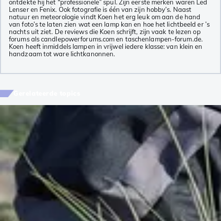
ontdekte hij het “professionele” spul. Zijn eerste merken waren Led
Lenser en Fenix. Ook fotografie is één van zijn hobby’s. Naast
natuur en meteorologie vindt Koen het erg leuk om aan de hand
van foto’s te laten zien wat een lamp kan en hoe het lichtbeeld er ’s
nachts uit ziet. De reviews die Koen schrijft, zijn vaak te lezen op
forums als candlepowerforums.com en taschenlampen-forum.de.
Koen heeft inmiddels lampen in vrijwel iedere klasse: van klein en
handzaam tot ware lichtkanonnen.
Gerelateerde topics