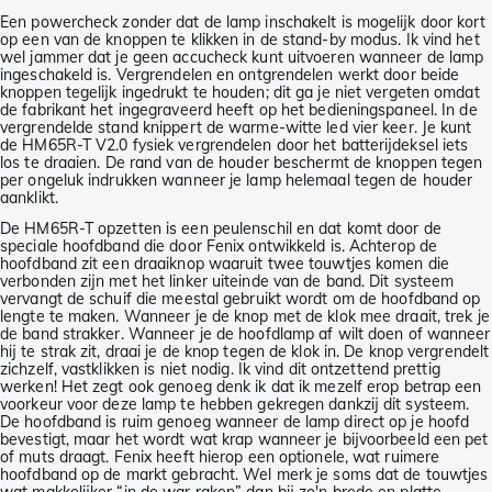
Een powercheck zonder dat de lamp inschakelt is mogelijk door kort
op een van de knoppen te klikken in de stand-by modus. Ik vind het
wel jammer dat je geen accucheck kunt uitvoeren wanneer de lamp
ingeschakeld is. Vergrendelen en ontgrendelen werkt door beide
knoppen tegelijk ingedrukt te houden; dit ga je niet vergeten omdat
de fabrikant het ingegraveerd heeft op het bedieningspaneel. In de
vergrendelde stand knippert de warme-witte led vier keer. Je kunt
de HM65R-T V2.0 fysiek vergrendelen door het batterijdeksel iets
los te draaien. De rand van de houder beschermt de knoppen tegen
per ongeluk indrukken wanneer je lamp helemaal tegen de houder
aanklikt.
De HM65R-T opzetten is een peulenschil en dat komt door de
speciale hoofdband die door Fenix ontwikkeld is. Achterop de
hoofdband zit een draaiknop waaruit twee touwtjes komen die
verbonden zijn met het linker uiteinde van de band. Dit systeem
vervangt de schuif die meestal gebruikt wordt om de hoofdband op
lengte te maken. Wanneer je de knop met de klok mee draait, trek je
de band strakker. Wanneer je de hoofdlamp af wilt doen of wanneer
hij te strak zit, draai je de knop tegen de klok in. De knop vergrendelt
zichzelf, vastklikken is niet nodig. Ik vind dit ontzettend prettig
werken! Het zegt ook genoeg denk ik dat ik mezelf erop betrap een
voorkeur voor deze lamp te hebben gekregen dankzij dit systeem.
De hoofdband is ruim genoeg wanneer de lamp direct op je hoofd
bevestigt, maar het wordt wat krap wanneer je bijvoorbeeld een pet
of muts draagt. Fenix heeft hierop een optionele, wat ruimere
hoofdband op de markt gebracht. Wel merk je soms dat de touwtjes