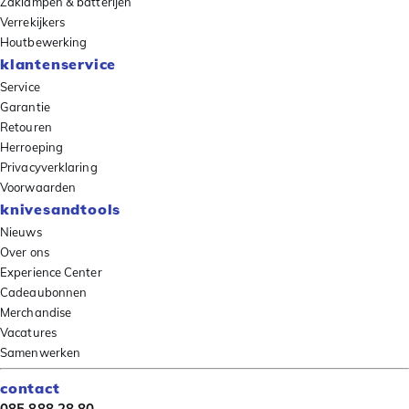
Zaklampen & batterijen
Verrekijkers
Houtbewerking
klantenservice
Service
Garantie
Retouren
Herroeping
Privacyverklaring
Voorwaarden
knivesandtools
Nieuws
Over ons
Experience Center
Cadeaubonnen
Merchandise
Vacatures
Samenwerken
contact
085 888 28 80