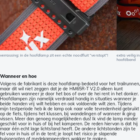
verrassing: in de hoofdlamp zit een echte noodfluit “verstopt”!
extra veilig 
hoofdband
Wanneer en hoe
Volgens de fabrikant is deze hoofdlamp bedoeld voor het trailrunnen,
maar dit wil niet zeggen dat je de HM65R-T V2.0 alleen kunt
gebruiken wanneer je door het bos of over de hei rent in het donker.
Hoofdlampen zijn namelijk verdraaid handig in situaties wanneer je
beide handen vrij wilt hebben en ook voldoende wilt zien. Tijdens
mijn testperiode heb ik de lamp ook naar volle tevredenheid gebruikt
op de fiets, tijdens het klussen, bij wandelingen of wanneer ik ging
vissen. Meer dan genoeg mogelijkheden dus! Ik vind de lamp minder
geschikt voor in huis of bij het kamperen. De reden hiervan is dat hij
maar één echt lage lichtstand heeft. De andere lichtstanden zijn te
fel voor in huis of in de tent; je loopt het risico je slapende
huisgenoten of medekampeerders wakker te maken.