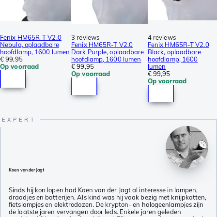
Fenix HM65R-T V2.0
3 reviews
4 reviews
Nebula, oplaadbare
Fenix HM65R-T V2.0
Fenix HM65R-T V2.0
hoofdlamp, 1600 lumen
Dark Purple, oplaadbare
Black, oplaadbare
€ 99,95
hoofdlamp, 1600 lumen
hoofdlamp, 1600
Op voorraad
€ 99,95
lumen
Op voorraad
€ 99,95
Op voorraad
Koen van der Jagt
Sinds hij kon lopen had Koen van der Jagt al interesse in lampen,
draadjes en batterijen. Als kind was hij vaak bezig met knijpkatten,
fietslampjes en elektrodozen. De krypton- en halogeenlampjes zijn
de laatste jaren vervangen door leds. Enkele jaren geleden