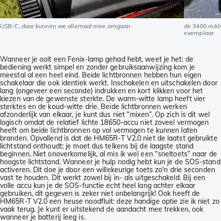
USB-C, daar kunnen we allemaal mee omgaan
de 3400 mAh-
exemplaar
Wanneer je ooit een Fenix-lamp gehad hebt, weet je het: de
bediening werkt simpel en zonder gebruiksaanwijzing kom je
meestal al een heel eind. Beide lichtbronnen hebben hun eigen
schakelaar die ook identiek werkt. Inschakelen en uitschakelen door
lang (ongeveer een seconde) indrukken en kort klikken voor het
kiezen van de gewenste sterkte. De warm-witte lamp heeft vier
sterktes en de koud-witte drie. Beide lichtbronnen werken
afzonderlijk van elkaar, je kunt dus niet “mixen”. Op zich is dit wel
logisch omdat de relatief lichte 18650-accu niet zoveel vermogen
heeft om beide lichtbronnen op vol vermogen te kunnen laten
branden. Opvallend is dat de HM65R-T V2.0 niet de laatst gebruikte
lichtstand onthoudt; je moet dus telkens bij de laagste stand
beginnen. Niet onoverkomelijk, al mis ik wel een “sneltoets” naar de
hoogste lichtstand. Wanneer je hulp nodig hebt kun je de SOS-stand
activeren. Dit doe je door een willekeurige toets zo'n drie seconden
vast te houden. Dit werkt zowel bij in- als uitgeschakeld. Bij een
volle accu kun je de SOS-functie echt heel lang achter elkaar
gebruiken, dit gegeven is zeker niet onbelangrijk! Ook heeft de
HM65R-T V2.0 een heuse noodfluit: deze handige optie zie ik niet zo
vaak terug. Je kunt er uitstekend de aandacht mee trekken, ook
wanneer je batterij leeg is.