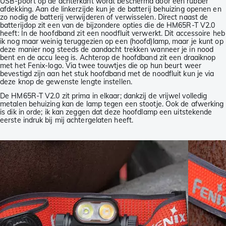
USB-poort op de achterkant wordt beschermd door een rubber
afdekking. Aan de linkerzijde kun je de batterij behuizing openen en
zo nodig de batterij verwijderen of verwisselen. Direct naast de
batterijdop zit een van de bijzondere opties die de HM65R-T V2.0
heeft: In de hoofdband zit een noodfluit verwerkt. Dit accessoire heb
ik nog maar weinig teruggezien op een (hoofd)lamp, maar je kunt op
deze manier nog steeds de aandacht trekken wanneer je in nood
bent en de accu leeg is. Achterop de hoofdband zit een draaiknop
met het Fenix-logo. Via twee touwtjes die op hun beurt weer
bevestigd zijn aan het stuk hoofdband met de noodfluit kun je via
deze knop de gewenste lengte instellen.
De HM65R-T V2.0 zit prima in elkaar; dankzij de vrijwel volledig
metalen behuizing kan de lamp tegen een stootje. Ook de afwerking
is dik in orde; ik kan zeggen dat deze hoofdlamp een uitstekende
eerste indruk bij mij achtergelaten heeft.