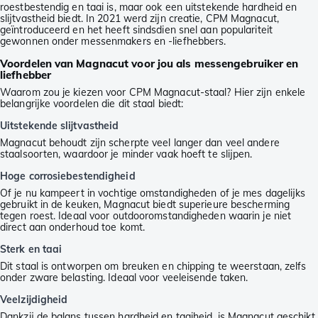
roestbestendig en taai is, maar ook een uitstekende hardheid en
slijtvastheid biedt. In 2021 werd zijn creatie, CPM Magnacut,
geïntroduceerd en het heeft sindsdien snel aan populariteit
gewonnen onder messenmakers en -liefhebbers.
Voordelen van Magnacut voor jou als messengebruiker en
liefhebber
Waarom zou je kiezen voor CPM Magnacut-staal? Hier zijn enkele
belangrijke voordelen die dit staal biedt:
Uitstekende slijtvastheid
Magnacut behoudt zijn scherpte veel langer dan veel andere
staalsoorten, waardoor je minder vaak hoeft te slijpen.
Hoge corrosiebestendigheid
Of je nu kampeert in vochtige omstandigheden of je mes dagelijks
gebruikt in de keuken, Magnacut biedt superieure bescherming
tegen roest. Ideaal voor outdooromstandigheden waarin je niet
direct aan onderhoud toe komt.
Sterk en taai
Dit staal is ontworpen om breuken en chipping te weerstaan, zelfs
onder zware belasting. Ideaal voor veeleisende taken.
Veelzijdigheid
Dankzij de balans tussen hardheid en taaiheid, is Magnacut geschikt