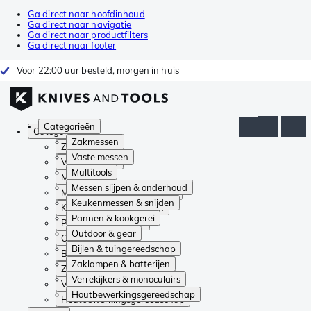
Ga direct naar hoofdinhoud
Ga direct naar navigatie
Ga direct naar productfilters
Ga direct naar footer
Voor 22:00 uur besteld, morgen in huis
Categorieën
Categorieën
Zakmessen
Zakmessen
Vaste messen
Vaste messen
Multitools
Multitools
Messen slijpen & onderhoud
Messen slijpen & onderhoud
Keukenmessen & snijden
Keukenmessen & snijden
Pannen & kookgerei
Pannen & kookgerei
Outdoor & gear
Outdoor & gear
Bijlen & tuingereedschap
Bijlen & tuingereedschap
Zaklampen & batterijen
Zaklampen & batterijen
Verrekijkers & monoculairs
Verrekijkers & monoculairs
Houtbewerkingsgereedschap
Houtbewerkingsgereedschap