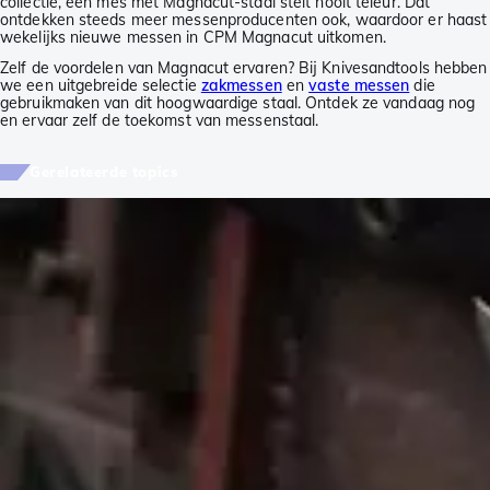
collectie, een mes met Magnacut-staal stelt nooit teleur. Dat
ontdekken steeds meer messenproducenten ook, waardoor er haast
wekelijks nieuwe messen in CPM Magnacut uitkomen.
Zelf de voordelen van Magnacut ervaren? Bij Knivesandtools hebben
we een uitgebreide selectie
zakmessen
en
vaste messen
die
gebruikmaken van dit hoogwaardige staal. Ontdek ze vandaag nog
en ervaar zelf de toekomst van messenstaal.
Gerelateerde topics