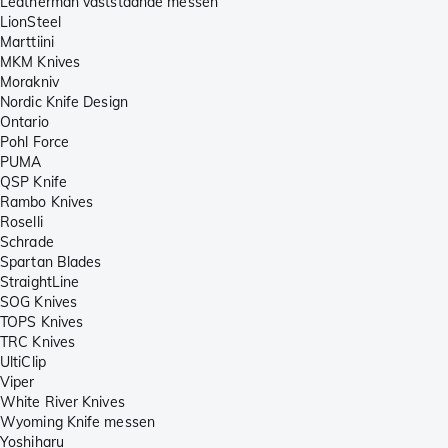
Leatherman vaststaande messen
LionSteel
Marttiini
MKM Knives
Morakniv
Nordic Knife Design
Ontario
Pohl Force
PUMA
QSP Knife
Rambo Knives
Roselli
Schrade
Spartan Blades
StraightLine
SOG Knives
TOPS Knives
TRC Knives
UltiClip
Viper
White River Knives
Wyoming Knife messen
Yoshiharu