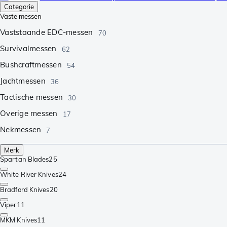
Categorie
Vaste messen
Vaststaande EDC-messen
70
Survivalmessen
62
Bushcraftmessen
54
Jachtmessen
36
Tactische messen
30
Overige messen
17
Nekmessen
7
Merk
Spartan Blades
25
White River Knives
24
Bradford Knives
20
Viper
11
MKM Knives
11