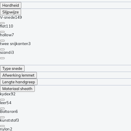
Hardheid
Slijpwijze
V-snede
149
flat
110
hollow
7
twee snijkanten
3
scandi
3
Type snede
Afwerking lemmet
Lengte handgreep
Materiaal sheath
kydex
92
leer
54
Boltaron
6
kunststof
3
nylon
2