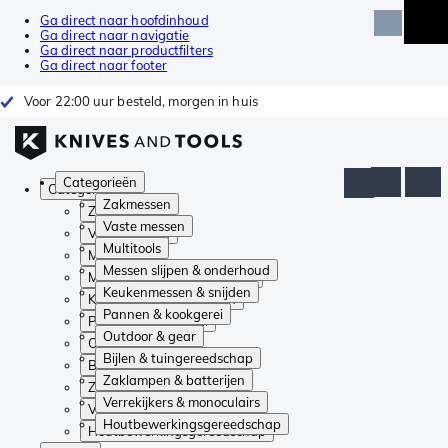
Ga direct naar hoofdinhoud
Ga direct naar navigatie
Ga direct naar productfilters
Ga direct naar footer
Voor 22:00 uur besteld, morgen in huis
Categorieën
Categorieën
Zakmessen
Zakmessen
Vaste messen
Vaste messen
Multitools
Multitools
Messen slijpen & onderhoud
Messen slijpen & onderhoud
Keukenmessen & snijden
Keukenmessen & snijden
Pannen & kookgerei
Pannen & kookgerei
Outdoor & gear
Outdoor & gear
Bijlen & tuingereedschap
Bijlen & tuingereedschap
Zaklampen & batterijen
Zaklampen & batterijen
Verrekijkers & monoculairs
Verrekijkers & monoculairs
Houtbewerkingsgereedschap
Houtbewerkingsgereedschap