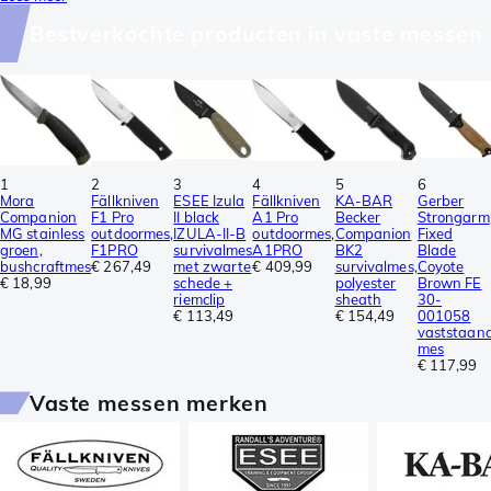
Bestverkochte producten in vaste messen
1
2
3
4
5
6
Mora
Fällkniven
ESEE Izula
Fällkniven
KA-BAR
Gerber
Companion
F1 Pro
II black
A1 Pro
Becker
Strongarm
MG stainless
outdoormes,
IZULA-II-B
outdoormes,
Companion
Fixed
groen,
F1PRO
survivalmes
A1PRO
BK2
Blade
bushcraftmes
€ 267,49
met zwarte
€ 409,99
survivalmes,
Coyote
€ 18,99
schede +
polyester
Brown FE
riemclip
sheath
30-
€ 113,49
€ 154,49
001058
vaststaan
mes
€ 117,99
Vaste messen merken