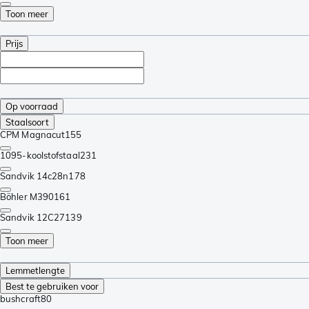
Toon meer
Prijs
Op voorraad
Staalsoort
CPM Magnacut
155
1095-koolstofstaal
231
Sandvik 14c28n
178
Böhler M390
161
Sandvik 12C27
139
Toon meer
Lemmetlengte
Best te gebruiken voor
bushcraft
80