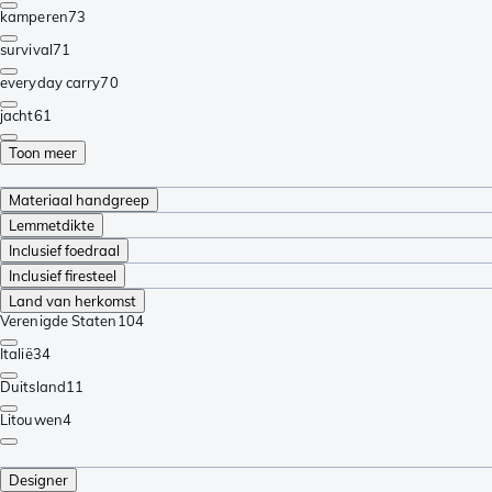
kamperen
73
survival
71
everyday carry
70
jacht
61
Toon meer
Materiaal handgreep
Lemmetdikte
Inclusief foedraal
Inclusief firesteel
Land van herkomst
Verenigde Staten
104
Italië
34
Duitsland
11
Litouwen
4
Designer