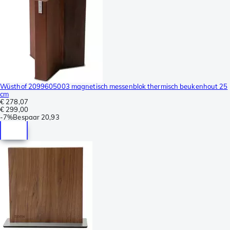
Wüsthof 2099605003 magnetisch messenblok thermisch beukenhout 25
cm
€ 278,07
€ 299,00
-
7%
Bespaar
20,93