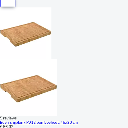
5 reviews
Eden snijplank P012 bamboehout, 45x30 cm
€ 56,32