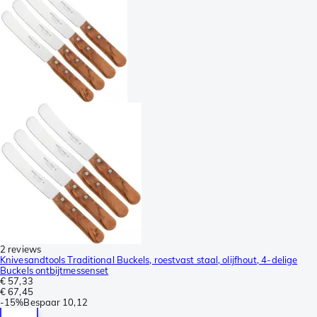
2 reviews
Knivesandtools Traditional Buckels, roestvast staal, olijfhout, 4-delige
Buckels ontbijtmessenset
€ 57,33
€ 67,45
-
15%
Bespaar
10,12