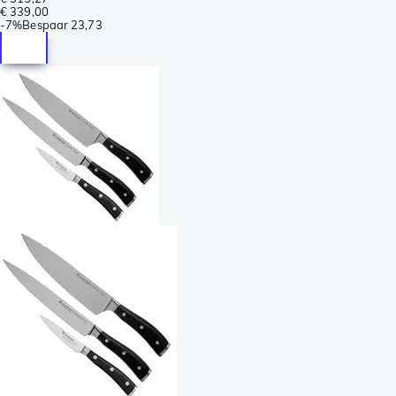
€ 339,00
-
7%
Bespaar
23,73