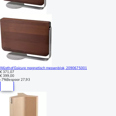
Wüsthof Epicure magnetisch messenblok, 2090675001
€ 371,07
€ 399,00
-
7%
Bespaar
27,93