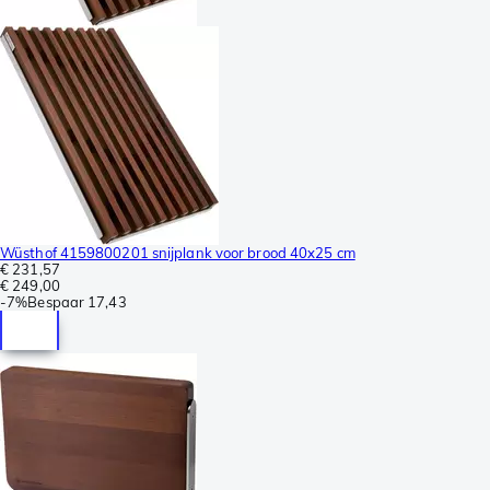
Wüsthof 4159800201 snijplank voor brood 40x25 cm
€ 231,57
€ 249,00
-
7%
Bespaar
17,43