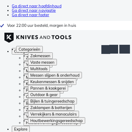
Ga direct naar hoofdinhoud
Ga direct naar navigatie
Ga direct naar footer
Voor 22:00 uur besteld, morgen in huis
Categorieën
Categorieën
Zakmessen
Zakmessen
Vaste messen
Vaste messen
Multitools
Multitools
Messen slijpen & onderhoud
Messen slijpen & onderhoud
Keukenmessen & snijden
Keukenmessen & snijden
Pannen & kookgerei
Pannen & kookgerei
Outdoor & gear
Outdoor & gear
Bijlen & tuingereedschap
Bijlen & tuingereedschap
Zaklampen & batterijen
Zaklampen & batterijen
Verrekijkers & monoculairs
Verrekijkers & monoculairs
Houtbewerkingsgereedschap
Houtbewerkingsgereedschap
Explore