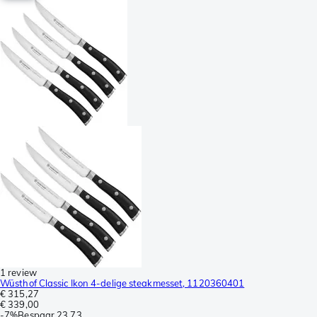
1 review
Wüsthof Classic Ikon 4-delige steakmesset, 1120360401
€ 315,27
€ 339,00
-
7%
Bespaar
23,73