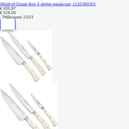
Wüsthof Classic Ikon 3-delige messenset, 1120360301
€ 305,97
€ 329,00
-
7%
Bespaar
23,03