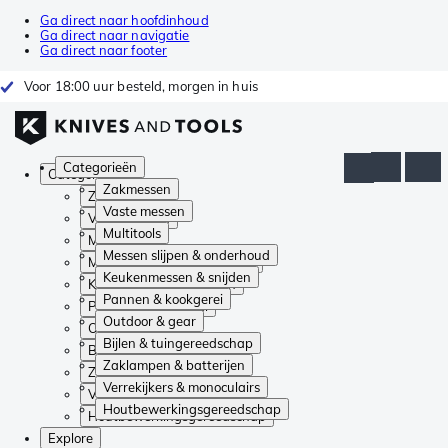
Ga direct naar hoofdinhoud
Ga direct naar navigatie
Ga direct naar footer
Voor 18:00 uur besteld, morgen in huis
Categorieën
Categorieën
Zakmessen
Zakmessen
Vaste messen
Vaste messen
Multitools
Multitools
Messen slijpen & onderhoud
Messen slijpen & onderhoud
Keukenmessen & snijden
Keukenmessen & snijden
Pannen & kookgerei
Pannen & kookgerei
Outdoor & gear
Outdoor & gear
Bijlen & tuingereedschap
Bijlen & tuingereedschap
Zaklampen & batterijen
Zaklampen & batterijen
Verrekijkers & monoculairs
Verrekijkers & monoculairs
Houtbewerkingsgereedschap
Houtbewerkingsgereedschap
Explore