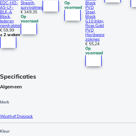
EDC-HD-
Sheath,
Op
Black
AS-LF-
survivalmes
voorraad
PVD
BLK-A
€ 349,35
Steel,
Black,
Op
Black
lederen
voorraad
G10 Inlay,
riemholster
Rose Gold
€ 59,99
PVD
± 2 weken
Hardware
zakmes
€ 55,24
Op
voorraad
Specificaties
Algemeen
Merk
Wüsthof Dreizack
Kleur