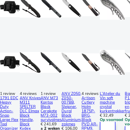
1 review
4 reviews
1 review
ANV Z050,
4 reviews
L'Atelier du
Ba
1791 EDC
ANV Knives
ANV M73
Z050-
Artisan
Vin soft
P1
Heavy
M311
Kontos
007BB,
Cutlery
machine
bl
Duty
SPELTER
Black
Sleipner,
Holm
crystal
en
Action-
DLC Elmax
Cerakote
Dural
1875P-
kurkentrekker
fr
Snap
Black
M73-002
Black
BRG,
€ 32,49
€ 
Large Flex
Handle,
survivalmes
Aluminium,
Black
Op voorraad
O
Tool
Black
€ 241,69
zakmes
PVD AR-
vo
Organizer
Kydex
± 2 weken
€ 106,00
RPM9,