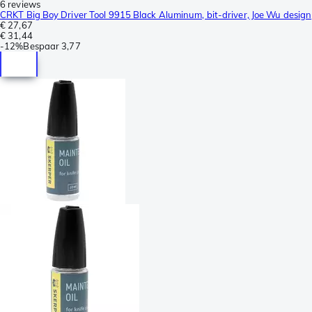
6 reviews
CRKT Big Boy Driver Tool 9915 Black Aluminum, bit-driver, Joe Wu design
€ 27,67
€ 31,44
-
12%
Bespaar
3,77