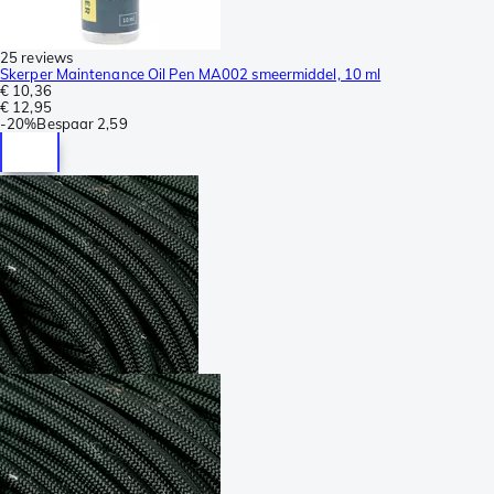
25 reviews
Skerper Maintenance Oil Pen MA002 smeermiddel, 10 ml
€ 10,36
€ 12,95
-
20%
Bespaar
2,59