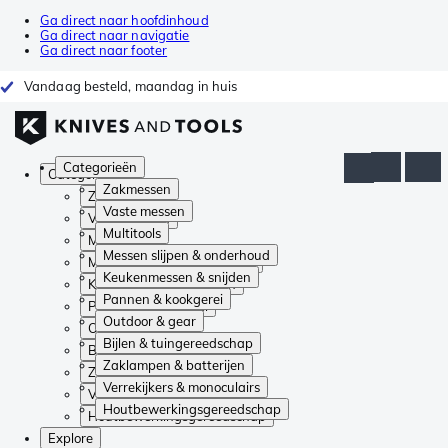
Ga direct naar hoofdinhoud
Ga direct naar navigatie
Ga direct naar footer
Vandaag besteld, maandag in huis
Categorieën
Categorieën
Zakmessen
Zakmessen
Vaste messen
Vaste messen
Multitools
Multitools
Messen slijpen & onderhoud
Messen slijpen & onderhoud
Keukenmessen & snijden
Keukenmessen & snijden
Pannen & kookgerei
Pannen & kookgerei
Outdoor & gear
Outdoor & gear
Bijlen & tuingereedschap
Bijlen & tuingereedschap
Zaklampen & batterijen
Zaklampen & batterijen
Verrekijkers & monoculairs
Verrekijkers & monoculairs
Houtbewerkingsgereedschap
Houtbewerkingsgereedschap
Explore