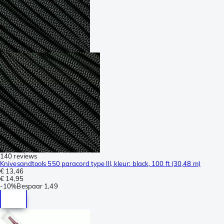
140 reviews
Knivesandtools 550 paracord type III, kleur: black, 100 ft (30,48 m)
€ 13,46
€ 14,95
-
10%
Bespaar
1,49