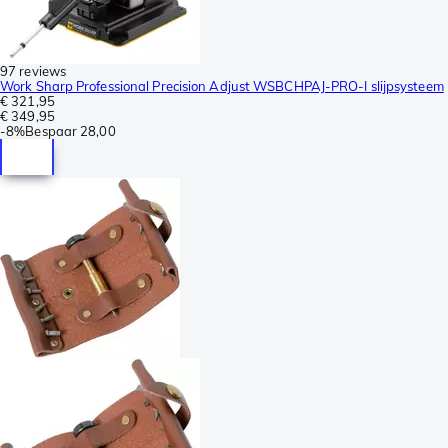
97 reviews
Work Sharp Professional Precision Adjust WSBCHPAJ-PRO-I slijpsysteem
€ 321,95
€ 349,95
-
8%
Bespaar
28,00