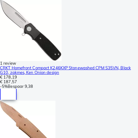
1 review
CRKT Homefront Compact K246KXP Stonewashed CPM S35VN, Black
G10, zakmes, Ken Onion design
€ 178,19
€ 187,57
-
5%
Bespaar
9,38