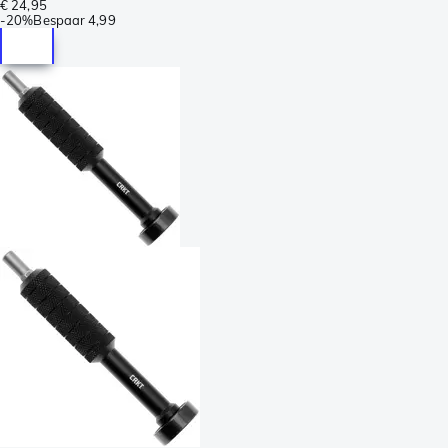
€ 24,95
-
20%
Bespaar
4,99