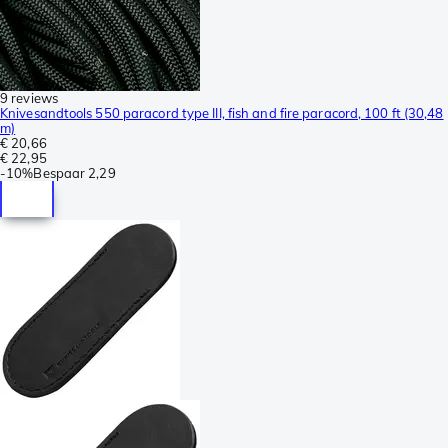
9 reviews
Knivesandtools 550 paracord type III, fish and fire paracord, 100 ft (30,48
m)
€ 20,66
€ 22,95
-
10%
Bespaar
2,29