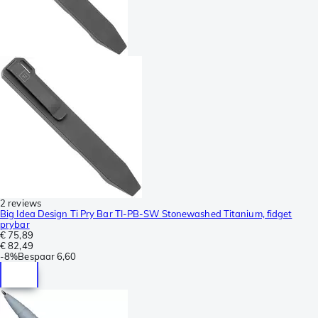
2 reviews
Big Idea Design Ti Pry Bar TI-PB-SW Stonewashed Titanium, fidget
prybar
€ 75,89
€ 82,49
-
8%
Bespaar
6,60