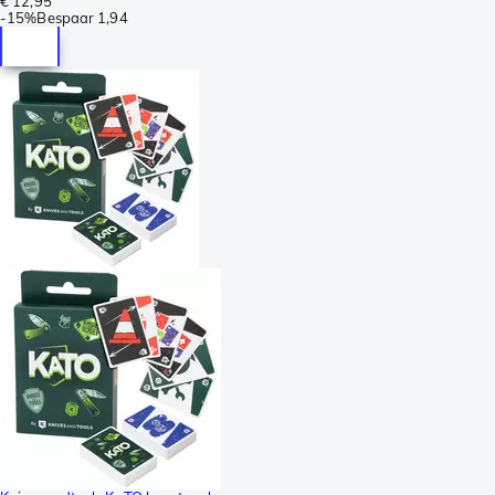
€ 12,95
-
15%
Bespaar
1,94