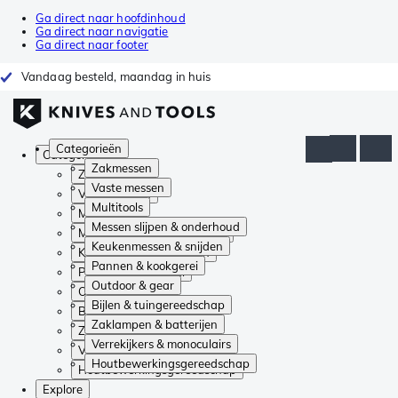
Ga direct naar hoofdinhoud
Ga direct naar navigatie
Ga direct naar footer
Vandaag besteld, maandag in huis
Categorieën
Categorieën
Zakmessen
Zakmessen
Vaste messen
Vaste messen
Multitools
Multitools
Messen slijpen & onderhoud
Messen slijpen & onderhoud
Keukenmessen & snijden
Keukenmessen & snijden
Pannen & kookgerei
Pannen & kookgerei
Outdoor & gear
Outdoor & gear
Bijlen & tuingereedschap
Bijlen & tuingereedschap
Zaklampen & batterijen
Zaklampen & batterijen
Verrekijkers & monoculairs
Verrekijkers & monoculairs
Houtbewerkingsgereedschap
Houtbewerkingsgereedschap
Explore