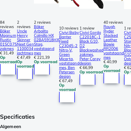
84
2
2 reviews
40 reviews
reviews
reviews
Böker
Rough
10 reviews
1 review
1 r
Böker
Uncle
Arbolito
Ryder
Civivi Baby
Civivi Gordo
Civi
Magnum
Henry
Colmillo HX
Stacked
Banter
C22018C-1
C25
Rustic
Skinner
02BA5918HX
Leather
Fixed
Black G10,
Sto
01SC075
Next Gen
Stag,
Bowie
C23045-2
D2
Nitr
zakmes
1100034
vaststaand
RR2006
Nitro-V,
Blackwashed
Bla
€ 31,49
jachtmes
mes
vaststaand
Green
zakmes,
G10
Op
€ 47,49
€ 221,39
mes
Micarta,
Peter Carey
Ost
voorraad
Op
Op voorraad
€ 40,99
vaststaand
design
des
voorraad
Op
mes, Ben
€ 66,99
€ 6
voorraad
Petersen
Op voorraad
Op 
design
€ 67,49
Op
voorraad
Specificaties
Algemeen