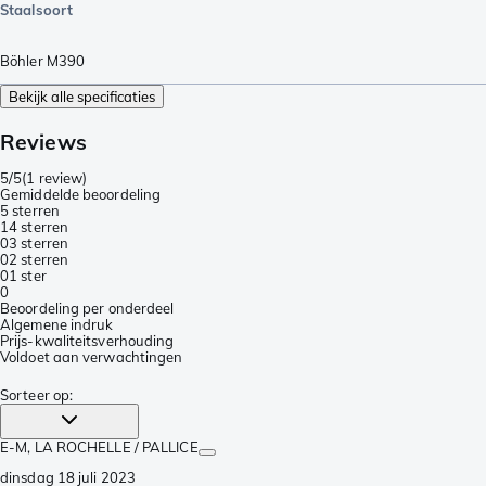
Staalsoort
Böhler M390
Bekijk alle specificaties
Reviews
5/5
(
1 review
)
Gemiddelde beoordeling
5 sterren
1
4 sterren
0
3 sterren
0
2 sterren
0
1 ster
0
Beoordeling per onderdeel
Algemene indruk
Prijs-kwaliteitsverhouding
Voldoet aan verwachtingen
Sorteer op
:
E-M
, LA ROCHELLE / PALLICE
dinsdag 18 juli 2023