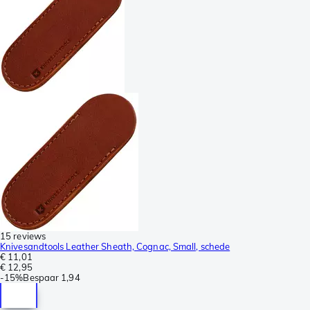
15 reviews
Knivesandtools Leather Sheath, Cognac, Small, schede
€ 11,01
€ 12,95
-
15%
Bespaar
1,94