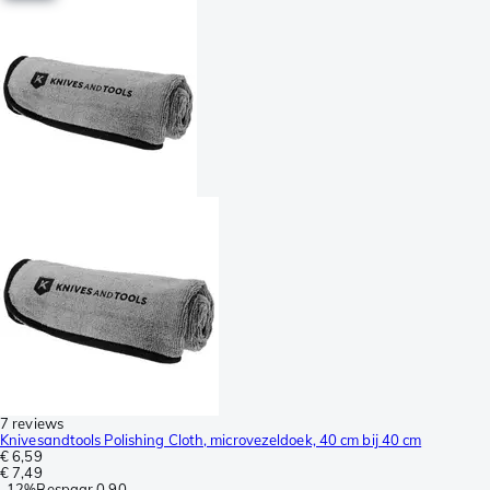
7 reviews
Knivesandtools Polishing Cloth, microvezeldoek, 40 cm bij 40 cm
€ 6,59
€ 7,49
-
12%
Bespaar
0,90