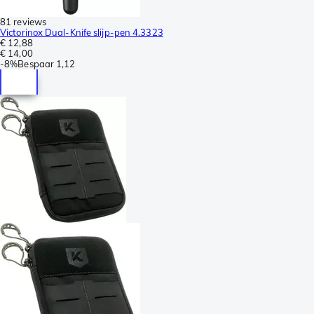
81 reviews
Victorinox Dual-Knife slijp-pen 4.3323
€ 12,88
€ 14,00
-
8%
Bespaar
1,12