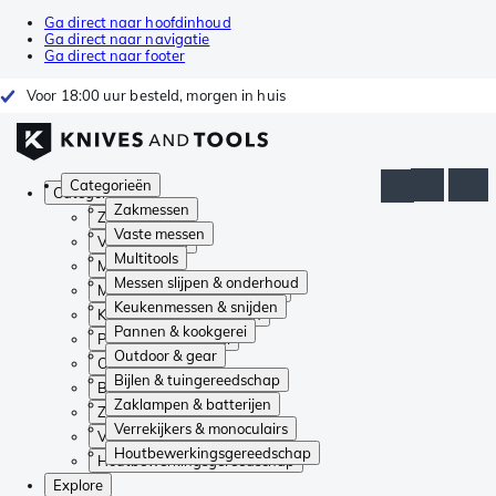
Ga direct naar hoofdinhoud
Ga direct naar navigatie
Ga direct naar footer
Voor 18:00 uur besteld, morgen in huis
Categorieën
Categorieën
Zakmessen
Zakmessen
Vaste messen
Vaste messen
Multitools
Multitools
Messen slijpen & onderhoud
Messen slijpen & onderhoud
Keukenmessen & snijden
Keukenmessen & snijden
Pannen & kookgerei
Pannen & kookgerei
Outdoor & gear
Outdoor & gear
Bijlen & tuingereedschap
Bijlen & tuingereedschap
Zaklampen & batterijen
Zaklampen & batterijen
Verrekijkers & monoculairs
Verrekijkers & monoculairs
Houtbewerkingsgereedschap
Houtbewerkingsgereedschap
Explore