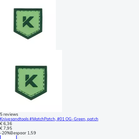
5 reviews
Knivesandtools #MatchPatch, #01 OG-Green, patch
€ 6,36
€ 7,95
-
20%
Bespaar
1,59