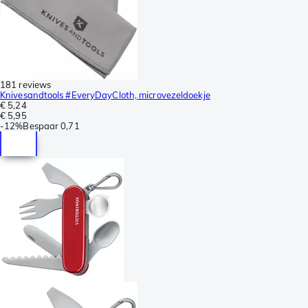
181 reviews
Knivesandtools #EveryDayCloth, microvezeldoekje
€ 5,24
€ 5,95
-
12%
Bespaar
0,71