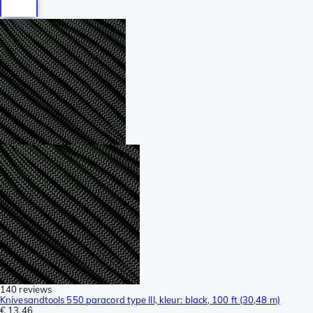
140 reviews
Knivesandtools 550 paracord type III, kleur: black, 100 ft (30,48 m)
€ 13,46