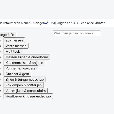
is retourneren binnen 30 dagen
Wij krijgen een 4,8/5 van onze klanten
tegorieën
Zakmessen
Vaste messen
Multitools
Messen slijpen & onderhoud
Keukenmessen & snijden
Pannen & kookgerei
Outdoor & gear
Bijlen & tuingereedschap
Zaklampen & batterijen
Verrekijkers & monoculairs
Houtbewerkingsgereedschap