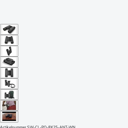
Artikelnummer
SW-CL-PO-8X25-ANT-WN