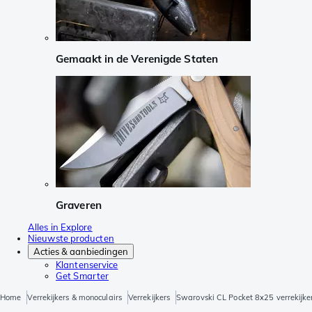
Gemaakt in de Verenigde Staten
Graveren
Alles in Explore
Nieuwste producten
Acties & aanbiedingen
Klantenservice
Get Smarter
Home
Verrekijkers & monoculairs
Verrekijkers
Swarovski CL Pocket 8x25 verrekijke