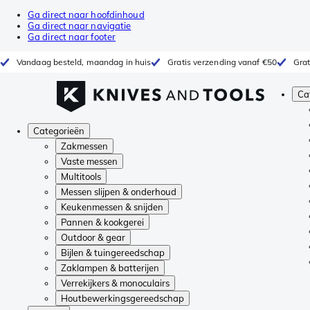
Ga direct naar hoofdinhoud
Ga direct naar navigatie
Ga direct naar footer
Vandaag besteld, maandag in huis
Gratis verzending vanaf €50
Grat
Ca
Categorieën
Zakmessen
Vaste messen
Multitools
Messen slijpen & onderhoud
Keukenmessen & snijden
Pannen & kookgerei
Outdoor & gear
Bijlen & tuingereedschap
Zaklampen & batterijen
Verrekijkers & monoculairs
Houtbewerkingsgereedschap