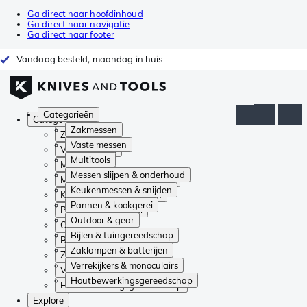
Ga direct naar hoofdinhoud
Ga direct naar navigatie
Ga direct naar footer
Vandaag besteld, maandag in huis
Categorieën
Categorieën
Zakmessen
Zakmessen
Vaste messen
Vaste messen
Multitools
Multitools
Messen slijpen & onderhoud
Messen slijpen & onderhoud
Keukenmessen & snijden
Keukenmessen & snijden
Pannen & kookgerei
Pannen & kookgerei
Outdoor & gear
Outdoor & gear
Bijlen & tuingereedschap
Bijlen & tuingereedschap
Zaklampen & batterijen
Zaklampen & batterijen
Verrekijkers & monoculairs
Verrekijkers & monoculairs
Houtbewerkingsgereedschap
Houtbewerkingsgereedschap
Explore