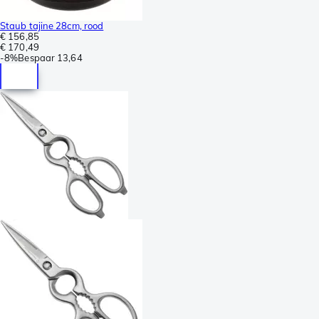
Staub tajine 28cm, rood
€ 156,85
€ 170,49
-
8%
Bespaar
13,64