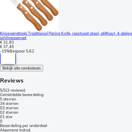
Knivesandtools Traditional Paring Knife, roestvast staal, olijfhout, 4-delige
schilmessenset
€ 31,83
€ 37,45
-
15%
Bespaar
5,62
Bekijk alle combideals
Reviews
5/5
(
3 reviews
)
Gemiddelde beoordeling
5 sterren
3
4 sterren
0
3 sterren
0
2 sterren
0
1 ster
0
Beoordeling per onderdeel
Algemene indruk