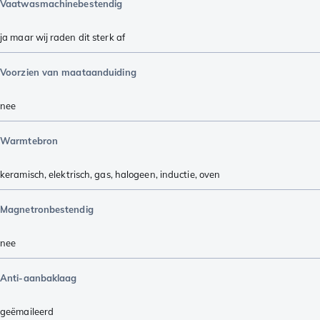
Vaatwasmachinebestendig
ja maar wij raden dit sterk af
Voorzien van maataanduiding
nee
Warmtebron
keramisch
,
elektrisch
,
gas
,
halogeen
,
inductie
,
oven
Magnetronbestendig
nee
Anti-aanbaklaag
geëmaileerd