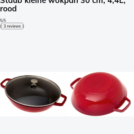
Staub kleine wokpan 30 cm, 4,4L,
rood
5/5
(
3 reviews
)