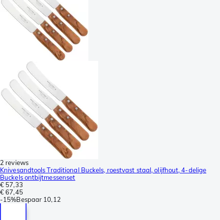
2 reviews
Knivesandtools Traditional Buckels, roestvast staal, olijfhout, 4-delige
Buckels ontbijtmessenset
€ 57,33
€ 67,45
-
15%
Bespaar
10,12