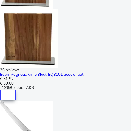
26 reviews
Eden Magnetic Knife Block EQB101 acaciahout
€ 51,92
€ 59,00
-
12%
Bespaar
7,08