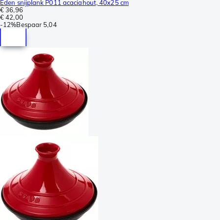
Eden snijplank P011 acaciahout, 40x25 cm
€ 36,96
€ 42,00
-
12%
Bespaar
5,04