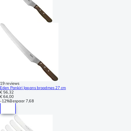
19 reviews
Eden Pankiri Japans broodmes 27 cm
€ 56,32
€ 64,00
-
12%
Bespaar
7,68