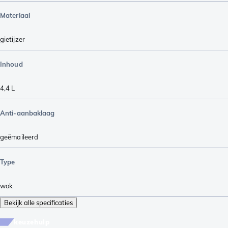
Materiaal
gietijzer
Inhoud
4,4 L
Anti-aanbaklaag
geëmaileerd
Type
wok
Bekijk alle specificaties
keuzehulp