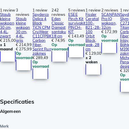
1 review
3
1 review
242
5 reviews
1 review
2 reviews
1 re
Staub
reviews
Spyderco
reviews
ESEE
Fissler
SCANPAN
Spyd
kleine
Staub
Delica 4
Eden
Pinch Kit
Ceratal
Pro IQ
Slym
wokpan
kleine
Black
Classic
survivakit
100-
wokpan,
C271
30 cm,
wokpan
TiCN CPM
Damast
PINCH-
821-28-
32cm
Tita
4,4L,
30 cm,
CruWear
santoku
KIT
100
€ 172,99
Carb
zwart
4,4L,
C11CFPBK
18 cm
€ 143,49
Orbit
Op
Fiber
€ 215,00
grijs
Carbon
€ 74,95
Op
Black,
voorraad
Inlay
± 1
€ 214,99
Fiber,
Op
voorraad
wok, 28
Böhl
maand
€ 275,99
Sprint Run
voorraad
cm
M39
Op
zakmes
€ 129,00
zakm
voorraad
€ 289,49
± 2
Mich
Op
weken
Pens
voorraad
desi
€ 32
Op
voor
Specificaties
Algemeen
Merk