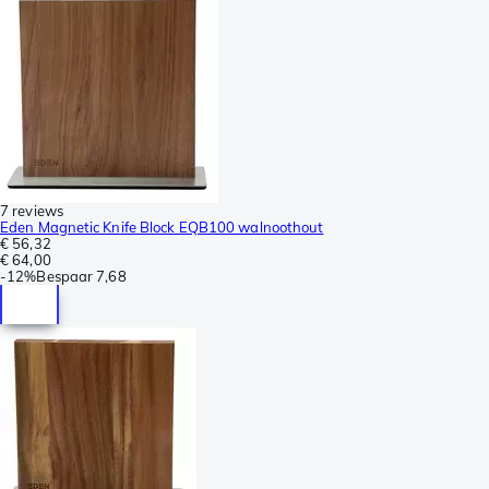
7 reviews
Eden Magnetic Knife Block EQB100 walnoothout
€ 56,32
€ 64,00
-
12%
Bespaar
7,68