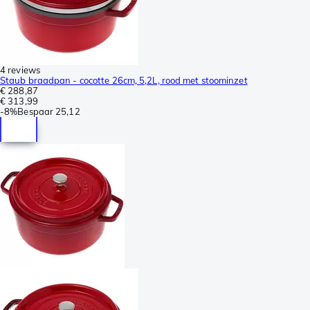
4 reviews
Staub braadpan - cocotte 26cm, 5,2L, rood met stoominzet
€ 288,87
€ 313,99
-
8%
Bespaar
25,12