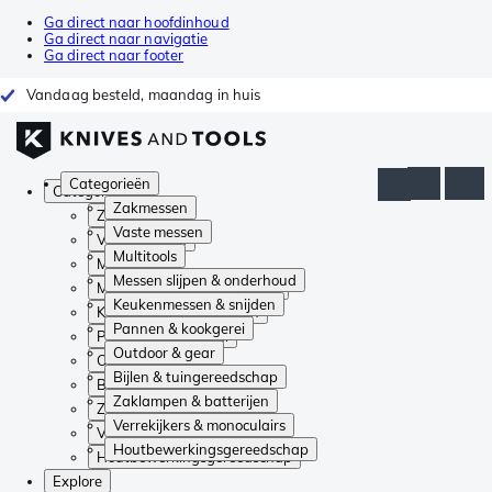
Ga direct naar hoofdinhoud
Ga direct naar navigatie
Ga direct naar footer
Vandaag besteld, maandag in huis
Categorieën
Categorieën
Zakmessen
Zakmessen
Vaste messen
Vaste messen
Multitools
Multitools
Messen slijpen & onderhoud
Messen slijpen & onderhoud
Keukenmessen & snijden
Keukenmessen & snijden
Pannen & kookgerei
Pannen & kookgerei
Outdoor & gear
Outdoor & gear
Bijlen & tuingereedschap
Bijlen & tuingereedschap
Zaklampen & batterijen
Zaklampen & batterijen
Verrekijkers & monoculairs
Verrekijkers & monoculairs
Houtbewerkingsgereedschap
Houtbewerkingsgereedschap
Explore