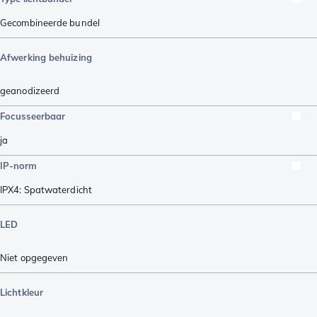
Gecombineerde bundel
Afwerking behuizing
geanodizeerd
Focusseerbaar
ja
IP-norm
IPX4: Spatwaterdicht
LED
Niet opgegeven
Lichtkleur