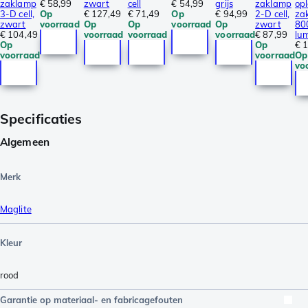
zaklamp
€ 58,99
zwart
cell
€ 54,99
grijs
zaklamp
op
3-D cell,
Op
€ 127,49
€ 71,49
Op
€ 94,99
2-D cell,
za
zwart
voorraad
Op
Op
voorraad
Op
zwart
80
€ 104,49
voorraad
voorraad
voorraad
€ 87,99
lu
Op
Op
€ 
voorraad
voorraad
Op
vo
Specificaties
Algemeen
Merk
Maglite
Kleur
rood
Garantie op materiaal- en fabricagefouten