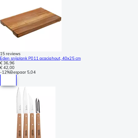
15 reviews
Eden snijplank P011 acaciahout, 40x25 cm
€ 36,96
€ 42,00
-
12%
Bespaar
5,04