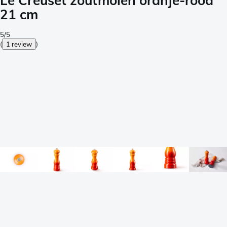
Le Creuset zoutmolen oranje-rood
21 cm
5/5
(
1 review
)