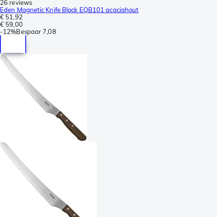
26 reviews
Eden Magnetic Knife Block EQB101 acaciahout
€ 51,92
€ 59,00
-
12%
Bespaar
7,08