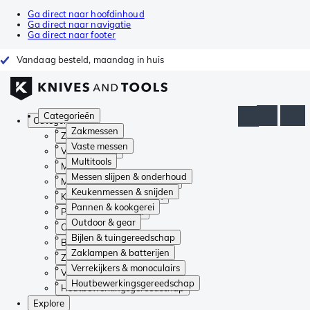
Ga direct naar hoofdinhoud
Ga direct naar navigatie
Ga direct naar footer
Vandaag besteld, maandag in huis
Categorieën
Categorieën
Zakmessen
Zakmessen
Vaste messen
Vaste messen
Multitools
Multitools
Messen slijpen & onderhoud
Messen slijpen & onderhoud
Keukenmessen & snijden
Keukenmessen & snijden
Pannen & kookgerei
Pannen & kookgerei
Outdoor & gear
Outdoor & gear
Bijlen & tuingereedschap
Bijlen & tuingereedschap
Zaklampen & batterijen
Zaklampen & batterijen
Verrekijkers & monoculairs
Verrekijkers & monoculairs
Houtbewerkingsgereedschap
Houtbewerkingsgereedschap
Explore