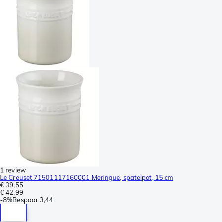
1 review
Le Creuset 71501117160001 Meringue, spatelpot, 15 cm
€ 39,55
€ 42,99
-
8%
Bespaar
3,44