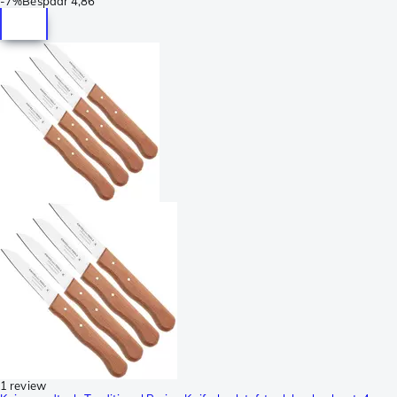
-
7%
Bespaar
4,86
1 review