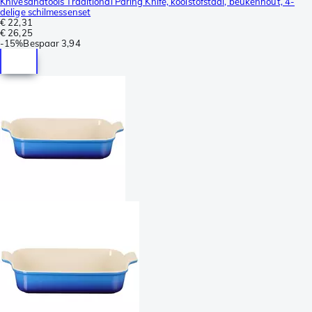
Knivesandtools Traditional Paring Knife, koolstofstaal, beukenhout, 4-
delige schilmessenset
€ 22,31
€ 26,25
-
15%
Bespaar
3,94