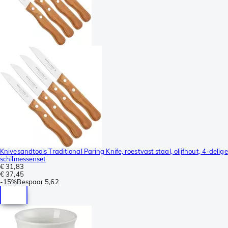
Knivesandtools Traditional Paring Knife, roestvast staal, olijfhout, 4-delige
schilmessenset
€ 31,83
€ 37,45
-
15%
Bespaar
5,62