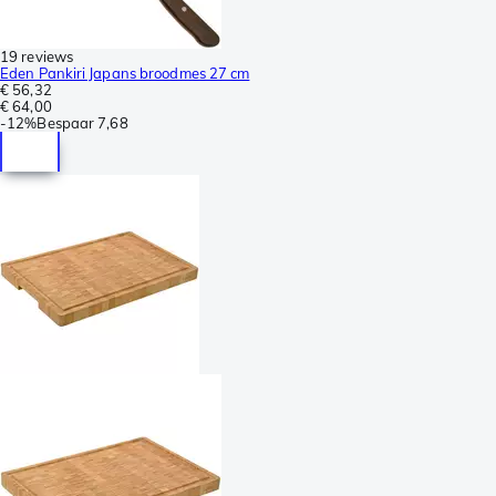
19 reviews
Eden Pankiri Japans broodmes 27 cm
€ 56,32
€ 64,00
-
12%
Bespaar
7,68