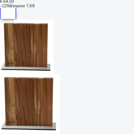
€ 64,00
-
12%
Bespaar
7,68