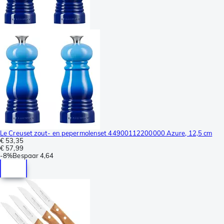
Le Creuset zout- en pepermolenset 44900112200000 Azure, 12,5 cm
€ 53,35
€ 57,99
-
8%
Bespaar
4,64