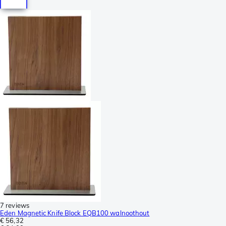
7 reviews
Eden Magnetic Knife Block EQB100 walnoothout
€ 56,32