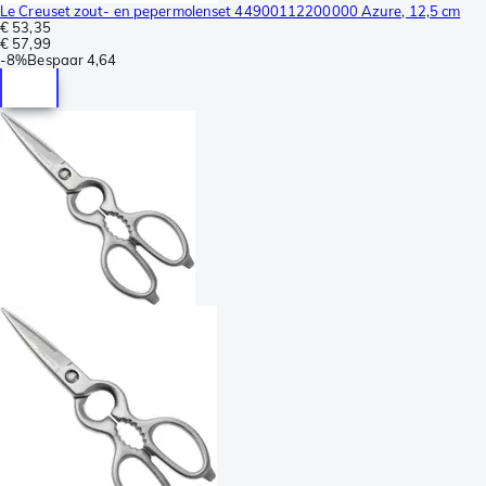
Le Creuset zout- en pepermolenset 44900112200000 Azure, 12,5 cm
€ 53,35
€ 57,99
-
8%
Bespaar
4,64