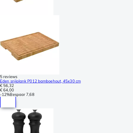
5 reviews
Eden snijplank P012 bamboehout, 45x30 cm
€ 56,32
€ 64,00
-
12%
Bespaar
7,68