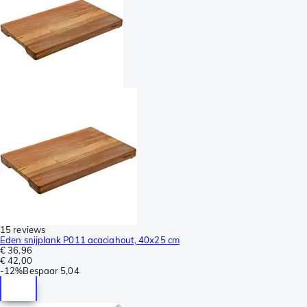
15 reviews
Eden snijplank P011 acaciahout, 40x25 cm
€ 36,96
€ 42,00
-
12%
Bespaar
5,04