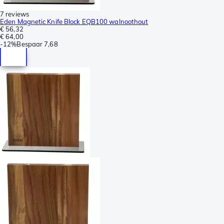
7 reviews
Eden Magnetic Knife Block EQB100 walnoothout
€ 56,32
€ 64,00
-
12%
Bespaar
7,68