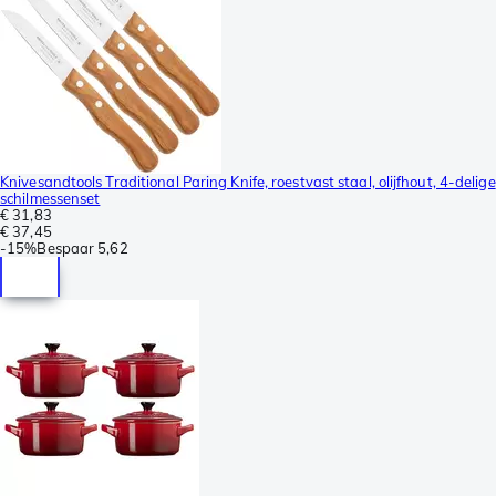
Knivesandtools Traditional Paring Knife, roestvast staal, olijfhout, 4-delige
schilmessenset
€ 31,83
€ 37,45
-
15%
Bespaar
5,62