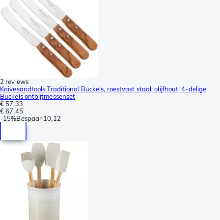
2 reviews
Knivesandtools Traditional Buckels, roestvast staal, olijfhout, 4-delige
Buckels ontbijtmessenset
€ 57,33
€ 67,45
-
15%
Bespaar
10,12