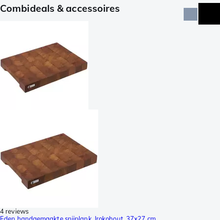
Combideals & accessoires
4 reviews
Eden handgemaakte snijplank, Irokohout, 37x27 cm