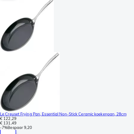
Le Creuset Frying Pan, Essential Non-Stick Ceramic koekenpan, 28cm
€ 122,29
€ 131,49
-
7%
Bespaar
9,20