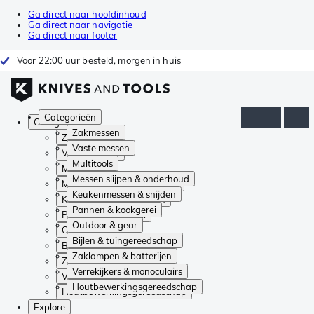
Ga direct naar hoofdinhoud
Ga direct naar navigatie
Ga direct naar footer
Voor 22:00 uur besteld, morgen in huis
Categorieën
Categorieën
Zakmessen
Zakmessen
Vaste messen
Vaste messen
Multitools
Multitools
Messen slijpen & onderhoud
Messen slijpen & onderhoud
Keukenmessen & snijden
Keukenmessen & snijden
Pannen & kookgerei
Pannen & kookgerei
Outdoor & gear
Outdoor & gear
Bijlen & tuingereedschap
Bijlen & tuingereedschap
Zaklampen & batterijen
Zaklampen & batterijen
Verrekijkers & monoculairs
Verrekijkers & monoculairs
Houtbewerkingsgereedschap
Houtbewerkingsgereedschap
Explore