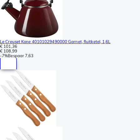
Le Creuset Kone 40101029490000 Garnet, fluitketel, 1,6L
€ 101,36
€ 108,99
-
7%
Bespaar
7,63