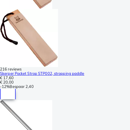
216 reviews
Skerper Pocket Strop STP002, stropping paddle
€ 17,60
€ 20,00
-
12%
Bespaar
2,40