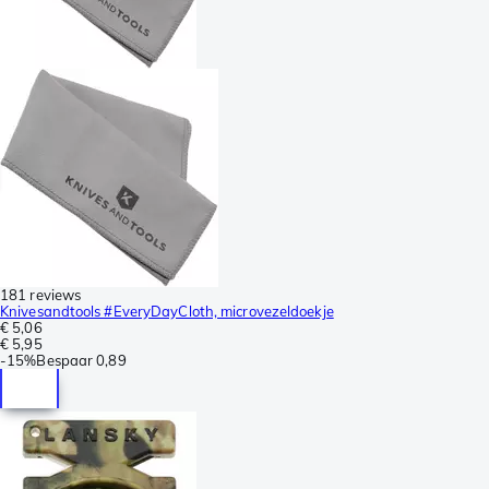
181 reviews
Knivesandtools #EveryDayCloth, microvezeldoekje
€ 5,06
€ 5,95
-
15%
Bespaar
0,89