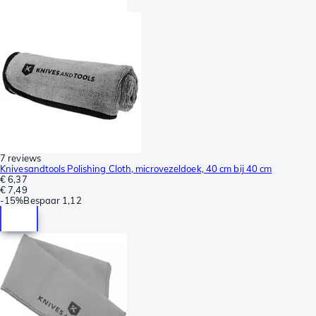
7 reviews
Knivesandtools Polishing Cloth, microvezeldoek, 40 cm bij 40 cm
€ 6,37
€ 7,49
-
15%
Bespaar
1,12