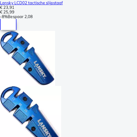
Lansky LCD02 tactische slijpstaaf
€ 23,91
€ 25,99
-
8%
Bespaar
2,08