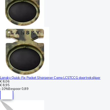
Lansky Quick-Fix Pocket Sharpener Camo LCSTCCG doortrekslijper
€ 8,06
€ 8,95
-
10%
Bespaar
0,89