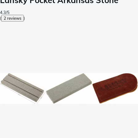
Lansky Pocket Arkansas Stone
4.3/5
(
2 reviews
)