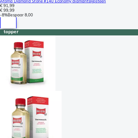
Atoma Diamond Stone #140 Economy diamantslijpsteen
€ 91,99
€ 99,99
-
8%
Bespaar
8,00
topper