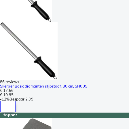
86 reviews
Skerper Basic diamanten slijpstaaf, 30 cm, SH005
€ 17,56
€ 19,95
-
12%
Bespaar
2,39
topper