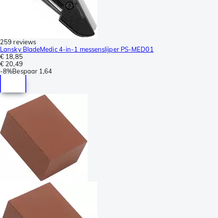
259 reviews
Lansky BladeMedic 4-in-1 messenslijper PS-MED01
€ 18,85
€ 20,49
-
8%
Bespaar
1,64