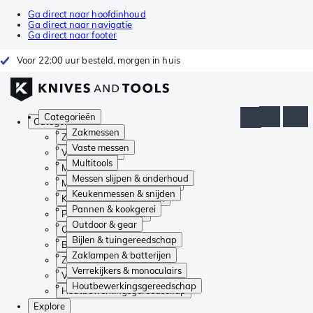
Ga direct naar hoofdinhoud
Ga direct naar navigatie
Ga direct naar footer
Voor 22:00 uur besteld, morgen in huis
Categorieën
Categorieën
Zakmessen
Zakmessen
Vaste messen
Vaste messen
Multitools
Multitools
Messen slijpen & onderhoud
Messen slijpen & onderhoud
Keukenmessen & snijden
Keukenmessen & snijden
Pannen & kookgerei
Pannen & kookgerei
Outdoor & gear
Outdoor & gear
Bijlen & tuingereedschap
Bijlen & tuingereedschap
Zaklampen & batterijen
Zaklampen & batterijen
Verrekijkers & monoculairs
Verrekijkers & monoculairs
Houtbewerkingsgereedschap
Houtbewerkingsgereedschap
Explore