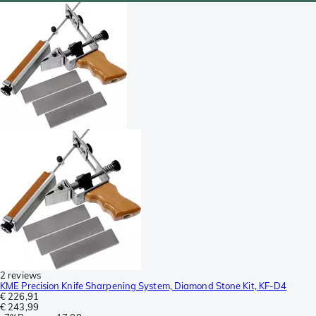
2 reviews
KME Precision Knife Sharpening System, Diamond Stone Kit, KF-D4
€ 226,91
€ 243,99