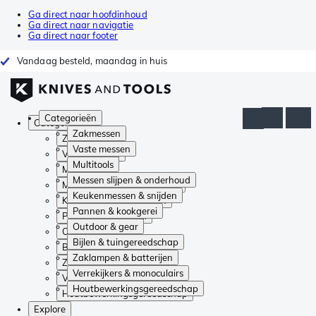
Ga direct naar hoofdinhoud
Ga direct naar navigatie
Ga direct naar footer
Vandaag besteld, maandag in huis
Categorieën
Categorieën
Zakmessen
Zakmessen
Vaste messen
Vaste messen
Multitools
Multitools
Messen slijpen & onderhoud
Messen slijpen & onderhoud
Keukenmessen & snijden
Keukenmessen & snijden
Pannen & kookgerei
Pannen & kookgerei
Outdoor & gear
Outdoor & gear
Bijlen & tuingereedschap
Bijlen & tuingereedschap
Zaklampen & batterijen
Zaklampen & batterijen
Verrekijkers & monoculairs
Verrekijkers & monoculairs
Houtbewerkingsgereedschap
Houtbewerkingsgereedschap
Explore