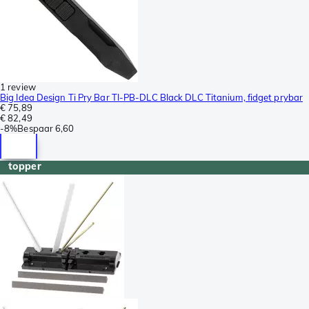
1 review
Big Idea Design Ti Pry Bar TI-PB-DLC Black DLC Titanium, fidget prybar
€ 75,89
€ 82,49
-
8%
Bespaar
6,60
topper