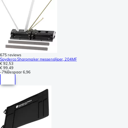
675 reviews
Spyderco Sharpmaker messenslijper, 204MF
€ 92,53
€ 99,49
-
7%
Bespaar
6,96