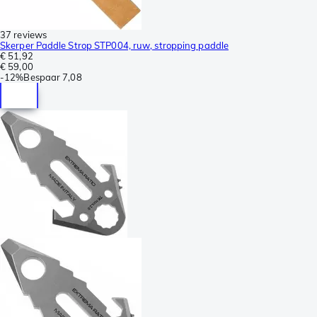
37 reviews
Skerper Paddle Strop STP004, ruw, stropping paddle
€ 51,92
€ 59,00
-
12%
Bespaar
7,08