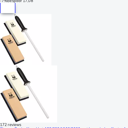
-
7%
Bespaar
17,08
172 reviews