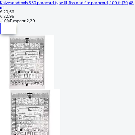
Knivesandtools 550 paracord type III, fish and fire paracord, 100 ft (30,48
m)
€ 20,66
€ 22,95
-
10%
Bespaar
2,29