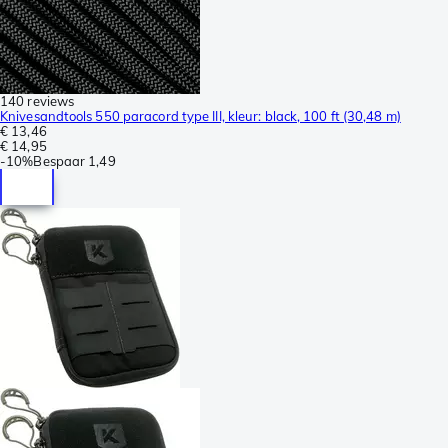
140 reviews
Knivesandtools 550 paracord type III, kleur: black, 100 ft (30,48 m)
€ 13,46
€ 14,95
-
10%
Bespaar
1,49