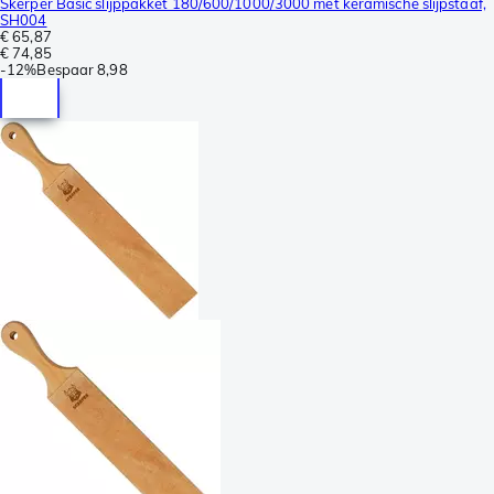
Skerper Basic slijppakket 180/600/1000/3000 met keramische slijpstaaf,
SH004
€ 65,87
€ 74,85
-
12%
Bespaar
8,98