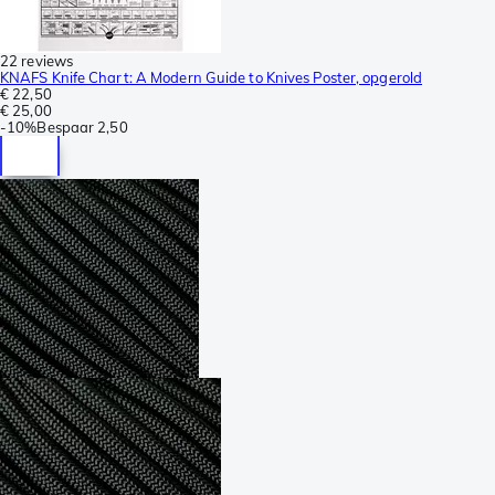
22 reviews
KNAFS Knife Chart: A Modern Guide to Knives Poster, opgerold
€ 22,50
€ 25,00
-
10%
Bespaar
2,50