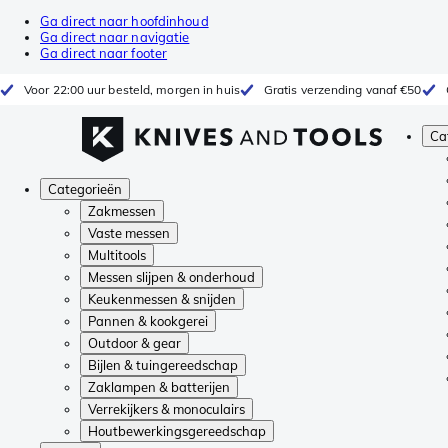
Ga direct naar hoofdinhoud
Ga direct naar navigatie
Ga direct naar footer
Voor 22:00 uur besteld, morgen in huis
Gratis verzending vanaf €50
Ca
Categorieën
Zakmessen
Vaste messen
Multitools
Messen slijpen & onderhoud
Keukenmessen & snijden
Pannen & kookgerei
Outdoor & gear
Bijlen & tuingereedschap
Zaklampen & batterijen
Verrekijkers & monoculairs
Houtbewerkingsgereedschap