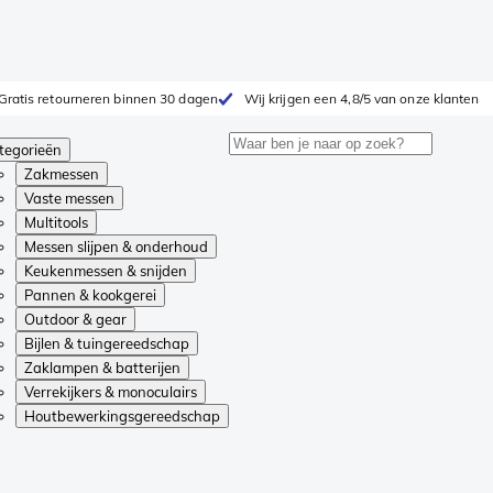
Gratis retourneren binnen 30 dagen
Wij krijgen een 4,8/5 van onze klanten
tegorieën
Zakmessen
Vaste messen
Multitools
Messen slijpen & onderhoud
Keukenmessen & snijden
Pannen & kookgerei
Outdoor & gear
Bijlen & tuingereedschap
Zaklampen & batterijen
Verrekijkers & monoculairs
Houtbewerkingsgereedschap