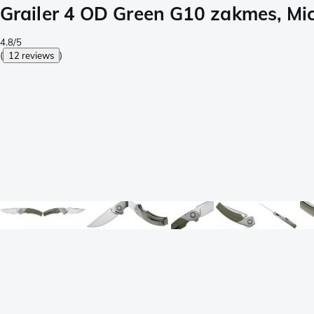
Grailer 4 OD Green G10 zakmes, M
4.8/5
(
12 reviews
)