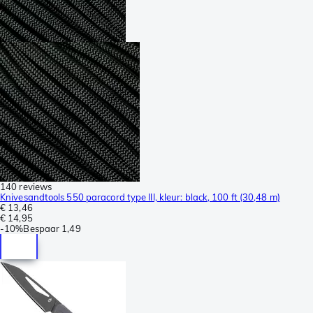
140 reviews
Knivesandtools 550 paracord type III, kleur: black, 100 ft (30,48 m)
€ 13,46
€ 14,95
-
10%
Bespaar
1,49