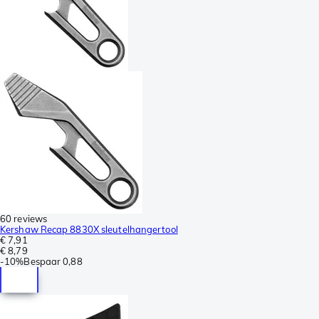
60 reviews
Kershaw Recap 8830X sleutelhangertool
€ 7,91
€ 8,79
-
10%
Bespaar
0,88