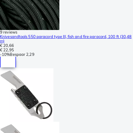
9 reviews
Knivesandtools 550 paracord type III, fish and fire paracord, 100 ft (30,48
m)
€ 20,66
€ 22,95
-
10%
Bespaar
2,29