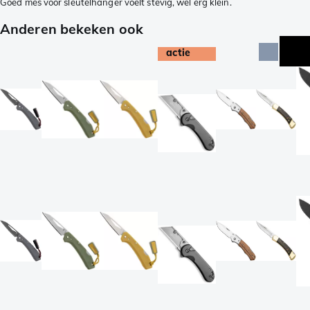
Goed mes voor sleutelhanger voelt stevig, wel erg klein.
Anderen bekeken ook
actie