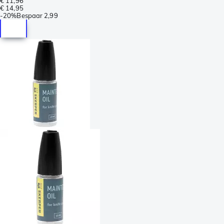
€ 11,96
€ 14,95
-
20%
Bespaar
2,99