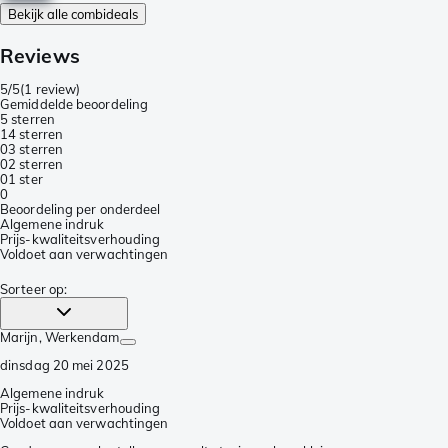
Bekijk alle combideals
Reviews
5/5
(
1 review
)
Gemiddelde beoordeling
5 sterren
1
4 sterren
0
3 sterren
0
2 sterren
0
1 ster
0
Beoordeling per onderdeel
Algemene indruk
Prijs-kwaliteitsverhouding
Voldoet aan verwachtingen
Sorteer op
:
Marijn
, Werkendam
dinsdag 20 mei 2025
Algemene indruk
Prijs-kwaliteitsverhouding
Voldoet aan verwachtingen