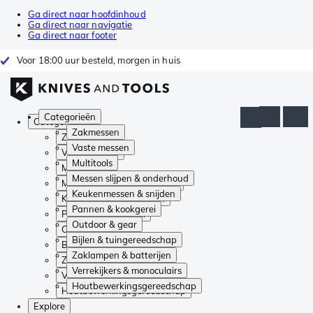
Ga direct naar hoofdinhoud
Ga direct naar navigatie
Ga direct naar footer
Voor 18:00 uur besteld, morgen in huis
Categorieën
Categorieën
Zakmessen
Zakmessen
Vaste messen
Vaste messen
Multitools
Multitools
Messen slijpen & onderhoud
Messen slijpen & onderhoud
Keukenmessen & snijden
Keukenmessen & snijden
Pannen & kookgerei
Pannen & kookgerei
Outdoor & gear
Outdoor & gear
Bijlen & tuingereedschap
Bijlen & tuingereedschap
Zaklampen & batterijen
Zaklampen & batterijen
Verrekijkers & monoculairs
Verrekijkers & monoculairs
Houtbewerkingsgereedschap
Houtbewerkingsgereedschap
Explore