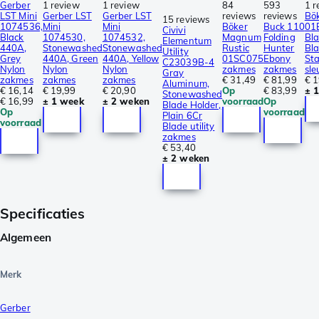
Gerber
1 review
1 review
84
593
1 r
LST Mini
Gerber LST
Gerber LST
reviews
reviews
Bök
15 reviews
1074536,
Mini
Mini
Böker
Buck 110
01
Civivi
Black
1074530,
1074532,
Magnum
Folding
Bl
Elementum
440A,
Stonewashed
Stonewashed
Rustic
Hunter
Bl
Utility
Grey
440A, Green
440A, Yellow
01SC075
Ebony
Sta
C23039B-4
Nylon
Nylon
Nylon
zakmes
zakmes
sl
Gray
zakmes
zakmes
zakmes
€ 31,49
€ 81,99
€ 1
Aluminum,
€ 16,14
€ 19,99
€ 20,90
Op
€ 83,99
± 
Stonewashed
€ 16,99
± 1 week
± 2 weken
voorraad
Op
Blade Holder,
Op
voorraad
Plain 6Cr
voorraad
Blade utility
zakmes
€ 53,40
± 2 weken
Specificaties
Algemeen
Merk
Gerber