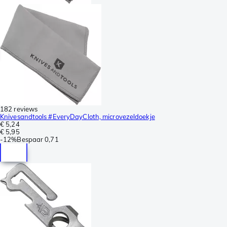
182 reviews
Knivesandtools #EveryDayCloth, microvezeldoekje
€ 5,24
€ 5,95
-
12%
Bespaar
0,71