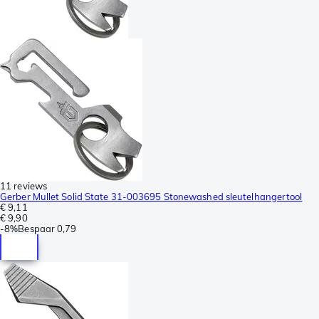
11 reviews
Gerber Mullet Solid State 31-003695 Stonewashed sleutelhangertool
€ 9,11
€ 9,90
-
8%
Bespaar
0,79