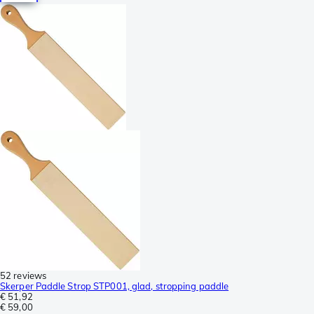
52 reviews
Skerper Paddle Strop STP001, glad, stropping paddle
€ 51,92
€ 59,00