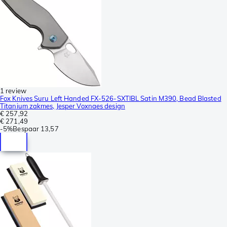
1 review
Fox Knives Suru Left Handed FX-526-SXTIBL Satin M390, Bead Blasted
Titanium zakmes, Jesper Voxnaes design
€ 257,92
€ 271,49
-
5%
Bespaar
13,57