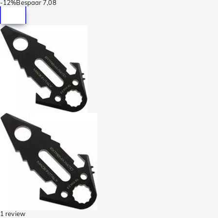
-
12%
Bespaar
7,08
1 review