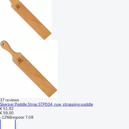
37 reviews
Skerper Paddle Strop STP004, ruw, stropping paddle
€ 51,92
€ 59,00
-
12%
Bespaar
7,08