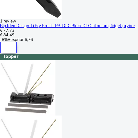
1 review
Big Idea Design Ti Pry Bar TI-PB-DLC Black DLC Titanium, fidget prybar
€ 77,73
€ 84,49
-
8%
Bespaar
6,76
topper