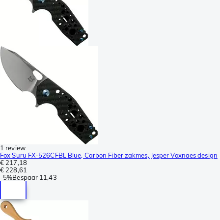
1 review
Fox Suru FX-526CFBL Blue, Carbon Fiber zakmes, Jesper Voxnaes design
€ 217,18
€ 228,61
-
5%
Bespaar
11,43