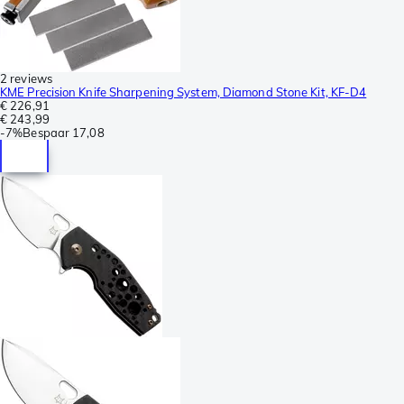
2 reviews
KME Precision Knife Sharpening System, Diamond Stone Kit, KF-D4
€ 226,91
€ 243,99
-
7%
Bespaar
17,08