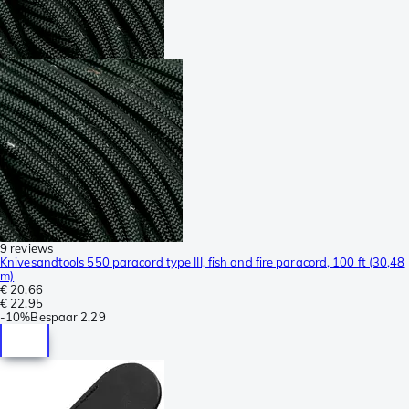
9 reviews
Knivesandtools 550 paracord type III, fish and fire paracord, 100 ft (30,48
m)
€ 20,66
€ 22,95
-
10%
Bespaar
2,29