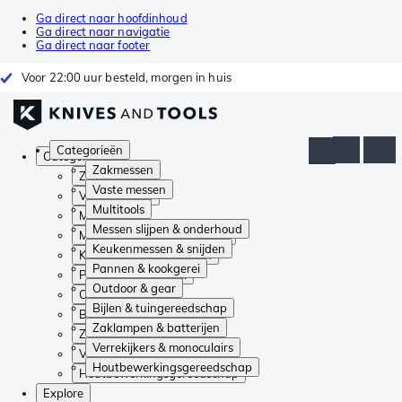
Ga direct naar hoofdinhoud
Ga direct naar navigatie
Ga direct naar footer
Voor 22:00 uur besteld, morgen in huis
Categorieën
Categorieën
Zakmessen
Zakmessen
Vaste messen
Vaste messen
Multitools
Multitools
Messen slijpen & onderhoud
Messen slijpen & onderhoud
Keukenmessen & snijden
Keukenmessen & snijden
Pannen & kookgerei
Pannen & kookgerei
Outdoor & gear
Outdoor & gear
Bijlen & tuingereedschap
Bijlen & tuingereedschap
Zaklampen & batterijen
Zaklampen & batterijen
Verrekijkers & monoculairs
Verrekijkers & monoculairs
Houtbewerkingsgereedschap
Houtbewerkingsgereedschap
Explore