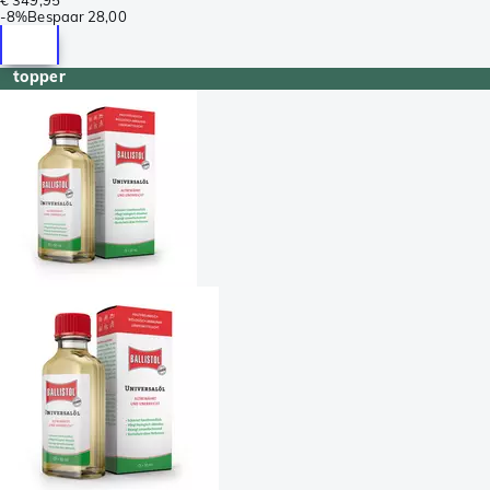
-
8%
Bespaar
28,00
topper