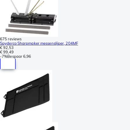
675 reviews
Spyderco Sharpmaker messenslijper, 204MF
€ 92,53
€ 99,49
-
7%
Bespaar
6,96