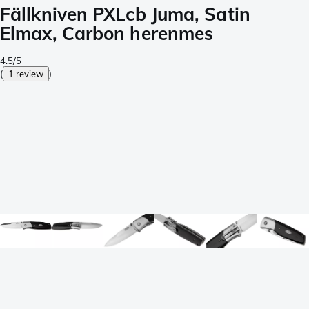
Fällkniven PXLcb Juma, Satin
Elmax, Carbon herenmes
4.5/5
(
1 review
)