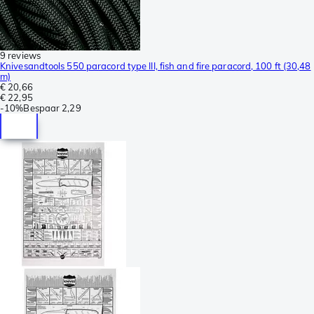
9 reviews
Knivesandtools 550 paracord type III, fish and fire paracord, 100 ft (30,48
m)
€ 20,66
€ 22,95
-
10%
Bespaar
2,29