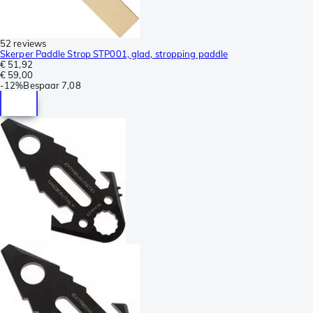
52 reviews
Skerper Paddle Strop STP001, glad, stropping paddle
€ 51,92
€ 59,00
-
12%
Bespaar
7,08