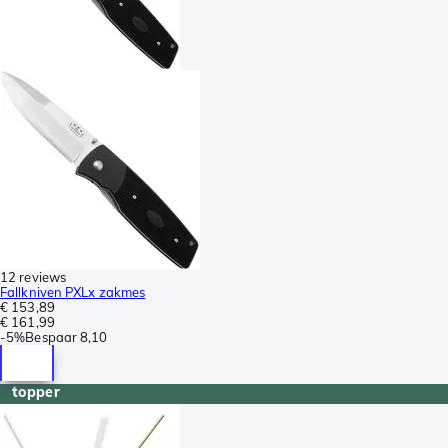
12 reviews
Fallkniven PXLx zakmes
€ 153,89
€ 161,99
-
5%
Bespaar
8,10
topper