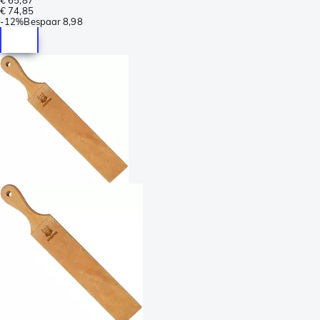
€ 74,85
-
12%
Bespaar
8,98