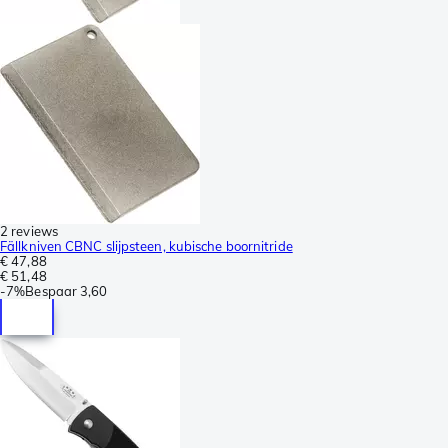
2 reviews
Fällkniven CBNC slijpsteen, kubische boornitride
€ 47,88
€ 51,48
-
7%
Bespaar
3,60