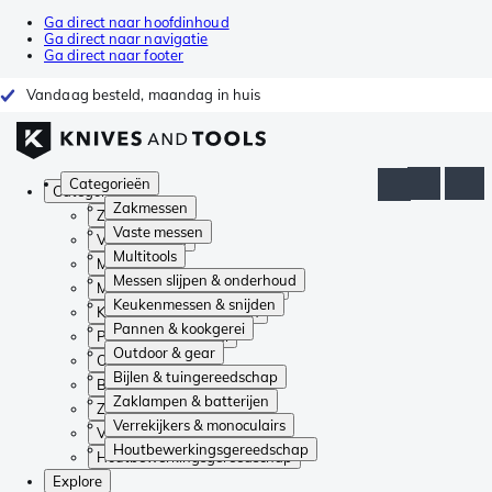
Ga direct naar hoofdinhoud
Ga direct naar navigatie
Ga direct naar footer
Vandaag besteld, maandag in huis
Categorieën
Categorieën
Zakmessen
Zakmessen
Vaste messen
Vaste messen
Multitools
Multitools
Messen slijpen & onderhoud
Messen slijpen & onderhoud
Keukenmessen & snijden
Keukenmessen & snijden
Pannen & kookgerei
Pannen & kookgerei
Outdoor & gear
Outdoor & gear
Bijlen & tuingereedschap
Bijlen & tuingereedschap
Zaklampen & batterijen
Zaklampen & batterijen
Verrekijkers & monoculairs
Verrekijkers & monoculairs
Houtbewerkingsgereedschap
Houtbewerkingsgereedschap
Explore