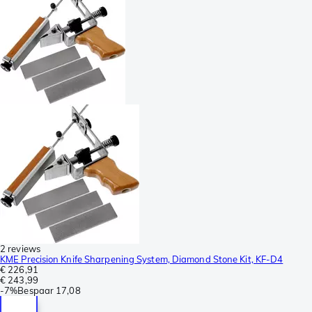
2 reviews
KME Precision Knife Sharpening System, Diamond Stone Kit, KF-D4
€ 226,91
€ 243,99
-
7%
Bespaar
17,08