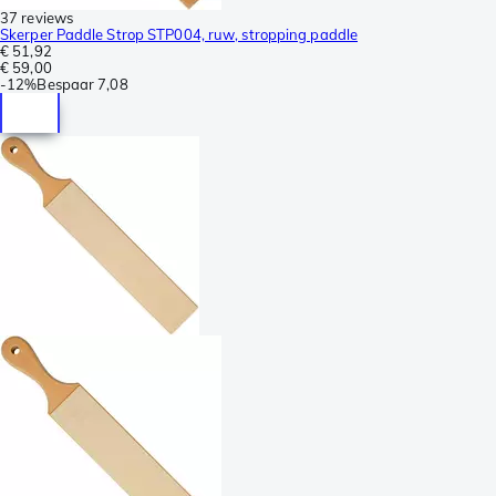
37 reviews
Skerper Paddle Strop STP004, ruw, stropping paddle
€ 51,92
€ 59,00
-
12%
Bespaar
7,08