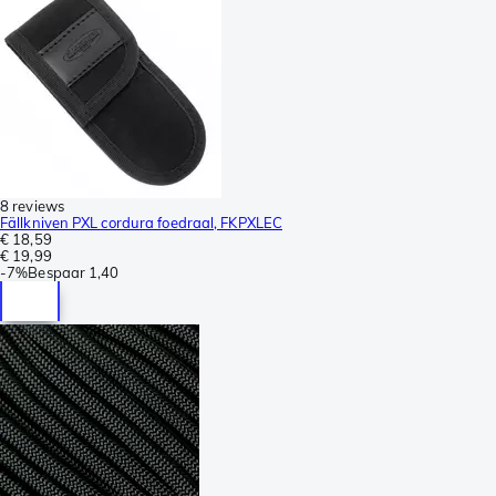
8 reviews
Fällkniven PXL cordura foedraal, FKPXLEC
€ 18,59
€ 19,99
-
7%
Bespaar
1,40