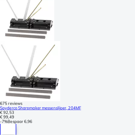
675 reviews
Spyderco Sharpmaker messenslijper, 204MF
€ 92,53
€ 99,49
-
7%
Bespaar
6,96