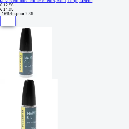
Knivesandtools Leather Sheath, Black, Large, schede
€ 12,56
€ 14,95
-
16%
Bespaar
2,39