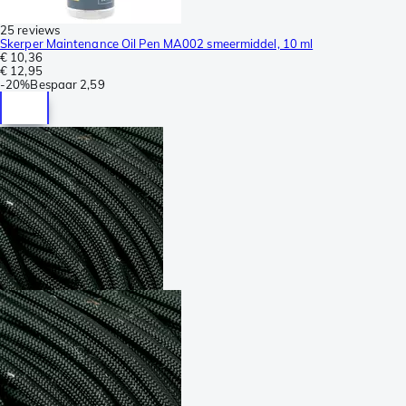
25 reviews
Skerper Maintenance Oil Pen MA002 smeermiddel, 10 ml
€ 10,36
€ 12,95
-
20%
Bespaar
2,59