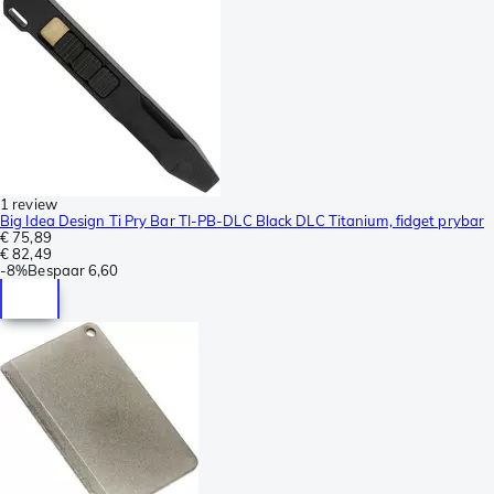
1 review
Big Idea Design Ti Pry Bar TI-PB-DLC Black DLC Titanium, fidget prybar
€ 75,89
€ 82,49
-
8%
Bespaar
6,60