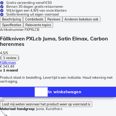
Gratis verzending vanaf €50
Binnen 30 dagen gratis retourneren
Wij krijgen een 4,8/5 van onze klanten
Snelle levering uit eigen voorraad
Beschrijving
Combideals
Reviews
Anderen bekeken ook
Specificaties
Relevante topics
Artikelnummer
FKPXLCB
Fällkniven PXLcb Juma, Satin Elmax, Carbon
herenmes
4.5/5
(
1 review
)
Fällkniven
€ 343,49
± 1 maand
Product staat in bestelling. Levertijd is een indicatie. Houd rekening met
vertraging.
In winkelwagen
Laat mij weten wanneer het product weer op voorraad is
Materiaal handgreep
:
Juma, Kunsthars