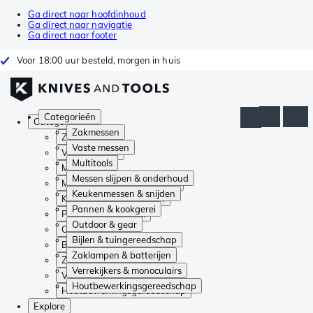
Ga direct naar hoofdinhoud
Ga direct naar navigatie
Ga direct naar footer
Voor 18:00 uur besteld, morgen in huis
Categorieën
Categorieën
Zakmessen
Zakmessen
Vaste messen
Vaste messen
Multitools
Multitools
Messen slijpen & onderhoud
Messen slijpen & onderhoud
Keukenmessen & snijden
Keukenmessen & snijden
Pannen & kookgerei
Pannen & kookgerei
Outdoor & gear
Outdoor & gear
Bijlen & tuingereedschap
Bijlen & tuingereedschap
Zaklampen & batterijen
Zaklampen & batterijen
Verrekijkers & monoculairs
Verrekijkers & monoculairs
Houtbewerkingsgereedschap
Houtbewerkingsgereedschap
Explore