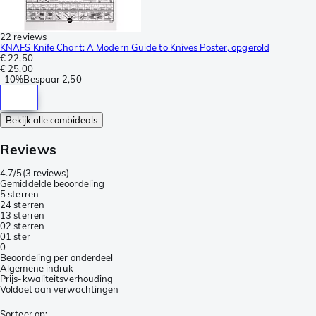
22 reviews
KNAFS Knife Chart: A Modern Guide to Knives Poster, opgerold
€ 22,50
€ 25,00
-
10%
Bespaar
2,50
Bekijk alle combideals
Reviews
4.7/5
(
3 reviews
)
Gemiddelde beoordeling
5 sterren
2
4 sterren
1
3 sterren
0
2 sterren
0
1 ster
0
Beoordeling per onderdeel
Algemene indruk
Prijs-kwaliteitsverhouding
Voldoet aan verwachtingen
Sorteer op
: