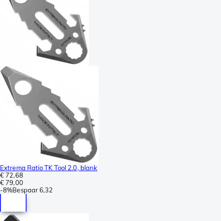
Extrema Ratio TK Tool 2.0, blank
€ 72,68
€ 79,00
-
8%
Bespaar
6,32