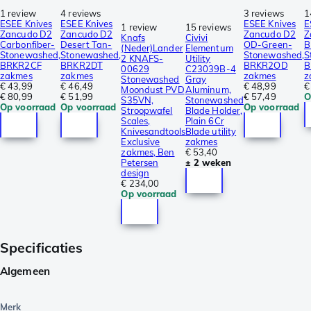
1 review
4 reviews
3 reviews
1
ESEE Knives
ESEE Knives
ESEE Knives
E
1 review
15 reviews
Zancudo D2
Zancudo D2
Zancudo D2
Z
Knafs
Civivi
Carbonfiber-
Desert Tan-
OD-Green-
B
(Neder)Lander
Elementum
Stonewashed,
Stonewashed,
Stonewashed,
S
2 KNAFS-
Utility
BRKR2CF
BRKR2DT
BRKR2OD
B
00629
C23039B-4
zakmes
zakmes
zakmes
z
Stonewashed
Gray
€ 43,99
€ 46,49
€ 48,99
€
Moondust PVD
Aluminum,
€ 80,99
€ 51,99
€ 57,49
O
S35VN,
Stonewashed
Op voorraad
Op voorraad
Op voorraad
Stroopwafel
Blade Holder,
Scales,
Plain 6Cr
Knivesandtools
Blade utility
Exclusive
zakmes
zakmes, Ben
€ 53,40
Petersen
± 2 weken
design
€ 234,00
Op voorraad
Specificaties
Algemeen
Merk