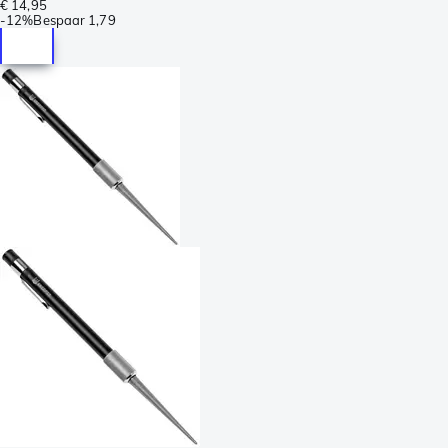
€ 14,95
-
12%
Bespaar
1,79