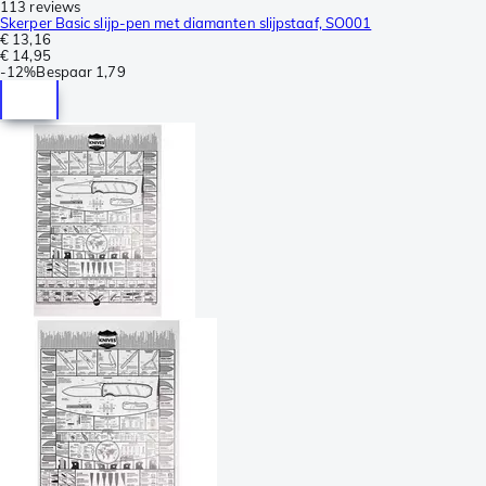
113 reviews
Skerper Basic slijp-pen met diamanten slijpstaaf, SO001
€ 13,16
€ 14,95
-
12%
Bespaar
1,79