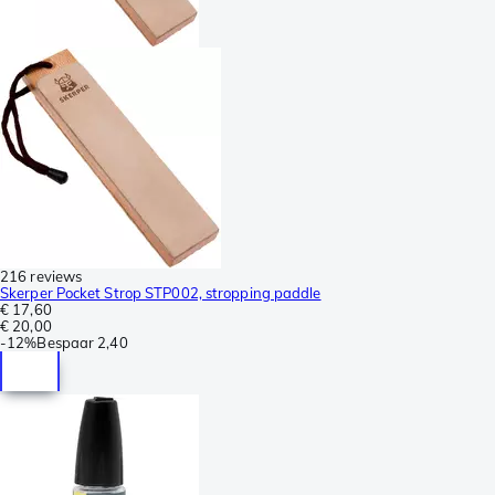
216 reviews
Skerper Pocket Strop STP002, stropping paddle
€ 17,60
€ 20,00
-
12%
Bespaar
2,40