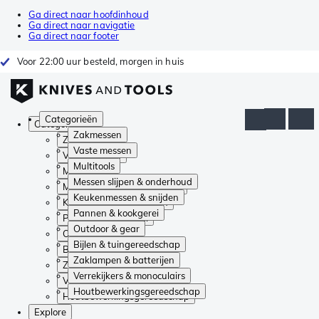
Ga direct naar hoofdinhoud
Ga direct naar navigatie
Ga direct naar footer
Voor 22:00 uur besteld, morgen in huis
Categorieën
Categorieën
Zakmessen
Zakmessen
Vaste messen
Vaste messen
Multitools
Multitools
Messen slijpen & onderhoud
Messen slijpen & onderhoud
Keukenmessen & snijden
Keukenmessen & snijden
Pannen & kookgerei
Pannen & kookgerei
Outdoor & gear
Outdoor & gear
Bijlen & tuingereedschap
Bijlen & tuingereedschap
Zaklampen & batterijen
Zaklampen & batterijen
Verrekijkers & monoculairs
Verrekijkers & monoculairs
Houtbewerkingsgereedschap
Houtbewerkingsgereedschap
Explore