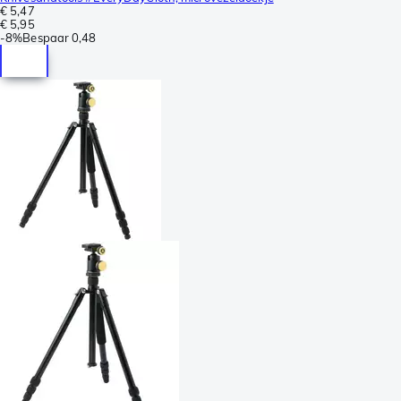
€ 5,47
€ 5,95
-
8%
Bespaar
0,48