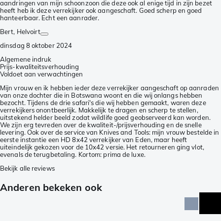
aandringen van mijn schoonzoon die deze ook al enige tijd in zijn bezet
heeft heb ik deze verrekijker ook aangeschaft. Goed scherp en goed
hanteerbaar. Echt een aanrader.
Bert
, Helvoirt
dinsdag 8 oktober 2024
Algemene indruk
Prijs-kwaliteitsverhouding
Voldoet aan verwachtingen
Mijn vrouw en ik hebben ieder deze verrekijker aangeschaft op aanraden
van onze dochter die in Botswana woont en die wij onlangs hebben
bezocht. Tijdens de drie safari's die wij hebben gemaakt, waren deze
verrekijkers onontbeerlijk. Makkelijk te dragen en scherp te stellen,
uitstekend helder beeld zodat wildlife goed geobserveerd kan worden.
We zijn erg tevreden over de kwaliteit-/prijsverhouding en de snelle
levering. Ook over de service van Knives and Tools: mijn vrouw bestelde in
eerste instantie een HD 8x42 verrekijker van Eden, maar heeft
uiteindelijk gekozen voor de 10x42 versie. Het retourneren ging vlot,
evenals de terugbetaling. Kortom: prima de luxe.
Bekijk alle reviews
Anderen bekeken ook