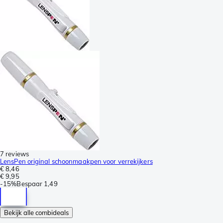
7 reviews
LensPen original schoonmaakpen voor verrekijkers
€ 8,46
€ 9,95
-
15%
Bespaar
1,49
Bekijk alle combideals