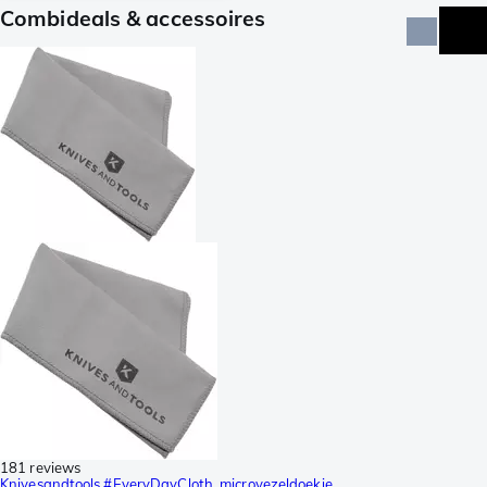
Combideals & accessoires
181 reviews
Knivesandtools #EveryDayCloth, microvezeldoekje