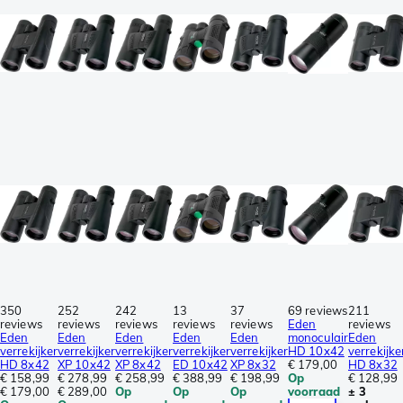
350
252
242
13
37
69 reviews
211
reviews
reviews
reviews
reviews
reviews
Eden
reviews
Eden
Eden
Eden
Eden
Eden
monoculair
Eden
verrekijker
verrekijker
verrekijker
verrekijker
verrekijker
HD 10x42
verrekijke
HD 8x42
XP 10x42
XP 8x42
ED 10x42
XP 8x32
€ 179,00
HD 8x32
€ 158,99
€ 278,99
€ 258,99
€ 388,99
€ 198,99
Op
€ 128,99
€ 179,00
€ 289,00
Op
Op
Op
voorraad
± 3