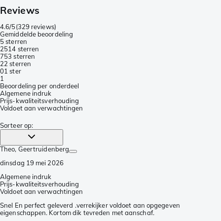
Reviews
4.6/5
(
329 reviews
)
Gemiddelde beoordeling
5 sterren
251
4 sterren
75
3 sterren
2
2 sterren
0
1 ster
1
Beoordeling per onderdeel
Algemene indruk
Prijs-kwaliteitsverhouding
Voldoet aan verwachtingen
Sorteer op
:
Theo
, Geertruidenberg
dinsdag 19 mei 2026
Algemene indruk
Prijs-kwaliteitsverhouding
Voldoet aan verwachtingen
Snel En perfect geleverd .verrekijker voldoet aan opgegeven
eigenschappen. Kortom dik tevreden met aanschaf.