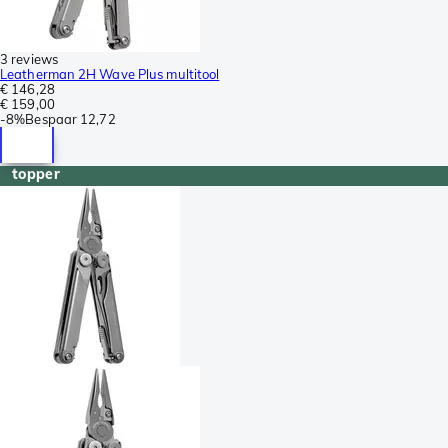
3 reviews
Leatherman 2H Wave Plus multitool
€ 146,28
€ 159,00
-
8%
Bespaar
12,72
topper