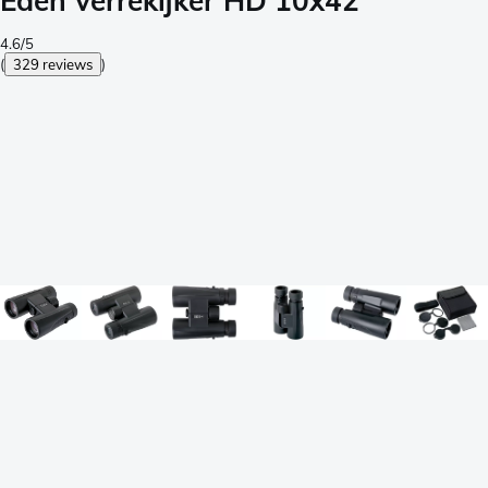
Eden verrekijker HD 10x42
4.6/5
(
329 reviews
)