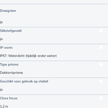
Draagriem
ja
Stikstofgevuld
ja
IP-norm
IPX7: Waterdicht (tijdelijk onder water)
Type prisma
Dakkantprisma
Geschikt voor gebruik op statief
ja
Close focus
1,2
m