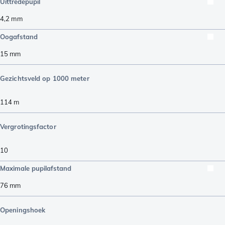
Uittredepupil
4,2
mm
Oogafstand
15
mm
Gezichtsveld op 1000 meter
114
m
Vergrotingsfactor
10
Maximale pupilafstand
76
mm
Openingshoek